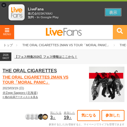
×
LiveFans
表示
株式会社SKIYAKI
無料 - In Google Play
MENU
2026
【フェス特集2026】フェス情報はここから！
04/27
トップ
THE ORAL CIGARETTES 2MAN VS TOUR「MORAL PANIC」
THE
2026
【ライブ動員ランキング】2026年上半期編発表！
07/28
2026
【フェス特集2026】フェス情報はここから！
04/27
2026
【ライブ動員ランキング】2026年上半期編発表！
07/28
THE ORAL CIGARETTES
THE ORAL CIGARETTES 2MAN VS
TOUR「MORAL PANIC」
2023/03/19 (日)
＠Zepp Sapporo (北海道)
» 他の出演アーティストを見る
気になる
参加した
気になる
参加した
3
19
人
人
参加する(した)を登録すると、マイページでライブを管理できます