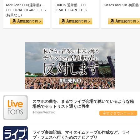
AlterGeist0000(通常盤) -
FIXION 通常盤 - THE
Kisses and Kills 初回盤
THE ORAL CIGARETTES
ORAL CIGARETTES
(特典なし)
スマホの曲を、まるでライブ会場で聴いているような臨
場感でセットリスト通りに再生
iPhone/Android
今すぐダウンロード
ライブ参加記録、マイタイムテーブル作成など、ライ
ブ・フェスへ行くためのナビアプリ