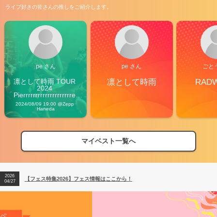
ライブ好きの皆さんの推しをご紹介します。
pe さん
pe さん
ごと
凛として時雨 TOUR 
凛として時雨
RAD
2024 
Pierrrrrrrrrrrrrrrrrrrre 
Vibes
2024/08/09 19:00 @Zepp 
Haneda
マイベスト一覧へ
2026
【フェス特集2026】フェス情報はここから！
04/27
2026
【ライブ動員ランキング】2026年上半期編発表！
07/28
2026
【フェス特集2026】フェス情報はここから！
04/27
2026
【ライブ動員ランキング】2026年上半期編発表！
07/28