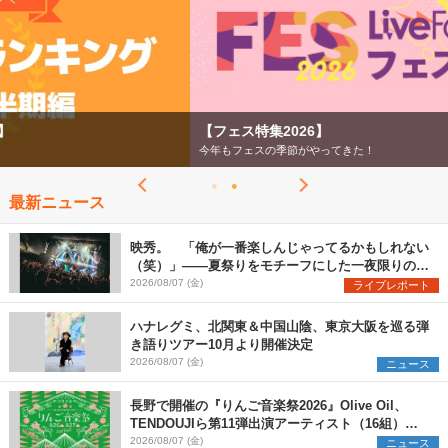
【フェス特集2026】
今年もフェスの季節がやってきた！
最新ニュース
映秀。 「俺が一番楽しんじゃってるかもしれない
（笑）」――夏祭りをモチーフにした一夜限りのス
ペシャルライブ『色祭』レポート
2026/08/07 (金)
ライブレポート
ハナレグミ、北関東＆中国山陰、東京大阪を巡る弾
き語りツアー10月より開催決定
2026/08/07 (金)
ニュース
長野で開催の『りんご音楽祭2026』Olive Oil、
TENDOUJIら第11弾出演アーティスト（16組）を
発表
2026/08/07 (金)
ニュース