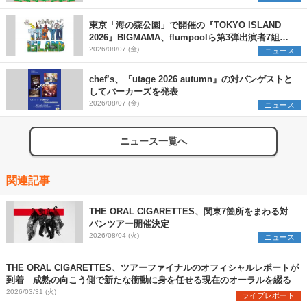
東京「海の森公園」で開催の『TOKYO ISLAND
2026』BIGMAMA、flumpoolら第3弾出演者7組を
発表 ワークショップ・アート出展者を募集
2026/08/07 (金)
ニュース
chef’s、『utage 2026 autumn』の対バンゲストと
してパーカーズを発表
2026/08/07 (金)
ニュース
ニュース一覧へ
関連記事
THE ORAL CIGARETTES、関東7箇所をまわる対
バンツアー開催決定
2026/08/04 (火)
ニュース
THE ORAL CIGARETTES、ツアーファイナルのオフィシャルレポートが
到着 成熟の向こう側で新たな衝動に身を任せる現在のオーラルを綴る
2026/03/31 (火)
ライブレポート