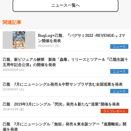
ニュース一覧へ
関連記事
BugLug×己龍、『バグサミ2022 -REVENGE-』2マ
ン開催を発表
2022/10/17 (月)
ニュース
己龍、新ビジュアル解禁 新曲「蟲毒」リリースとツアー＆『己龍生誕十
五周年記念公演』の開催を発表
2022/05/10 (火)
ニュース
己龍 7月にニューシングル発売＆中野サンプラザ含む全国巡業を発表
2019/05/07 (火)
ニュース
己龍 2019年3月にシングル「閃光」発売＆新たな“巡業”開催を発表
2018/12/28 (金)
ライブレポート
己龍 7月にニューシングル「無垢」発売＆東名阪ツアー『遠塵離垢』開
催を発表