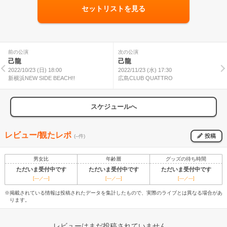
セットリストを見る
前の公演
次の公演
己龍
己龍
2022/10/23 (日) 18:00
2022/11/23 (水) 17:30
新横浜NEW SIDE BEACH!!
広島CLUB QUATTRO
スケジュールへ
レビュー/観たレポ
投稿
(--件)
男女比
年齢層
グッズの待ち時間
ただいま受付中です
ただいま受付中です
ただいま受付中です
[---／---]
[---／---]
[---／---]
※掲載されている情報は投稿されたデータを集計したもので、実際のライブとは異なる場合があ
ります。
レビューはまだ投稿されていません。