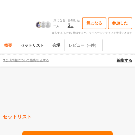
気になる
参加した
気になる
参加した
--
3
人
人
参加する(した)を登録すると、マイページでライブを管理できます
概要
セットリスト
会場
レビュー（--件）
▼公演情報について指摘/訂正する
編集する
セットリスト