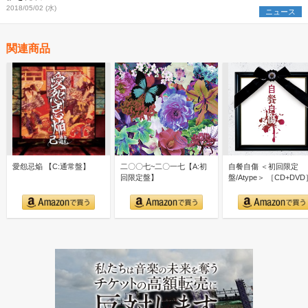
2018/05/02 (水)
ニュース
関連商品
愛怨忌焔 【C:通常盤】
二〇〇七~二〇一七【A:初
自餐自傷 ＜初回限定
回限定盤】
盤/Atype＞ ［CD+DVD