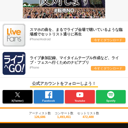
スマホの曲を、まるでライブ会場で聴いているような臨
場感でセットリスト通りに再生
iPhone/Android
今すぐダウンロード
ライブ参加記録、マイタイムテーブル作成など、ライ
ブ・フェスへ行くためのナビアプリ
iPhone
今すぐダウンロード
公式アカウントをフォローしよう！
X(Twitter)
Facebook
Youtube
Spotify
アーティスト数
コンサート数
セットリスト数
126,686
1,493,451
472,488