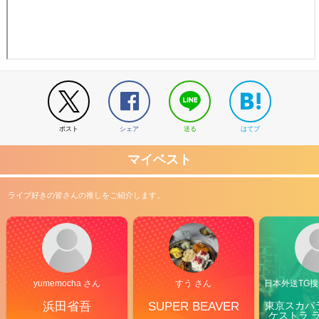
ポスト
シェア
送る
はてブ
マイベスト
ライブ好きの皆さんの推しをご紹介します。
yumemocha さん
すう さん
日本外送TG搜@
浜田省吾
SUPER BEAVER
東京スカパ
ケストラ 