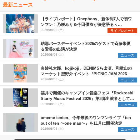
最新ニュース
【ライブレポート】Onephony、新体制7人で初ワ
ンマン！乃咲みり＆今田優衣が決意語る＜
Onephony新体制1st Oneman Live はじまりの夏
2026/08/08 (土)
ライブレポート
＞
結那バースデーイベント2026のゲストで斉藤朱夏
＆愛美の出演が決定
2026/08/08 (土)
ニュース
奇妙礼太郎、kojikoji、DENIMSら出演、和歌山の
マーケット型野外イベント『PICNIC JAM 2026』
早割チケット発売開始
2026/08/08 (土)
ニュース
福井で開催のキャンプイン音楽フェス『Rockroshi
Starry Music Festival 2026』第3弾出演者として
SCOOBIE DO、かりゆし58、Reiを発表
2026/08/08 (土)
ニュース
omeme tenten、今年最後のワンマンライブ『ten
out of ten 〜one man〜』を11月に開催決定
2026/08/08 (土)
ニュース