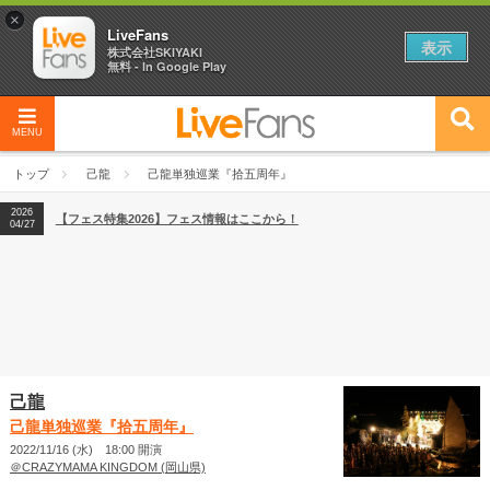
×
LiveFans
表示
株式会社SKIYAKI
無料 - In Google Play
MENU
2026
【フェス特集2026】フェス情報はここから！
04/27
トップ
己龍
己龍単独巡業『拾五周年』
2026
【ライブ動員ランキング】2026年上半期編発表！
07/28
2026
【フェス特集2026】フェス情報はここから！
04/27
2026
【ライブ動員ランキング】2026年上半期編発表！
07/28
己龍
己龍単独巡業『拾五周年』
2022/11/16 (水) 18:00 開演
＠CRAZYMAMA KINGDOM (岡山県)