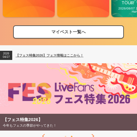
TOUR「V
Carn
2026/08/07 
Ha
マイベスト一覧へ
2026
【フェス特集2026】フェス情報はここから！
04/27
2026
【ライブ動員ランキング】2026年上半期編発表！
07/28
2026
【フェス特集2026】フェス情報はここから！
04/27
2026
【ライブ動員ランキング】2026年上半期編発表！
07/28
【フェス特集2026】
今年もフェスの季節がやってきた！