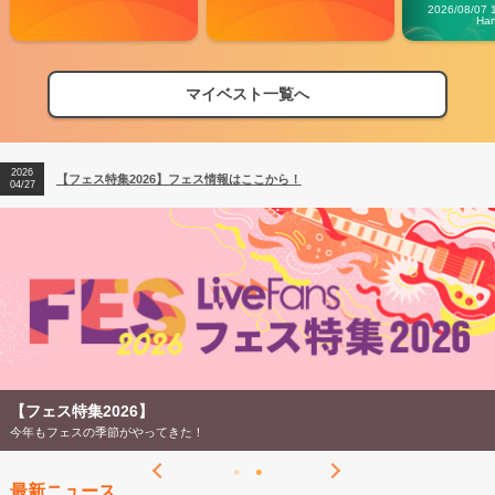
Carn
2026/08/07 
Ha
マイベスト一覧へ
2026
【フェス特集2026】フェス情報はここから！
04/27
2026
【ライブ動員ランキング】2026年上半期編発表！
07/28
2026
【フェス特集2026】フェス情報はここから！
04/27
2026
【ライブ動員ランキング】2026年上半期編発表！
07/28
【フェス特集2026】
今年もフェスの季節がやってきた！
最新ニュース