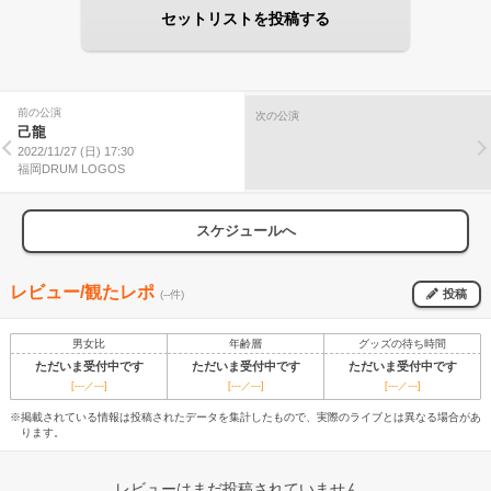
セットリストを投稿する
前の公演
次の公演
己龍
2022/11/27 (日) 17:30
福岡DRUM LOGOS
スケジュールへ
レビュー/観たレポ
投稿
(--件)
男女比
年齢層
グッズの待ち時間
ただいま受付中です
ただいま受付中です
ただいま受付中です
[---／---]
[---／---]
[---／---]
※掲載されている情報は投稿されたデータを集計したもので、実際のライブとは異なる場合があ
ります。
レビューはまだ投稿されていません。