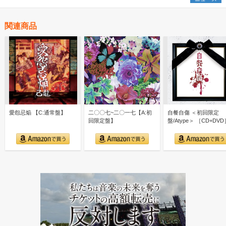
関連商品
愛怨忌焔 【C:通常盤】
二〇〇七~二〇一七【A:初
自餐自傷 ＜初回限定
回限定盤】
盤/Atype＞ ［CD+DVD