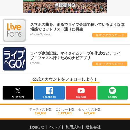
スマホの曲を、まるでライブ会場で聴いているような臨
場感でセットリスト通りに再生
iPhone/Android
今すぐダウンロード
ライブ参加記録、マイタイムテーブル作成など、ライ
ブ・フェスへ行くためのナビアプリ
iPhone
今すぐダウンロード
公式アカウントをフォローしよう！
X(Twitter)
Facebook
Youtube
Spotify
アーティスト数
コンサート数
セットリスト数
126,686
1,493,451
472,488
お知らせ
｜
ヘルプ
｜
利用規約
｜
運営会社