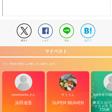
ポスト
シェア
送る
はてブ
マイベスト
ライブ好きの皆さんの推しをご紹介します。
yumemocha さん
すう さん
日本外送TG搜@
浜田省吾
SUPER BEAVER
東京スカパ
ケストラ 
TOUR「V