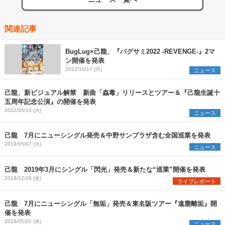
関連記事
BugLug×己龍、『バグサミ2022 -REVENGE-』2マ
ン開催を発表
2022/10/17 (月)
ニュース
己龍、新ビジュアル解禁 新曲「蟲毒」リリースとツアー＆『己龍生誕十
五周年記念公演』の開催を発表
2022/05/10 (火)
ニュース
己龍 7月にニューシングル発売＆中野サンプラザ含む全国巡業を発表
2019/05/07 (火)
ニュース
己龍 2019年3月にシングル「閃光」発売＆新たな“巡業”開催を発表
2018/12/28 (金)
ライブレポート
己龍 7月にニューシングル「無垢」発売＆東名阪ツアー『遠塵離垢』開
催を発表
2018/05/02 (水)
ニュース