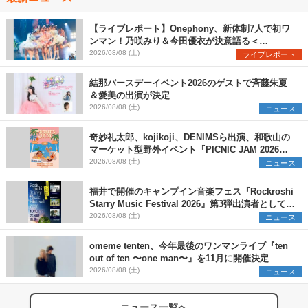
【ライブレポート】Onephony、新体制7人で初ワ
ンマン！乃咲みり＆今田優衣が決意語る＜
Onephony新体制1st Oneman Live はじまりの夏
2026/08/08 (土)
ライブレポート
＞
結那バースデーイベント2026のゲストで斉藤朱夏
＆愛美の出演が決定
2026/08/08 (土)
ニュース
奇妙礼太郎、kojikoji、DENIMSら出演、和歌山の
マーケット型野外イベント『PICNIC JAM 2026』
早割チケット発売開始
2026/08/08 (土)
ニュース
福井で開催のキャンプイン音楽フェス『Rockroshi
Starry Music Festival 2026』第3弾出演者として
SCOOBIE DO、かりゆし58、Reiを発表
2026/08/08 (土)
ニュース
omeme tenten、今年最後のワンマンライブ『ten
out of ten 〜one man〜』を11月に開催決定
2026/08/08 (土)
ニュース
ニュース一覧へ