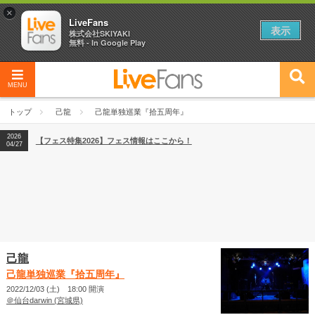
×
LiveFans
表示
株式会社SKIYAKI
無料 - In Google Play
MENU
2026
【フェス特集2026】フェス情報はここから！
04/27
トップ
己龍
己龍単独巡業『拾五周年』
2026
【ライブ動員ランキング】2026年上半期編発表！
07/28
2026
【フェス特集2026】フェス情報はここから！
04/27
2026
【ライブ動員ランキング】2026年上半期編発表！
07/28
己龍
己龍単独巡業『拾五周年』
2022/12/03 (土) 18:00 開演
＠仙台darwin (宮城県)