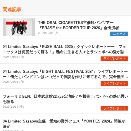
関連記事
THE ORAL CIGARETTES主催対バンツアー
『ERASE the BORDER TOUR 2026』全出演者を
解禁 TK from 凛として時雨ら3組の参加を新たに発
2025/12/01 (月)
ニュース
表
04 Limited Sazabys『RUSH BALL 2025』クイックレポートーー「フェ
ニックスは何度だって蘇る！」懸命に生きる人々とラシュボへの愛が詰ま
った珠玉のステージ
2025/09/01 (月)
ライブレポート
04 Limited Sazabys『EIGHT BALL FESTIVAL 2024』ライブレポートー
ー「俺たちバンドマンはいつだって伝説を作りに来てるんで」完全無欠の
フォーリミここに在り
2024/04/01 (月)
ライブレポート
フォーリミGEN、日本武道館2Days公演終了を報告！バンドへの熱い思い
を語る
2023/11/17 (金)
ライブレポート
04 Limited Sazabys主催 愛知の野外フェス『YON FES 2024』開催が
決定