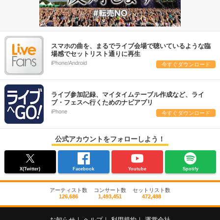
スマホの曲を、まるでライブ会場で聴いているような臨
場感でセットリスト通りに再生
iPhone/Android
今すぐダウンロード
ライブ参加記録、マイタイムテーブル作成など、ライ
ブ・フェスへ行くためのナビアプリ
iPhone
今すぐダウンロード
公式アカウントをフォローしよう！
X(Twitter)
Facebook
Youtube
Spotify
アーティスト数
コンサート数
セットリスト数
126,686
1,493,451
472,488