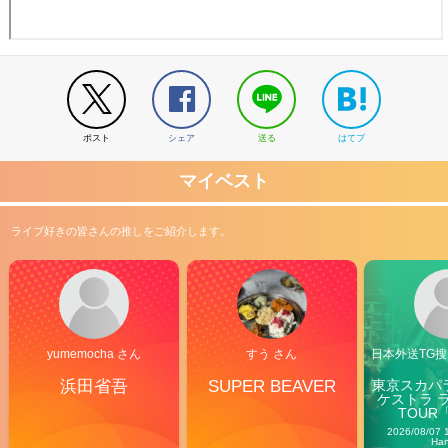
ポスト
シェア
送る
はてブ
マイベスト
ライブ好きの皆さんの推しをご紹介します。
yumemocha さん
すう さん
日本外送TG搜@
浜田省吾
SUPER BEAVER
東京スカパ
ケストラ 
TOUR「V
Carn
2026/08/07 
Ha