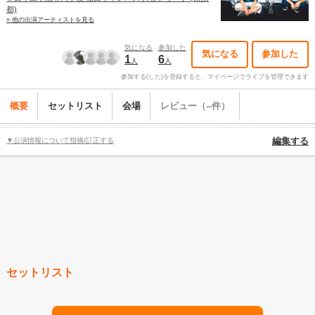
都)
» 他の出演アーティストを見る
気になる
参加した
気になる
参加した
1
6
人
人
参加する(した)を登録すると、マイページでライブを管理できます
概要
セットリスト
会場
レビュー（--件）
▼公演情報について指摘/訂正する
編集する
セットリスト