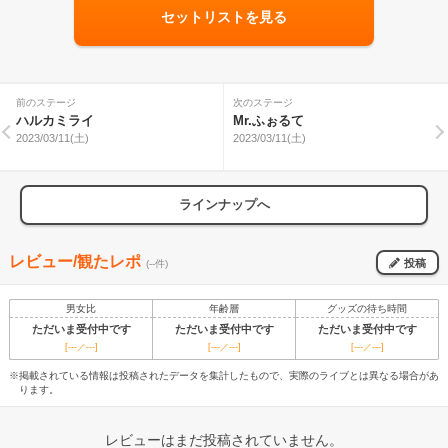
セットリストを見る
前のステージ
次のステージ
ハルカミライ
Mr.ふぉるて
2023/03/11(土)
2023/03/11(土)
ラインナップへ
レビュー/観たレポ
投稿
(--件)
男女比
年齢層
グッズの待ち時間
ただいま受付中です
ただいま受付中です
ただいま受付中です
[---／---]
[---／---]
[---／---]
※掲載されている情報は投稿されたデータを集計したもので、実際のライブとは異なる場合があ
ります。
レビューはまだ投稿されていません。