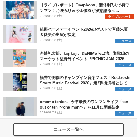
【ライブレポート】Onephony、新体制7人で初ワ
ンマン！乃咲みり＆今田優衣が決意語る＜
Onephony新体制1st Oneman Live はじまりの夏
2026/08/08 (土)
ライブレポート
＞
結那バースデーイベント2026のゲストで斉藤朱夏
＆愛美の出演が決定
2026/08/08 (土)
ニュース
奇妙礼太郎、kojikoji、DENIMSら出演、和歌山の
マーケット型野外イベント『PICNIC JAM 2026』
早割チケット発売開始
2026/08/08 (土)
ニュース
福井で開催のキャンプイン音楽フェス『Rockroshi
Starry Music Festival 2026』第3弾出演者として
SCOOBIE DO、かりゆし58、Reiを発表
2026/08/08 (土)
ニュース
omeme tenten、今年最後のワンマンライブ『ten
out of ten 〜one man〜』を11月に開催決定
2026/08/08 (土)
ニュース
ニュース一覧へ