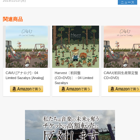
2023/11/13 (月)
ニュース
関連商品
CAVU [アナログ] - 04
Harvest〔初回盤
CAVU(初回生産限定盤
Limited Sazabys [Analog]
(CD+DVD)〕 - 04 Limited
CD+DVD)
Sazabys