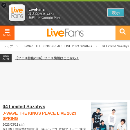
×
LiveFans
表示
株式会社SKIYAKI
無料 - In Google Play
MENU
2026
【フェス特集2026】フェス情報はここから！
04/27
トップ
J-WAVE THE KINGS PLACE LIVE 2023 SPRING
04 Limited Sazabys
2026
【ライブ動員ランキング】2026年上半期編発表！
07/28
2026
【フェス特集2026】フェス情報はここから！
04/27
2026
【ライブ動員ランキング】2026年上半期編発表！
07/28
04 Limited Sazabys
J-WAVE THE KINGS PLACE LIVE 2023
SPRING
2023/03/11 (土)
＠日本工学院専門学校 蒲田キャンパス 片柳アリーナ (東京