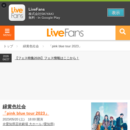
×
LiveFans
表示
株式会社SKIYAKI
無料 - In Google Play
MENU
2026
【フェス特集2026】フェス情報はここから！
04/27
トップ
緑黄色社会
「pink blue tour 2023」
2026
【ライブ動員ランキング】2026年上半期編発表！
07/28
2026
【フェス特集2026】フェス情報はここから！
04/27
2026
【ライブ動員ランキング】2026年上半期編発表！
07/28
緑黄色社会
「pink blue tour 2023」
2023/05/20 (土) 18:00 開演
＠愛知県芸術劇場 大ホール (愛知県)