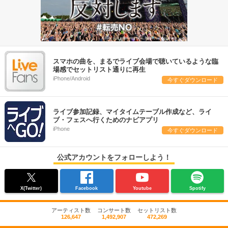
スマホの曲を、まるでライブ会場で聴いているような臨
場感でセットリスト通りに再生
iPhone/Android
今すぐダウンロード
ライブ参加記録、マイタイムテーブル作成など、ライ
ブ・フェスへ行くためのナビアプリ
iPhone
今すぐダウンロード
公式アカウントをフォローしよう！
X(Twitter)
Facebook
Youtube
Spotify
アーティスト数
コンサート数
セットリスト数
126,647
1,492,907
472,269