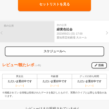
セットリストを見る
次の公演
前の公演
緑黄色社会
2023/05/21 (日) 17:00
愛知県芸術劇場 大ホール
スケジュールへ
レビュー/観たレポ
投稿
(--件)
男女比
年齢層
グッズの待ち時間
ただいま受付中です
ただいま受付中です
ただいま受付中です
[---／---]
[---／---]
[---／---]
※掲載されている情報は投稿されたデータを集計したもので、実際のライブとは異なる場合があ
ります。
レビューはまだ投稿されていません。