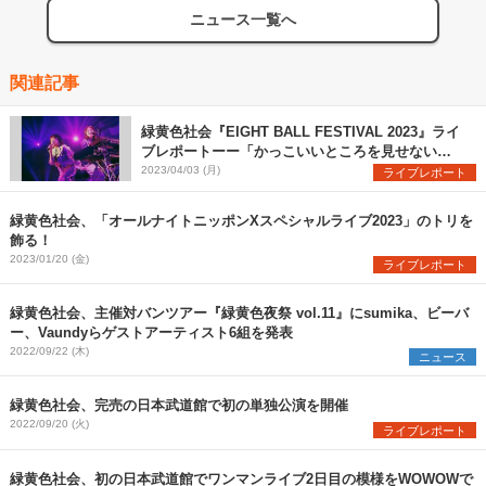
ニュース一覧へ
関連記事
緑黄色社会『EIGHT BALL FESTIVAL 2023』ライ
ブレポートーー「かっこいいところを見せない
と！」歓声が沸き立つ、心の充実感に満ちたステー
2023/04/03 (月)
ライブレポート
ジ
緑黄色社会、「オールナイトニッポンXスペシャルライブ2023」のトリを
飾る！
2023/01/20 (金)
ライブレポート
緑黄色社会、主催対バンツアー『緑黄色夜祭 vol.11』にsumika、ビーバ
ー、Vaundyらゲストアーティスト6組を発表
2022/09/22 (木)
ニュース
緑黄色社会、完売の日本武道館で初の単独公演を開催
2022/09/20 (火)
ライブレポート
緑黄色社会、初の日本武道館でワンマンライブ2日目の模様をWOWOWで