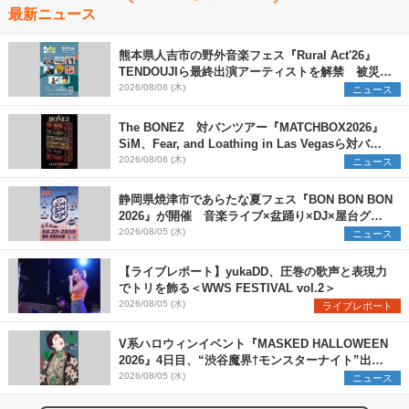
最新ニュース
熊本県人吉市の野外音楽フェス『Rural Act'26』
TENDOUJIら最終出演アーティストを解禁 被災地
支援プロジェクトの始動も発表
2026/08/06 (木)
ニュース
The BONEZ 対バンツアー『MATCHBOX2026』
SiM、Fear, and Loathing in Las Vegasら対バン
アーティストを一斉解禁
2026/08/06 (木)
ニュース
静岡県焼津市であらたな夏フェス『BON BON BON
2026』が開催 音楽ライブ×盆踊り×DJ×屋台グル
メ×ランタンナイトで彩る2日間
2026/08/05 (水)
ニュース
【ライブレポート】yukaDD、圧巻の歌声と表現力
でトリを飾る＜WWS FESTIVAL vol.2＞
2026/08/05 (水)
ライブレポート
V系ハロウィンイベント『MASKED HALLOWEEN
2026』4日目、“渋谷魔界†モンスターナイト”出演6
組を発表
2026/08/05 (水)
ニュース