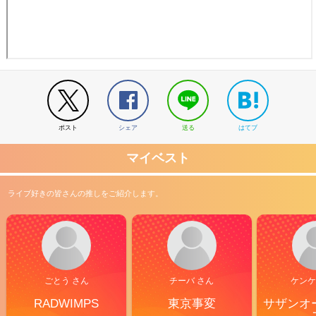
ポスト
シェア
送る
はてブ
マイベスト
ライブ好きの皆さんの推しをご紹介します。
ごとう さん
チーバ さん
ケンケ
RADWIMPS
東京事変
サザンオ