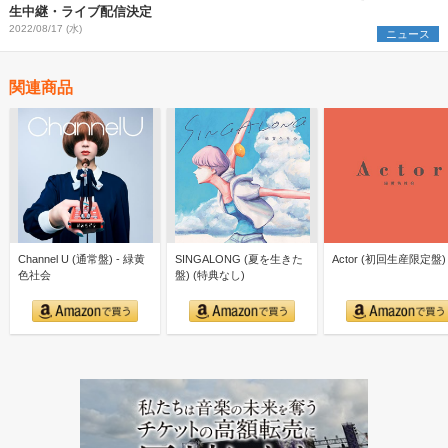
生中継・ライブ配信決定
2022/08/17 (水)
ニュース
関連商品
Channel U (通常盤) - 緑黄
SINGALONG (夏を生きた
Actor (初回生産限定盤)
色社会
盤) (特典なし)