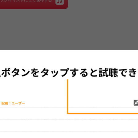
をプレイリストにして保存する
グッズの待ち時間：
観たレポを投稿する
ただいま受付中です
[---／---]