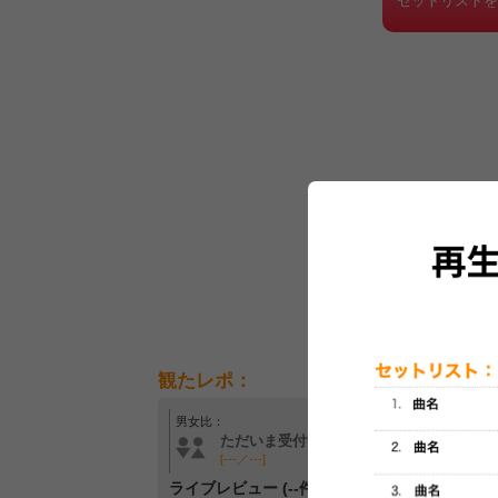
セットリスト
観たレポ：
男女比：
年齢層：
ただいま受付中です
ただいま受付中です
[---／---]
[---／---]
ライブレビュー (--件)