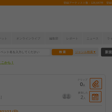
登録アーティスト数：126,647件 登録コ
ケット
オンラインライブ
編集部
レポート
ニュース
ラ
ここから！
新規
ジャンル検索
上半期編発表！
ここから！
上半期編発表！
クリップ
0
人
参加した
2
ス
人
3/11/12 (日)