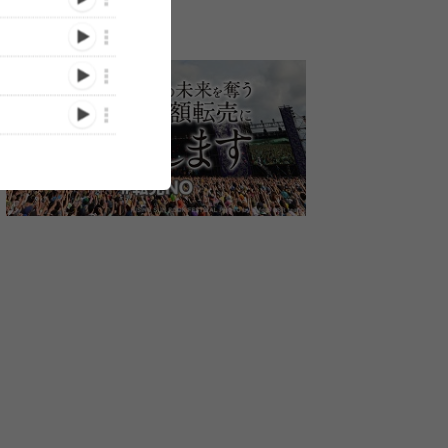
日本武
緑黄色社会、初の日本武道
【ライブレポート】緑黄色
緑黄色社会、
を開催
館でワンマンライブ2日目
社会、初日にLOTUS
で躍動感いっ
の模様をWOWOWで生中
STAGEのトップバッター
パフォーマン
継・ライブ配信決定
で登場！3年ぶりのROCK
OSAKA GIGAN
/09/20)
(2022/08/17)
(2022/08/08)
IN JAPAN FES.が蘇我スポ
FESTIVAL 20
ーツ公園で初開催 ＜ROCK