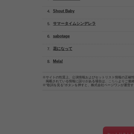
Shout Baby
サマータイムシンデレラ
sabotage
花になって
Mela!
※サイトの性質上、公演情報およびセットリスト情報の正確
掲載されている情報に誤りがある場合は、
こちら
よりご連
※“歌詞を見る”ボタンを押すと、株式会社ページワンが運営