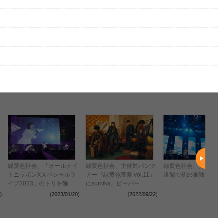
はまだ投稿されていません。
ビューを投稿してみませんか？
レビューを投稿する
、実際のライブとは異なる場合があります。
緑黄色社会、「オールナイ
緑黄色社会、主催対バンツ
緑黄色社会、完売の
レ
トニッポンXスペシャルラ
アー『緑黄色夜祭 vol.11』
道館で初の単独公演
イブ2023」のトリを飾
にsumika、ビーバー、
る！
Vaundyらゲストアーティ
)
(2023/01/20)
(2022/09/22)
(2022
スト6組を発表