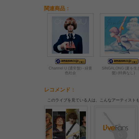
関連商品：
Channel U (通常盤) - 緑黄
SINGALONG (夏を
色社会
盤) (特典なし)
レコメンド：
このライブを見ている人は、こんなアーティスト