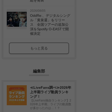
組を発表
2026/08/05
OddRe:、デジタルシング
ル「黄泉還」をリリー
ス 全国ツアーの追加公
演をSpotify O-EASTで開
催決定
もっと見る
編集部
≪LiveFans調べ≫2026年
上半期ライブ動員ランキ
ング！
【LiveFans独自ランキング】2
026年上半期、ライブの動員数
が多かったのは…！？