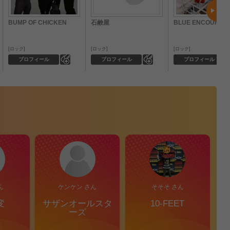
BUMP OF CHICKEN
石鹸屋
BLUE ENCOUNT
ロック
ロック
ロック
0
0
プロフィール
プロフィール
プロフィール
ん
ケンケン さん
そそそ さん
変
サザンオールスタ
10-FEET
S
ーズ