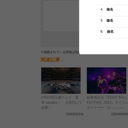
レビュー
最初のレ
※掲載されている情報は投稿されたデータを集計したもので
関連記事：
DISH//初主催フェス『皿
緑黄色社会『EIGHT BALL
祭-sarafes-』、大団円にて
FESTIVAL 2023』ライブ
終幕！
ポートーー「かっこいいと
ころを見せないと！」歓声
(2023/11/14)
(2023/04/03
が沸き立つ、心の充実感に
満ちたステージ