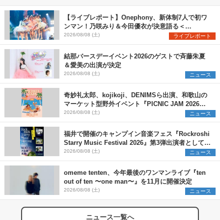
【ライブレポート】Onephony、新体制7人で初ワ
ンマン！乃咲みり＆今田優衣が決意語る＜
Onephony新体制1st Oneman Live はじまりの夏
2026/08/08 (土)
ライブレポート
＞
結那バースデーイベント2026のゲストで斉藤朱夏
＆愛美の出演が決定
2026/08/08 (土)
ニュース
奇妙礼太郎、kojikoji、DENIMSら出演、和歌山の
マーケット型野外イベント『PICNIC JAM 2026』
早割チケット発売開始
2026/08/08 (土)
ニュース
福井で開催のキャンプイン音楽フェス『Rockroshi
Starry Music Festival 2026』第3弾出演者として
SCOOBIE DO、かりゆし58、Reiを発表
2026/08/08 (土)
ニュース
omeme tenten、今年最後のワンマンライブ『ten
out of ten 〜one man〜』を11月に開催決定
2026/08/08 (土)
ニュース
ニュース一覧へ