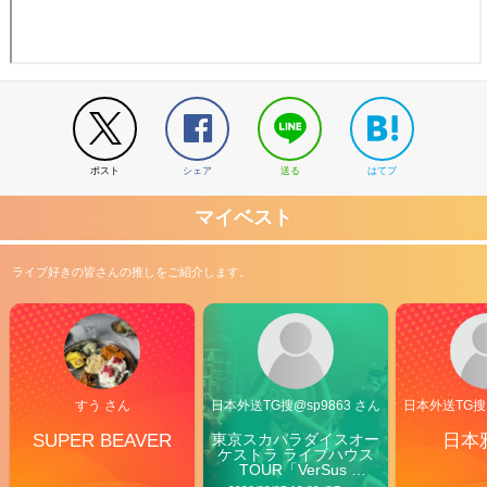
ポスト
シェア
送る
はてブ
マイベスト
ライブ好きの皆さんの推しをご紹介します。
すう さん
日本外送TG搜@sp9863 さん
日本外送TG搜@
SUPER BEAVER
東京スカパラダイスオー
日本
ケストラ ライブハウス
TOUR「VerSus 
Carnival」