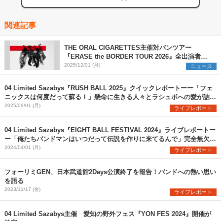
関連記事
THE ORAL CIGARETTES主催対バンツアー
『ERASE the BORDER TOUR 2026』全出演者を
解禁 TK from 凛として時雨ら3組の参加を新たに発
2025/12/01 (月)
ニュース
表
04 Limited Sazabys『RUSH BALL 2025』クイックレポートーー「フェ
ニックスは何度だって蘇る！」懸命に生きる人々とラシュボへの愛が詰ま
った珠玉のステージ
2025/09/01 (月)
ライブレポート
04 Limited Sazabys『EIGHT BALL FESTIVAL 2024』ライブレポートー
ー「俺たちバンドマンはいつだって伝説を作りに来てるんで」完全無欠の
フォーリミここに在り
2024/04/01 (月)
ライブレポート
フォーリミGEN、日本武道館2Days公演終了を報告！バンドへの熱い思い
を語る
2023/11/17 (金)
ライブレポート
04 Limited Sazabys主催 愛知の野外フェス『YON FES 2024』開催が