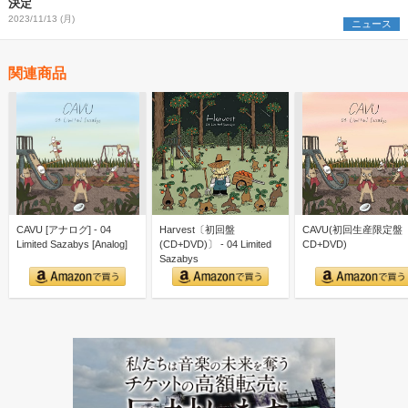
決定
2023/11/13 (月)
ニュース
関連商品
CAVU [アナログ] - 04
Harvest〔初回盤
CAVU(初回生産限定盤
Limited Sazabys [Analog]
(CD+DVD)〕 - 04 Limited
CD+DVD)
Sazabys