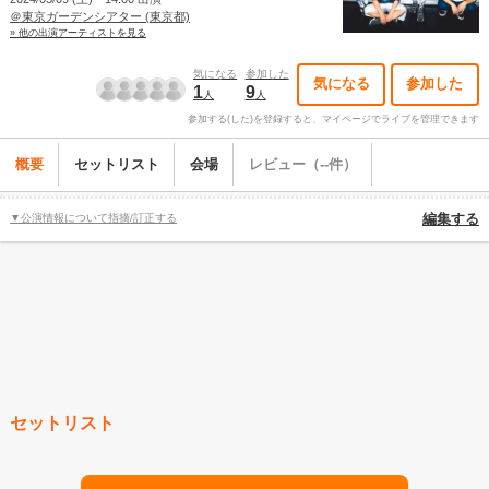
＠東京ガーデンシアター (東京都)
» 他の出演アーティストを見る
気になる
参加した
気になる
参加した
1
9
人
人
参加する(した)を登録すると、マイページでライブを管理できます
概要
セットリスト
会場
レビュー（--件）
▼公演情報について指摘/訂正する
編集する
セットリスト