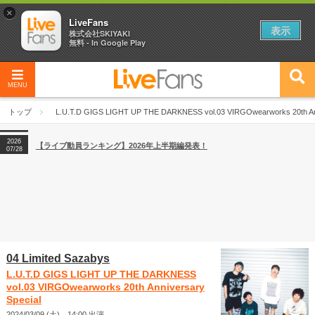
×
LiveFans
表示
株式会社SKIYAKI
無料 - In Google Play
2026
【フェス特集2026】フェス情報はここから！
04/27
MENU
2026
【ライブ動員ランキング】2026年上半期編発表！
07/28
トップ
L.U.T.D GIGS LIGHT UP THE DARKNESS vol.03 VIRGOwearworks 20th Ann
2026
【フェス特集2026】フェス情報はここから！
04/27
2026
【ライブ動員ランキング】2026年上半期編発表！
07/28
04 Limited Sazabys
L.U.T.D GIGS LIGHT UP THE DARKNESS
vol.03 VIRGOwearworks 20th Anniversary
Special
2024/03/09 (土) 14:00 出演