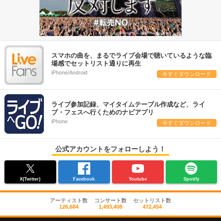
スマホの曲を、まるでライブ会場で聴いているような臨
場感でセットリスト通りに再生
iPhone/Android
今すぐダウンロード
ライブ参加記録、マイタイムテーブル作成など、ライ
ブ・フェスへ行くためのナビアプリ
iPhone
今すぐダウンロード
公式アカウントをフォローしよう！
X(Twitter)
Facebook
Youtube
Spotify
アーティスト数
コンサート数
セットリスト数
126,684
1,493,408
472,454