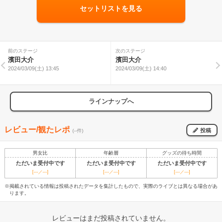
セットリストを見る
前のステージ
次のステージ
濱田大介
濱田大介
2024/03/09(土) 13:45
2024/03/09(土) 14:40
ラインナップへ
レビュー/観たレポ
投稿
(--件)
男女比
年齢層
グッズの待ち時間
ただいま受付中です
ただいま受付中です
ただいま受付中です
[---／---]
[---／---]
[---／---]
※掲載されている情報は投稿されたデータを集計したもので、実際のライブとは異なる場合があ
ります。
レビューはまだ投稿されていません。