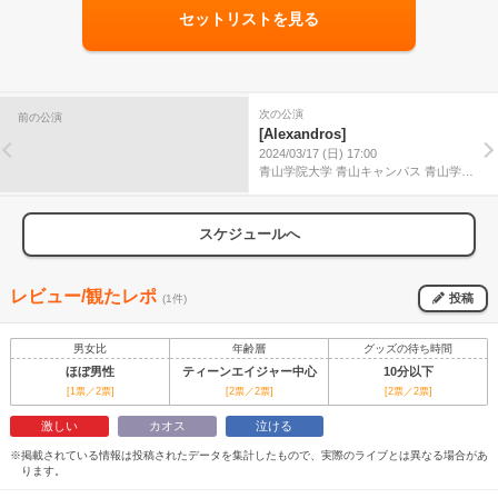
セットリストを見る
次の公演
前の公演
[Alexandros]
2024/03/17 (日) 17:00
青山学院大学 青山キャンパス 青山学院
記念館
スケジュールへ
レビュー/観たレポ
投稿
(1件)
男女比
年齢層
グッズの待ち時間
ほぼ男性
ティーンエイジャー中心
10分以下
[1票／2票]
[2票／2票]
[2票／2票]
激しい
カオス
泣ける
※掲載されている情報は投稿されたデータを集計したもので、実際のライブとは異なる場合があ
ります。