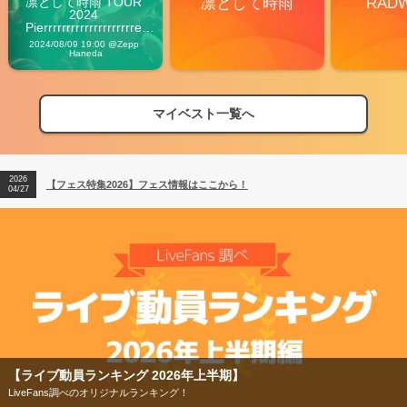
凛として時雨 TOUR 
凛として時雨
RAD
2024 
Pierrrrrrrrrrrrrrrrrrrre 
Vibes
2024/08/09 19:00 @Zepp 
Haneda
マイベスト一覧へ
2026
【フェス特集2026】フェス情報はここから！
04/27
2026
【ライブ動員ランキング】2026年上半期編発表！
07/28
2026
【フェス特集2026】フェス情報はここから！
04/27
2026
【ライブ動員ランキング】2026年上半期編発表！
07/28
【フェス特集2026】
今年もフェスの季節がやってきた！