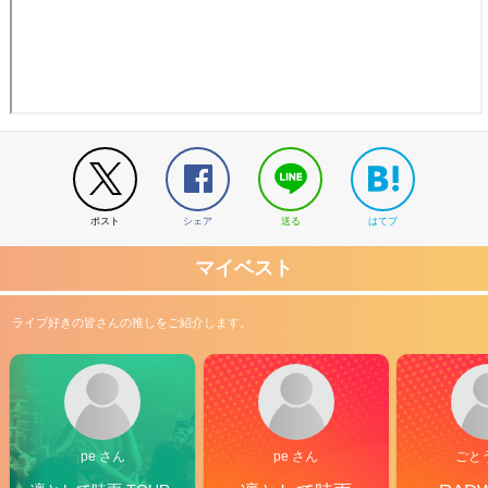
ポスト
シェア
送る
はてブ
マイベスト
ライブ好きの皆さんの推しをご紹介します。
pe さん
pe さん
ごと