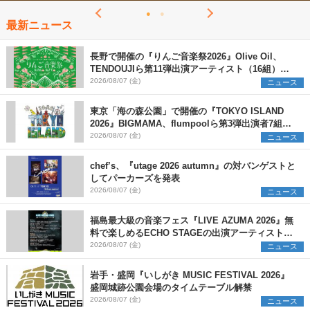
最新ニュース
長野で開催の『りんご音楽祭2026』Olive Oil、
TENDOUJIら第11弾出演アーティスト（16組）を
発表
2026/08/07 (金)
ニュース
東京「海の森公園」で開催の『TOKYO ISLAND
2026』BIGMAMA、flumpoolら第3弾出演者7組を
発表 ワークショップ・アート出展者を募集
2026/08/07 (金)
ニュース
chef’s、『utage 2026 autumn』の対バンゲストと
してパーカーズを発表
2026/08/07 (金)
ニュース
福島最大級の音楽フェス『LIVE AZUMA 2026』無
料で楽しめるECHO STAGEの出演アーティストを
発表
2026/08/07 (金)
ニュース
岩手・盛岡『いしがき MUSIC FESTIVAL 2026』
盛岡城跡公園会場のタイムテーブル解禁
2026/08/07 (金)
ニュース