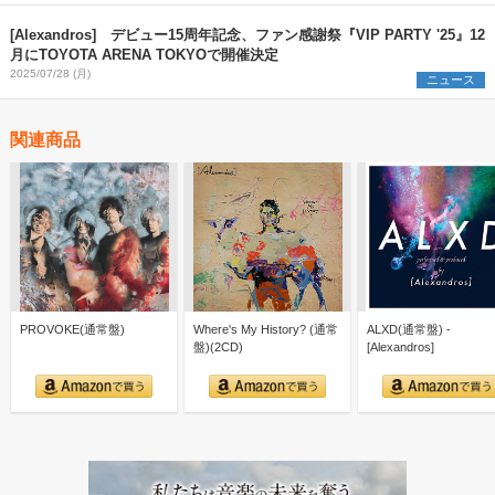
[Alexandros] デビュー15周年記念、ファン感謝祭『VIP PARTY '25』12
月にTOYOTA ARENA TOKYOで開催決定
2025/07/28 (月)
ニュース
関連商品
PROVOKE(通常盤)
Where's My History? (通常
ALXD(通常盤) -
盤)(2CD)
[Alexandros]