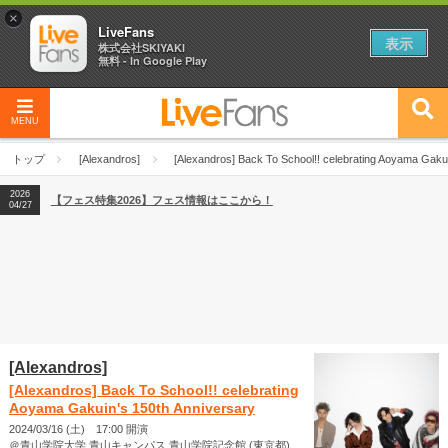
×
LiveFans
表示
株式会社SKIYAKI
無料 - In Google Play
MENU
2026
【フェス特集2026】フェス情報はここから！
04/27
トップ
[Alexandros]
[Alexandros] Back To School!! celebrating Aoyama Gaku
2026
【ライブ動員ランキング】2026年上半期編発表！
07/28
2026
【フェス特集2026】フェス情報はここから！
04/27
2026
【ライブ動員ランキング】2026年上半期編発表！
07/28
[Alexandros]
[Alexandros] Back To School!! celebrating
Aoyama Gakuin's 150th Anniversary
2024/03/16 (土) 17:00 開演
＠青山学院大学 青山キャンパス 青山学院記念館 (東京都)