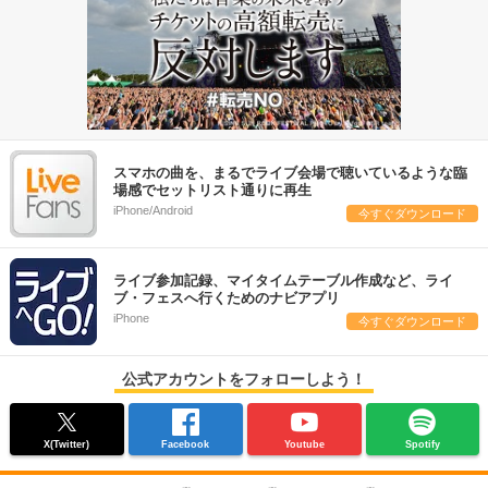
スマホの曲を、まるでライブ会場で聴いているような臨
場感でセットリスト通りに再生
iPhone/Android
今すぐダウンロード
ライブ参加記録、マイタイムテーブル作成など、ライ
ブ・フェスへ行くためのナビアプリ
iPhone
今すぐダウンロード
公式アカウントをフォローしよう！
X(Twitter)
Facebook
Youtube
Spotify