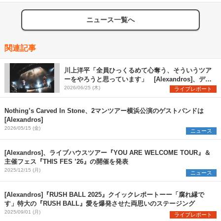
ニュース一覧へ
関連記事
川上洋平「全員ひっくるめて心奪う、そういうツア
ーをやろうと思っています」 [Alexandros]、デビ
ュー16年の歴史を網羅するようなセトリで『YOU
2026/06/25 (木)
ライブレポート
ARE WELCOME TOUR』開幕
Nothing’s Carved In Stone、2マンツアー横浜公演のゲストバンドは
[Alexandros]
2026/05/15 (金)
ニュース
[Alexandros]、ライブハウスツアー『YOU ARE WELCOME TOUR』＆
主催フェス『THIS FES ’26』の開催を発表
2025/12/15 (月)
ニュース
[Alexandros]『RUSH BALL 2025』クイックレポートーー「腐れ縁で
す」特大の『RUSH BALL』愛を爆発させた両思いのステージング
2025/09/01 (月)
ライブレポート