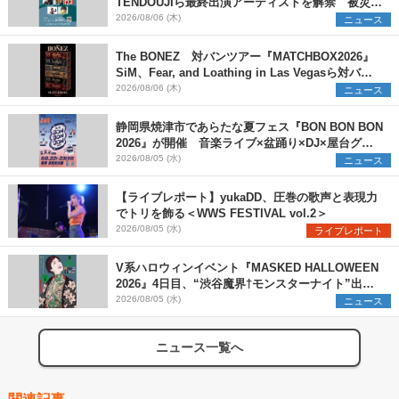
TENDOUJIら最終出演アーティストを解禁 被災地
支援プロジェクトの始動も発表
2026/08/06 (木)
ニュース
The BONEZ 対バンツアー『MATCHBOX2026』
SiM、Fear, and Loathing in Las Vegasら対バン
アーティストを一斉解禁
2026/08/06 (木)
ニュース
静岡県焼津市であらたな夏フェス『BON BON BON
2026』が開催 音楽ライブ×盆踊り×DJ×屋台グル
メ×ランタンナイトで彩る2日間
2026/08/05 (水)
ニュース
【ライブレポート】yukaDD、圧巻の歌声と表現力
でトリを飾る＜WWS FESTIVAL vol.2＞
2026/08/05 (水)
ライブレポート
V系ハロウィンイベント『MASKED HALLOWEEN
2026』4日目、“渋谷魔界†モンスターナイト”出演6
組を発表
2026/08/05 (水)
ニュース
ニュース一覧へ
関連記事