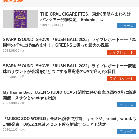
THE ORAL CIGARETTES、東北6箇所をまわる対
バンツアー開催決定 Enfants、
SPARK!!SOUND!!SHOW!!が出演
2026/03/13 (金)
ニュース
SPARK!!SOUND!!SHOW!!『RUSH BALL 2023』ライブレポートーー「25
周年の打ち上げ始めます！」GREENSに贈った最大の祝福
2023/08/29 (火)
ライブレポート
SPARK!!SOUND!!SHOW!!『RUSH BALL 2022』ライブレポートーー豪速
球のサウンドが会場をひとつにする最高潮のOAで迎えた2日目
2022/08/29 (月)
ライブレポート
My Hair is Bad、USEN STUDIO COAST閉館に伴い自主企画を9月に急遽
開催 スサシとyonigeも出演
2021/08/12 (木)
ニュース
『MUSIC ZOO WORLD』最終出演者で打首、キュウソ、tricot、w.o.d.ら
17組発表、Day.2は急遽スタンド席を解放することも決定
2020/11/04 (水)
ニュース