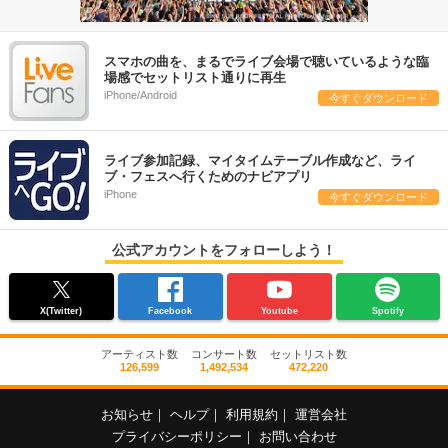
スマホの曲を、まるでライブ会場で聴いているような臨
場感でセットリスト通りに再生
iPhone/Android
今すぐダウンロード
ライブ参加記録、マイタイムテーブル作成など、ライ
ブ・フェスへ行くためのナビアプリ
iPhone
今すぐダウンロード
公式アカウントをフォローしよう！
X(Twitter)
Facebook
Youtube
Spotify
アーティスト数
コンサート数
セットリスト数
126,599
1,492,534
472,220
お知らせ
｜
ヘルプ
｜
利用規約
｜
運営会社
プライバシーポリシー
｜
お問い合わせ