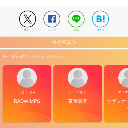
ポスト
シェア
送る
はてブ
マイベスト
ライブ好きの皆さんの推しをご紹介します。
ごとう さん
チーバ さん
ケンケ
RADWIMPS
東京事変
サザンオ