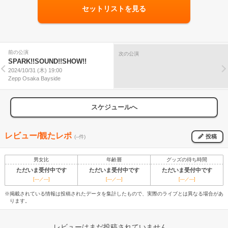
セットリストを見る
前の公演
次の公演
SPARK!!SOUND!!SHOW!!
2024/10/31 (木) 19:00
Zepp Osaka Bayside
スケジュールへ
レビュー/観たレポ
投稿
(--件)
男女比
年齢層
グッズの待ち時間
ただいま受付中です
ただいま受付中です
ただいま受付中です
[---／---]
[---／---]
[---／---]
※掲載されている情報は投稿されたデータを集計したもので、実際のライブとは異なる場合があ
ります。
レビューはまだ投稿されていません。