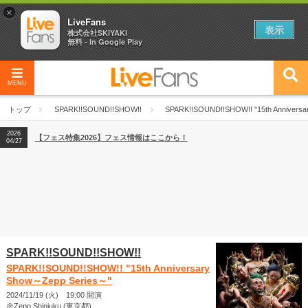
×
LiveFans
表示
株式会社SKIYAKI
無料 - In Google Play
MENU
2026
【フェス特集2026】フェス情報はここから！
04/27
トップ
SPARK!!SOUND!!SHOW!!
SPARK!!SOUND!!SHOW!! "15th Annivers
2026
【ライブ動員ランキング】2026年上半期編発表！
07/28
2026
【フェス特集2026】フェス情報はここから！
04/27
2026
【ライブ動員ランキング】2026年上半期編発表！
07/28
SPARK!!SOUND!!SHOW!!
SPARK!!SOUND!!SHOW!! "15th Anniversary
Show～Zepp Series～"
2024/11/19 (火) 19:00 開演
＠Zepp Shinjuku (東京都)