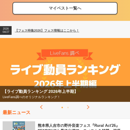
マイベスト一覧へ
2026
【フェス特集2026】フェス情報はここから！
04/27
2026
【ライブ動員ランキング】2026年上半期編発表！
07/28
2026
【フェス特集2026】フェス情報はここから！
04/27
2026
【ライブ動員ランキング】2026年上半期編発表！
07/28
動員ランキング 2026年上半期】
【フェス
ans調べのオリジナルランキング！
今年もフ
最新ニュース
熊本県人吉市の野外音楽フェス『Rural Act'26』