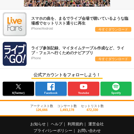
スマホの曲を、まるでライブ会場で聴いているような臨
場感でセットリスト通りに再生
iPhone/Android
今すぐダウンロード
ライブ参加記録、マイタイムテーブル作成など、ライ
ブ・フェスへ行くためのナビアプリ
iPhone
今すぐダウンロード
公式アカウントをフォローしよう！
X(Twitter)
Facebook
Youtube
Spotify
アーティスト数
コンサート数
セットリスト数
126,666
1,493,178
472,330
お知らせ
｜
ヘルプ
｜
利用規約
｜
運営会社
プライバシーポリシー
｜
お問い合わせ