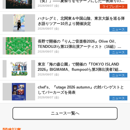
（笑）」――夏祭りをモチーフにした一夜限りのス
ペシャルライブ『色祭』レポート
2026/08/07 (金)
ライブレポート
ハナレグミ、北関東＆中国山陰、東京大阪を巡る弾
き語りツアー10月より開催決定
2026/08/07 (金)
ニュース
長野で開催の『りんご音楽祭2026』Olive Oil、
TENDOUJIら第11弾出演アーティスト（16組）を
発表
2026/08/07 (金)
ニュース
東京「海の森公園」で開催の『TOKYO ISLAND
2026』BIGMAMA、flumpoolら第3弾出演者7組を
発表 ワークショップ・アート出展者を募集
2026/08/07 (金)
ニュース
chef’s、『utage 2026 autumn』の対バンゲストと
してパーカーズを発表
2026/08/07 (金)
ニュース
ニュース一覧へ
関連記事