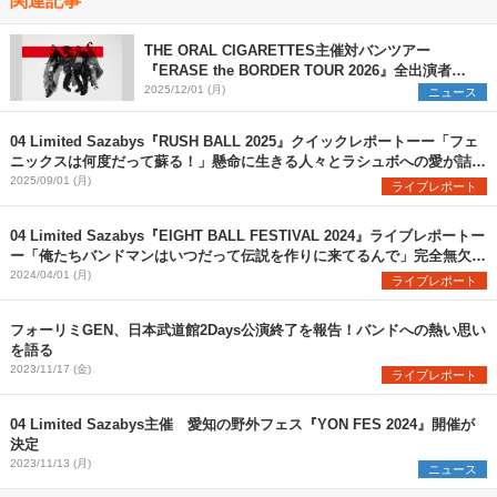
THE ORAL CIGARETTES主催対バンツアー
『ERASE the BORDER TOUR 2026』全出演者を
解禁 TK from 凛として時雨ら3組の参加を新たに発
2025/12/01 (月)
ニュース
表
04 Limited Sazabys『RUSH BALL 2025』クイックレポートーー「フェ
ニックスは何度だって蘇る！」懸命に生きる人々とラシュボへの愛が詰ま
った珠玉のステージ
2025/09/01 (月)
ライブレポート
04 Limited Sazabys『EIGHT BALL FESTIVAL 2024』ライブレポートー
ー「俺たちバンドマンはいつだって伝説を作りに来てるんで」完全無欠の
フォーリミここに在り
2024/04/01 (月)
ライブレポート
フォーリミGEN、日本武道館2Days公演終了を報告！バンドへの熱い思い
を語る
2023/11/17 (金)
ライブレポート
04 Limited Sazabys主催 愛知の野外フェス『YON FES 2024』開催が
決定
2023/11/13 (月)
ニュース