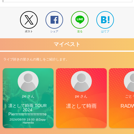
ポスト
シェア
送る
はてブ
マイベスト
ライブ好きの皆さんの推しをご紹介します。
pe さん
pe さん
ごと
凛として時雨 TOUR 
凛として時雨
RAD
2024 
Pierrrrrrrrrrrrrrrrrrrre 
Vibes
2024/08/09 19:00 @Zepp 
Haneda