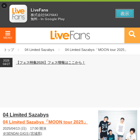
×
LiveFans
表示
株式会社SKIYAKI
無料 - In Google Play
MENU
2026
【フェス特集2026】フェス情報はここから！
04/27
トップ
04 Limited Sazabys
04 Limited Sazabys「MOON tour 2025」
2026
【ライブ動員ランキング】2026年上半期編発表！
07/28
2026
【フェス特集2026】フェス情報はここから！
04/27
2026
【ライブ動員ランキング】2026年上半期編発表！
07/28
04 Limited Sazabys
04 Limited Sazabys「MOON tour 2025」
2025/04/13 (日) 17:00 開演
＠SENDAI GIGS (宮城県)