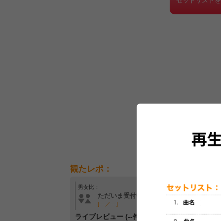
セットリスト
観たレポ：
男女比：
年齢層：
ただいま受付中です
ただいま受付中です
[---／---]
[---／---]
ライブレビュー (--件)