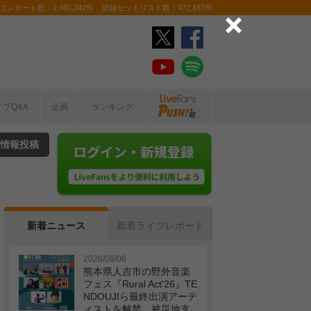
ンサート数：1,492,242件 登録セットリスト数：472,187件
イブQ&A
企画
ランキング
情報投稿
新着ニュース
新着ライブレポート
2026/08/06
熊本県人吉市の野外音楽
フェス『Rural Act'26』TE
NDOUJIら最終出演アーテ
ィストを解禁 被災地支