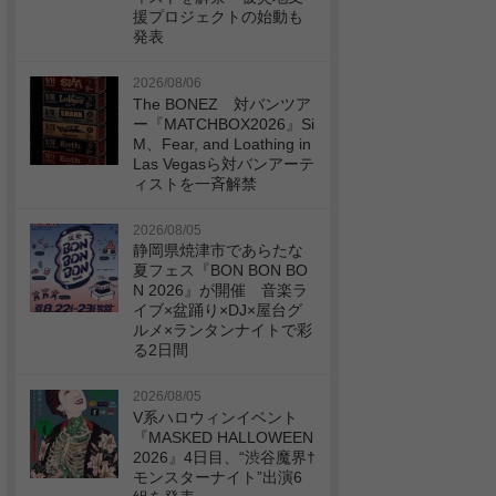
援プロジェクトの始動も
発表
2026/08/06
The BONEZ 対バンツア
ー『MATCHBOX2026』Si
M、Fear, and Loathing in
Las Vegasら対バンアーテ
ィストを一斉解禁
2026/08/05
静岡県焼津市であらたな
夏フェス『BON BON BO
N 2026』が開催 音楽ラ
イブ×盆踊り×DJ×屋台グ
ルメ×ランタンナイトで彩
る2日間
2026/08/05
V系ハロウィンイベント
『MASKED HALLOWEEN
2026』4日目、“渋谷魔界†
モンスターナイト”出演6