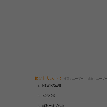
セットリスト：
投稿：ユーザー
編集：ユーザ
NEW KAWAII
ピポパポ
ぱわーオブらぶ