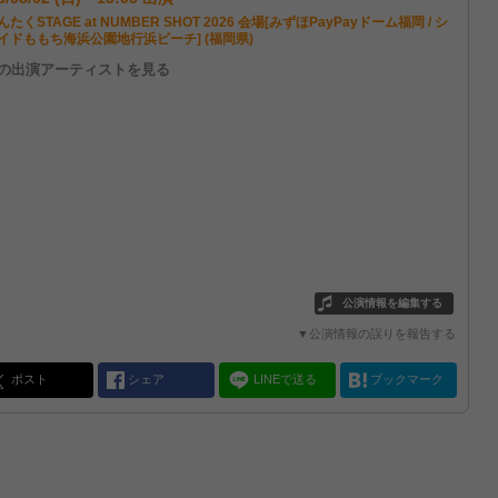
たくSTAGE at NUMBER SHOT 2026 会場[みずほPayPayドーム福岡 / シ
イドももち海浜公園地行浜ビーチ] (福岡県)
他の出演アーティストを見る
公演情報を編集する
▼公演情報の誤りを報告する
ポスト
シェア
LINEで送る
ブックマーク