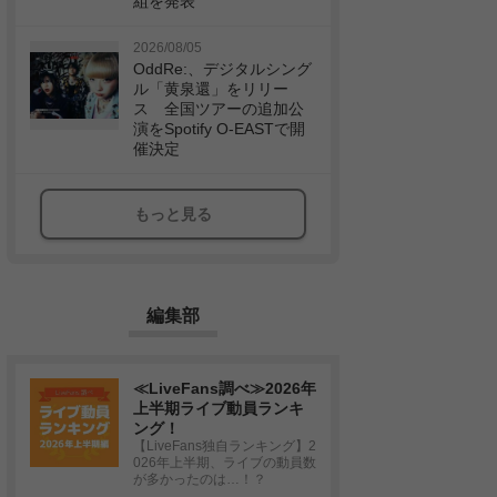
組を発表
2026/08/05
OddRe:、デジタルシング
ル「黄泉還」をリリー
ス 全国ツアーの追加公
演をSpotify O-EASTで開
催決定
もっと見る
編集部
≪LiveFans調べ≫2026年
上半期ライブ動員ランキ
ング！
【LiveFans独自ランキング】2
026年上半期、ライブの動員数
が多かったのは…！？