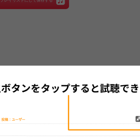
をプレイリストにして保存する
グッズの待ち時間：
観たレポを投稿する
ただいま受付中です
[---／---]