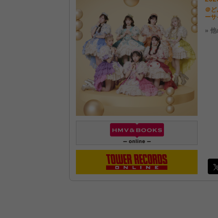
＠どん
ーサ
» 