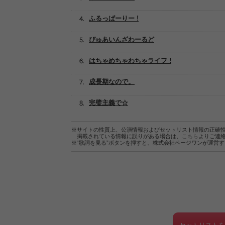
ふるっぱーりー !
ぴゅあいんざわーるど
はちゃめちゃわちゃライフ !
成長期なので。
完璧主義で☆
※サイトの性質上、公演情報およびセットリスト情報の正確
掲載されている情報に誤りがある場合は、
こちら
よりご連
※“歌詞を見る”ボタンを押すと、株式会社ページワンが運営