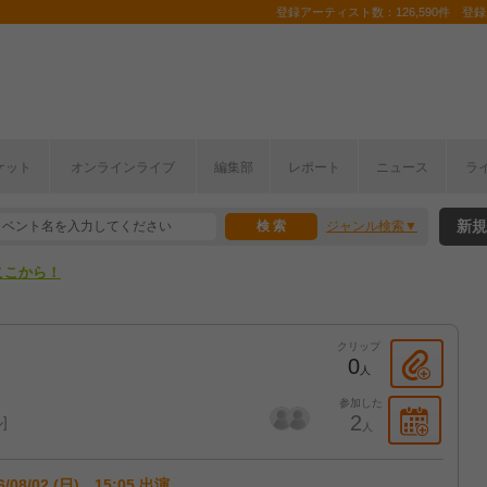
登録アーティスト数：126,590件 登録コ
ケット
オンラインライブ
編集部
レポート
ニュース
ラ
ここから！
新規
ジャンル検索
上半期編発表！
ここから！
上半期編発表！
クリップ
0
人
参加した
2
ル
人
6/08/02 (日) 15:05 出演