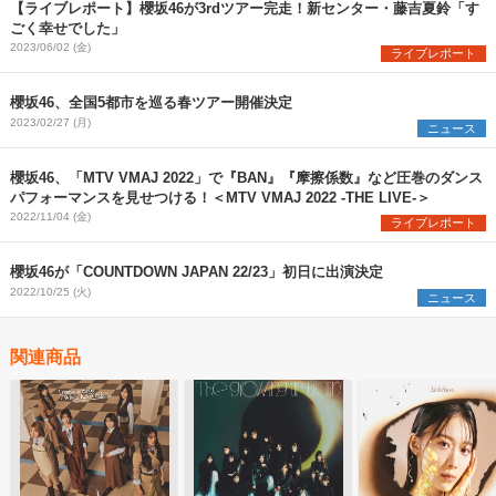
【ライブレポート】櫻坂46が3rdツアー完走！新センター・藤吉夏鈴「す
ごく幸せでした」
2023/06/02 (金)
ライブレポート
櫻坂46、全国5都市を巡る春ツアー開催決定
2023/02/27 (月)
ニュース
櫻坂46、「MTV VMAJ 2022」で『BAN』『摩擦係数』など圧巻のダンス
パフォーマンスを見せつける！＜MTV VMAJ 2022 -THE LIVE-＞
2022/11/04 (金)
ライブレポート
櫻坂46が「COUNTDOWN JAPAN 22/23」初日に出演決定
2022/10/25 (火)
ニュース
関連商品