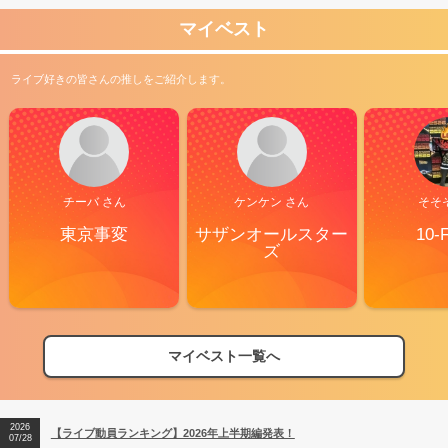
マイベスト
ライブ好きの皆さんの推しをご紹介します。
チーバ さん
ケンケン さん
そそ
東京事変
サザンオールスター
10-
ズ
2026
【フェス特集2026】フェス情報はここから！
04/27
マイベスト一覧へ
2026
【ライブ動員ランキング】2026年上半期編発表！
07/28
2026
【フェス特集2026】フェス情報はここから！
04/27
2026
【ライブ動員ランキング】2026年上半期編発表！
07/28