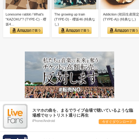
Lonesome rabbit / What's
The growing up train
Addiction (初回生産限
“KAZOKU”? (TYPE-C) - 櫻
(TYPE-D) - 櫻坂46 (特典な
(TYPE-A)) (特典なし)
坂4…
し)
スマホの曲を、まるでライブ会場で聴いているような臨
場感でセットリスト通りに再生
iPhone/Android
今すぐダウンロード