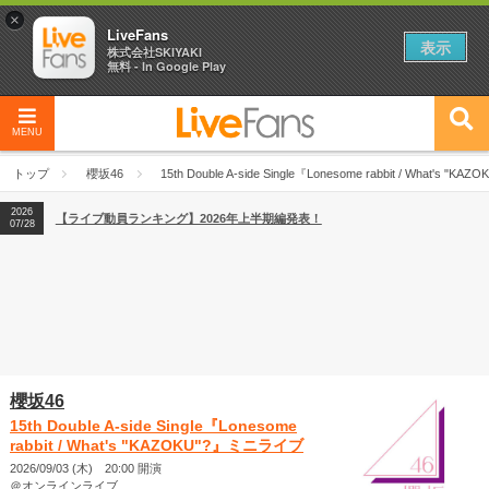
×
LiveFans
表示
株式会社SKIYAKI
無料 - In Google Play
2026
【フェス特集2026】フェス情報はここから！
04/27
MENU
2026
【ライブ動員ランキング】2026年上半期編発表！
07/28
トップ
櫻坂46
15th Double A-side Single『Lonesome rabbit / What's 
2026
【フェス特集2026】フェス情報はここから！
04/27
2026
【ライブ動員ランキング】2026年上半期編発表！
07/28
櫻坂46
15th Double A-side Single『Lonesome
rabbit / What's "KAZOKU"?』ミニライブ
2026/09/03 (木) 20:00 開演
＠オンラインライブ