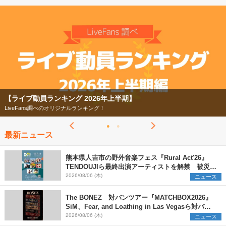
【ライブ動員ランキング 2026年上半期】
LiveFans調べのオリジナルランキング！
最新ニュース
熊本県人吉市の野外音楽フェス『Rural Act'26』
TENDOUJIら最終出演アーティストを解禁 被災地
支援プロジェクトの始動も発表
2026/08/06 (木)
ニュース
The BONEZ 対バンツアー『MATCHBOX2026』
SiM、Fear, and Loathing in Las Vegasら対バン
アーティストを一斉解禁
2026/08/06 (木)
ニュース