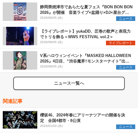
静岡県焼津市であらたな夏フェス『BON BON BON
2026』が開催 音楽ライブ×盆踊り×DJ×屋台グル
メ×ランタンナイトで彩る2日間
2026/08/05 (水)
ニュース
【ライブレポート】yukaDD、圧巻の歌声と表現力
でトリを飾る＜WWS FESTIVAL vol.2＞
2026/08/05 (水)
ライブレポート
V系ハロウィンイベント『MASKED HALLOWEEN
2026』4日目、“渋谷魔界†モンスターナイト”出演6
組を発表
2026/08/05 (水)
ニュース
ニュース一覧へ
関連記事
櫻坂46、2024年春にアリーナツアーの開催を決
定 全国4都市・8公演
2024/01/03 (水)
ニュース