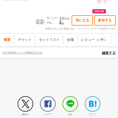
ONLINE
気になる
参加する
気になる
参加する
--
2
人
人
参加する(した)を登録すると、マイページでライブを管理できます
概要
チケット
セットリスト
会場
レビュー（--件）
▼公演情報について指摘/訂正する
編集する
ポスト
シェア
送る
はてブ