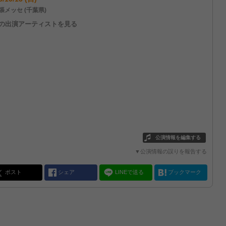
張メッセ (千葉県)
他の出演アーティストを見る
公演情報を編集する
▼公演情報の誤りを報告する
ポスト
シェア
LINEで送る
ブックマーク