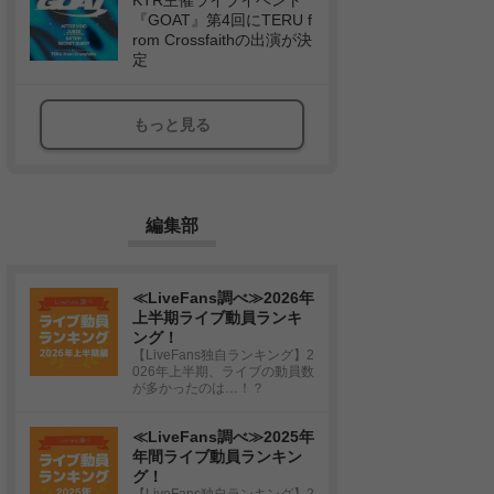
KTR主催ライブイベント
『GOAT』第4回にTERU f
rom Crossfaithの出演が決
定
もっと見る
編集部
≪LiveFans調べ≫2026年
上半期ライブ動員ランキ
ング！
【LiveFans独自ランキング】2
026年上半期、ライブの動員数
が多かったのは…！？
≪LiveFans調べ≫2025年
年間ライブ動員ランキン
グ！
【LiveFans独自ランキング】2