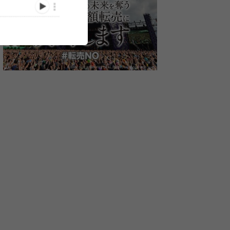
『LOUD PARK 17』最終ア
『LOUD PA
』ケリ
『LOUD PARK』第4弾ア
ーティスト発表でL.A.ガン
表でスレイヤ
ーンテ
ーティスト発表
ズが追加
シモンズ・バ
ナップ
OUTRAGEの出演が明らか
割りも解禁に
に
(2017/09/22)
/04/26)
(2017/07/24)