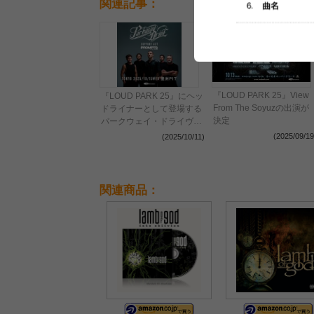
関連記事：
『LOUD PARK 25』View
『LOUD PARK 25』にヘッ
From The Soyuzの出演が
ドライナーとして登場する
決定
パークウェイ・ドライヴ、
単独公演のサポート・アク
(2025/09/19
(2025/10/11)
トとしてPromptsの出演を
発表
関連商品：