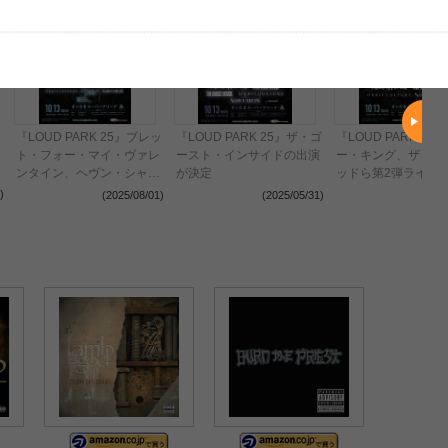
『LOUD PARK 25』ブレッ
『LOUD PARK 25』ザ・ゴ
『LOUD PARK 25
ト・フォー・マイ・ヴァレ
ースト・インサイドの出演
ー・キング、ザ・ホ
ンタイン、ヘヴン・シャ
が決定
ッドら第2弾ライン
ル・バーン、Crystal
を発表
)
(2025/08/01)
(2025/05/31)
(2025
Lake、ulma sound
junctionの出演が決定