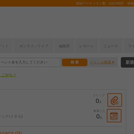
登録アーティスト数：126,686件 登録コ
ケット
オンラインライブ
編集部
レポート
ニュース
ラ
ここから！
新規
ジャンル検索
上半期編発表！
ここから！
上半期編発表！
クリップ
0
人
参加した
0
ック/メタル
人
6/10/15 (日)