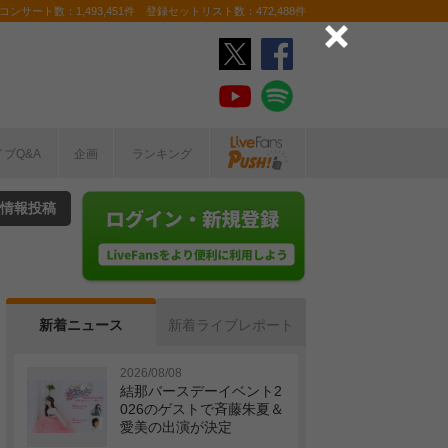
ンサート数：1,493,451件 登録セットリスト数：472,488件
イブQ&A
企画
ランキング
情報投稿
新着ニュース
新着ライブレポート
2026/08/08
結那バースデーイベント2
026のゲストで斉藤朱夏＆
愛美の出演が決定