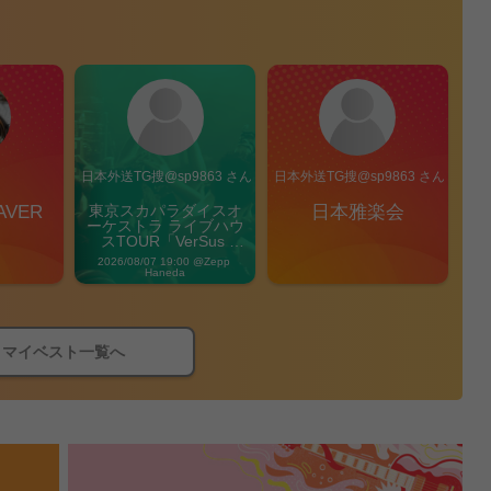
ん
日本外送TG搜@sp9863 さん
日本外送TG搜@sp9863 さん
AVER
東京スカパラダイスオ
日本雅楽会
ーケストラ ライブハウ
スTOUR「VerSus 
Carnival」
2026/08/07 19:00 @Zepp 
Haneda
マイベスト一覧へ