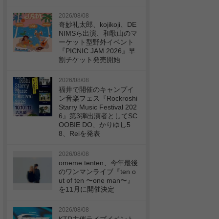
2026/08/08
奇妙礼太郎、kojikoji、DE
NIMSら出演、和歌山のマ
ーケット型野外イベント
『PICNIC JAM 2026』早
割チケット発売開始
2026/08/08
福井で開催のキャンプイ
ン音楽フェス『Rockroshi
Starry Music Festival 202
6』第3弾出演者としてSC
OOBIE DO、かりゆし5
8、Reiを発表
2026/08/08
omeme tenten、今年最後
のワンマンライブ『ten o
ut of ten 〜one man〜』
を11月に開催決定
2026/08/08