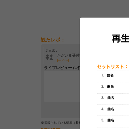
観たレポ：
男女比：
年齢層：
ただいま受付中です
ただいま受付中です
[---／---]
[---／---]
ライブレビュー (--件)
レビュー
最初のレ
※掲載されている情報は投稿されたデータを集計したもので