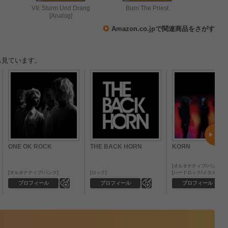
VII: Sturm Und Drang
Burn The Priest
[Analog]
Amazon.co.jpで関連商品をさがす
も見ています。
ONE OK ROCK
THE BACK HORN
KOЯN
オルタナティブ/パンク
オルタナティブ/パンク
ロック
ハードロック/メタル
0
0
プロフィール
プロフィール
プロフィール