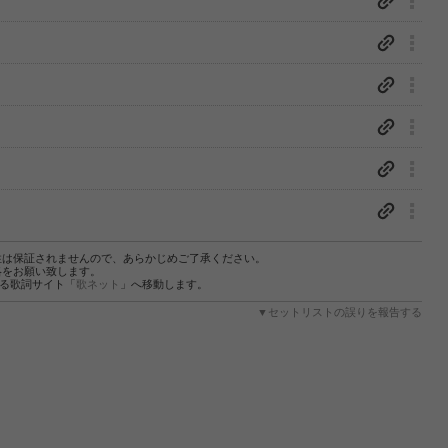
性は保証されませんので、あらかじめご了承ください。
絡をお願い致します。
する歌詞サイト「
歌ネット
」へ移動します。
▼セットリストの誤りを報告する