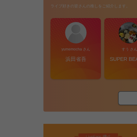
ライブ好きの皆さんの推しをご紹介します。
yumemocha さん
すう さ
浜田省吾
SUPER BE