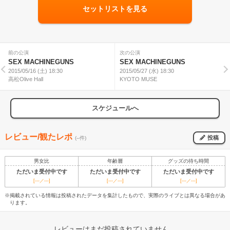
セットリストを見る
前の公演
次の公演
SEX MACHINEGUNS
SEX MACHINEGUNS
2015/05/16 (土) 18:30
2015/05/27 (水) 18:30
高松Olive Hall
KYOTO MUSE
スケジュールへ
レビュー/観たレポ
投稿
(--件)
男女比
年齢層
グッズの待ち時間
ただいま受付中です
ただいま受付中です
ただいま受付中です
[---／---]
[---／---]
[---／---]
※掲載されている情報は投稿されたデータを集計したもので、実際のライブとは異なる場合があ
ります。
レビューはまだ投稿されていません。