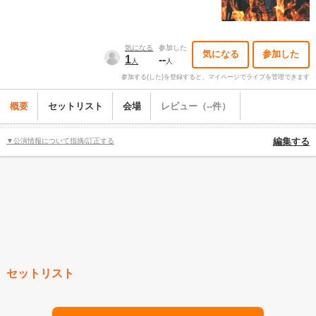
気になる
参加した
気になる
参加した
1
--
人
人
参加する(した)を登録すると、マイページでライブを管理できます
概要
セットリスト
会場
レビュー（--件）
▼公演情報について指摘/訂正する
編集する
セットリスト