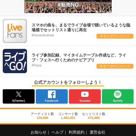
スマホの曲を、まるでライブ会場で聴いているような臨
場感でセットリスト通りに再生
iPhone/Android
今すぐダウンロード
ライブ参加記録、マイタイムテーブル作成など、ライ
ブ・フェスへ行くためのナビアプリ
iPhone
今すぐダウンロード
公式アカウントをフォローしよう！
X(Twitter)
Facebook
Youtube
Spotify
アーティスト数
コンサート数
セットリスト数
126,686
1,493,451
472,488
お知らせ
｜
ヘルプ
｜
利用規約
｜
運営会社