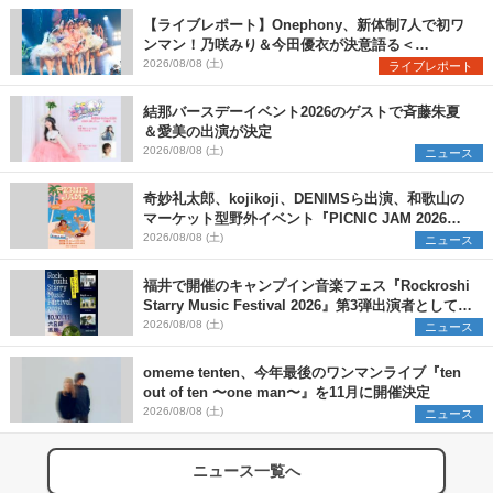
【ライブレポート】Onephony、新体制7人で初ワ
ンマン！乃咲みり＆今田優衣が決意語る＜
Onephony新体制1st Oneman Live はじまりの夏
2026/08/08 (土)
ライブレポート
＞
結那バースデーイベント2026のゲストで斉藤朱夏
＆愛美の出演が決定
2026/08/08 (土)
ニュース
奇妙礼太郎、kojikoji、DENIMSら出演、和歌山の
マーケット型野外イベント『PICNIC JAM 2026』
早割チケット発売開始
2026/08/08 (土)
ニュース
福井で開催のキャンプイン音楽フェス『Rockroshi
Starry Music Festival 2026』第3弾出演者として
SCOOBIE DO、かりゆし58、Reiを発表
2026/08/08 (土)
ニュース
omeme tenten、今年最後のワンマンライブ『ten
out of ten 〜one man〜』を11月に開催決定
2026/08/08 (土)
ニュース
ニュース一覧へ