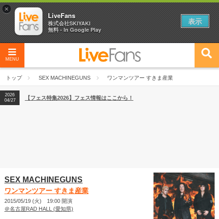
×
LiveFans
表示
株式会社SKIYAKI
無料 - In Google Play
MENU
2026
【フェス特集2026】フェス情報はここから！
04/27
トップ
SEX MACHINEGUNS
ワンマンツアー すきま産業
2026
【ライブ動員ランキング】2026年上半期編発表！
07/28
2026
【フェス特集2026】フェス情報はここから！
04/27
2026
【ライブ動員ランキング】2026年上半期編発表！
07/28
SEX MACHINEGUNS
ワンマンツアー すきま産業
2015/05/19 (火) 19:00 開演
＠名古屋RAD HALL (愛知県)