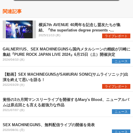
関連記事
横浜7th AVENUE 40周年を記念し盟友たちが集
結、『the superlative degree presents -
yokohama 7th AVENUE 40th ANNIVERSARY-』
2025/11/13 (木)
ライブレポート
公式レポート
GALNERYUS、SEX MACHINEGUNSら国内メタルシーンの精鋭が川崎に
集結『PURE ROCK JAPAN LIVE 2024』6月15日（土）開催決定
2024/04/10 (水)
ニュース
【動画】SEX MACHINEGUNSがSAMURAI SONIC(サムライソニック)出
演を終えて思いを語る！
2022/03/29 (火)
ライブレポート
覚悟の3カ月間マンスリーライブを開催するMary's Blood、ニューアルバ
ムは原点回とも言える超強力な作品
2021/07/07 (水)
ニュース
SEX MACHINEGUNS、無料配信ライブの開催を発表
2020/08/31 (月)
ニュース