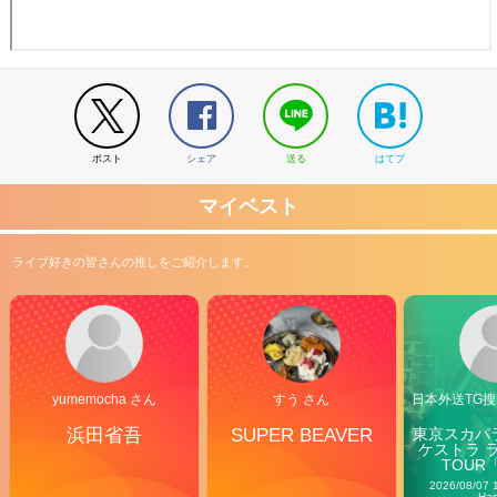
ポスト
シェア
送る
はてブ
マイベスト
ライブ好きの皆さんの推しをご紹介します。
yumemocha さん
すう さん
日本外送TG搜@
浜田省吾
SUPER BEAVER
東京スカパ
ケストラ 
TOUR「V
Carn
2026/08/07 
Ha