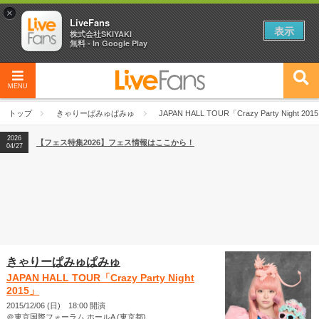
×
LiveFans
表示
株式会社SKIYAKI
無料 - In Google Play
MENU
2026
【フェス特集2026】フェス情報はここから！
04/27
トップ
きゃりーぱみゅぱみゅ
JAPAN HALL TOUR「Crazy Party Night 201
2026
【ライブ動員ランキング】2026年上半期編発表！
07/28
2026
【フェス特集2026】フェス情報はここから！
04/27
2026
【ライブ動員ランキング】2026年上半期編発表！
07/28
きゃりーぱみゅぱみゅ
JAPAN HALL TOUR「Crazy Party Night
2015」
2015/12/06 (日) 18:00 開演
＠東京国際フォーラム ホールA (東京都)