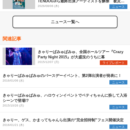
TENDOUJIら最終出演アーティストを解禁 被災地
支援プロジェクトの始動も発表
2026/08/06 (木)
ニュース
ニュース一覧へ
関連記事
きゃりーぱみゅぱみゅ、全国ホールツアー『Crazy
Party Night 2015』が大盛況のうちに幕
2015/12/07 (月)
ライブレポート
きゃりーぱみゅぱみゅのバースデーイベント、第2弾出演者が発表に！
2016/01/06 (水)
ニュース
きゃりーぱみゅぱみゅ、ハロウィンイベントでベティちゃんに扮して入浴
シーンで登場!?
2015/10/26 (月)
ニュース
きゃりー、ゲス、かまってちゃんら出演の“完全招待制”フェス開催決定
2016/01/21 (木)
ニュース