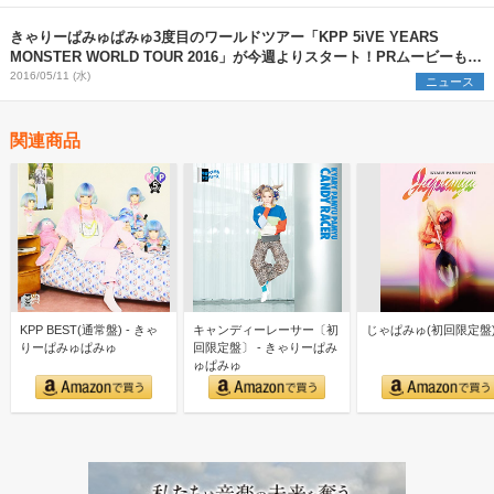
きゃりーぱみゅぱみゅ3度目のワールドツアー「KPP 5iVE YEARS
MONSTER WORLD TOUR 2016」が今週よりスタート！PRムービーも解
禁！
2016/05/11 (水)
ニュース
関連商品
KPP BEST(通常盤) - きゃ
キャンディーレーサー〔初
じゃぱみゅ(初回限定盤
りーぱみゅぱみゅ
回限定盤〕 - きゃりーぱみ
ゅぱみゅ