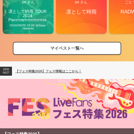
pe さん
pe さん
ごと
凛として時雨 TOUR 
凛として時雨
RAD
2024 
Pierrrrrrrrrrrrrrrrrrrre 
Vibes
2024/08/09 19:00 @Zepp 
Haneda
マイベスト一覧へ
2026
【フェス特集2026】フェス情報はここから！
04/27
2026
【ライブ動員ランキング】2026年上半期編発表！
07/28
2026
【フェス特集2026】フェス情報はここから！
04/27
2026
【ライブ動員ランキング】2026年上半期編発表！
07/28