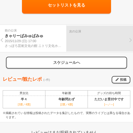
セットリストを見る
前の公演
次の公演
きゃりーぱみゅぱみゅ
2015/11/29 (日) 17:00
さっぽろ芸術文化の館 ニトリ文化ホー
ル
スケジュールへ
レビュー/観たレポ
投稿
(--件)
男女比
年齢層
グッズの待ち時間
半々
年齢問わず
ただいま受付中です
[3票／4票]
[2票／4票]
[---／---]
※掲載されている情報は投稿されたデータを集計したもので、実際のライブとは異なる場合があ
ります。
レビューはまだ投稿されていません。