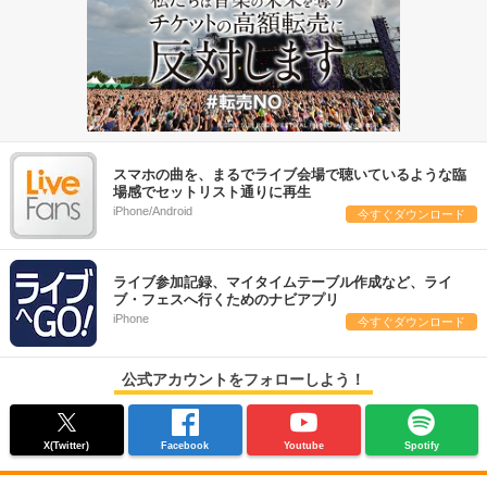
スマホの曲を、まるでライブ会場で聴いているような臨
場感でセットリスト通りに再生
iPhone/Android
今すぐダウンロード
ライブ参加記録、マイタイムテーブル作成など、ライ
ブ・フェスへ行くためのナビアプリ
iPhone
今すぐダウンロード
公式アカウントをフォローしよう！
X(Twitter)
Facebook
Youtube
Spotify