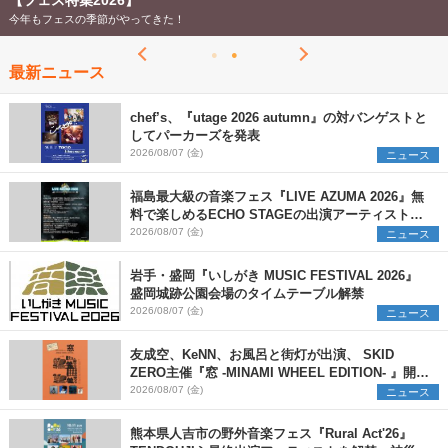
【フェス特集2026】
今年もフェスの季節がやってきた！
最新ニュース
chef’s、『utage 2026 autumn』の対バンゲストと
してパーカーズを発表
2026/08/07 (金)
ニュース
福島最大級の音楽フェス『LIVE AZUMA 2026』無
料で楽しめるECHO STAGEの出演アーティストを
発表
2026/08/07 (金)
ニュース
岩手・盛岡『いしがき MUSIC FESTIVAL 2026』
盛岡城跡公園会場のタイムテーブル解禁
2026/08/07 (金)
ニュース
友成空、KeNN、お風呂と街灯が出演、 SKID
ZERO主催『窓 -MINAMI WHEEL EDITION- 』開催
決定
2026/08/07 (金)
ニュース
熊本県人吉市の野外音楽フェス『Rural Act'26』