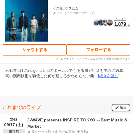
ゲス極 / ゲス乙女
ロック
ヒップホップ/ラップ
フォロー
1,879
人
シャウトする
フォローする
フォローすると、マイページにニュースや更新情報が届きます
2012年5月にindigo la Endのボーカルでもある川谷絵音を中心に結成。
高い演奏技術を駆使した何が起こるかわからない曲…
[続きを読む]
これまでのライブ
追加
2022
J-WAVE presents INSPIRE TOKYO ～Best Music &
09/17 (土)
Market
東京都
@ 国立代々木競技場 第一体育館 (東京都)