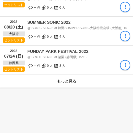
セットリスト
-- 件
0
人
0
人
2022
SUMMER SONIC 2022
08/20 (土)
@ SONIC STAGE at 舞洲SUMMER SONIC大阪特設会場 (大阪府) 16:20
大阪府
-- 件
0
人
4
人
セットリスト
2022
FUNDAY PARK FESTIVAL 2022
07/24 (日)
@ SPADE STAGE at 渚園 (静岡県) 15:15
静岡県
-- 件
0
人
3
人
セットリスト
もっと見る