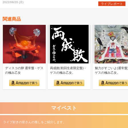
2022/06/20 (月)
ライブレポート
関連商品
ディスコの卵 通常盤 - ゲス
両成敗(初回生産限定盤) -
魅力がすごいよ(通常盤)
の極み乙女
ゲスの極み乙女。
ゲスの極み乙女。
マイベスト
ライブ好きの皆さんの推しをご紹介します。