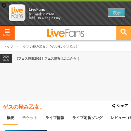
×
LiveFans
表示
株式会社SKIYAKI
無料 - In Google Play
MENU
2026
【フェス特集2026】フェス情報はここから！
04/27
トップ
ゲスの極み乙女。 (ゲス極 / ゲス乙女)
2026
【ライブ動員ランキング】2026年上半期編発表！
07/28
2026
【フェス特集2026】フェス情報はここから！
04/27
2026
【ライブ動員ランキング】2026年上半期編発表！
07/28
シェア
ゲスの極み乙女。
概要
チケット
ライブ情報
ライブ定番ソング
レビュー（6