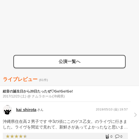
公演一覧へ
ライブレビュー
(61件)
絵音の誕生日から20日たったぜ♡Go!Go!Go!
2017/12/23 (土) @ ナムラホール(沖縄県)
kai shirota
2019/05/10 (金) 19:57
さん
沖縄県住在高２男子です 中3の頃にこのゲス乙女。のライヴに行きま
した。ライヴを間近で見れて、新鮮さがあってよかったなと思いまし
た。
0
0