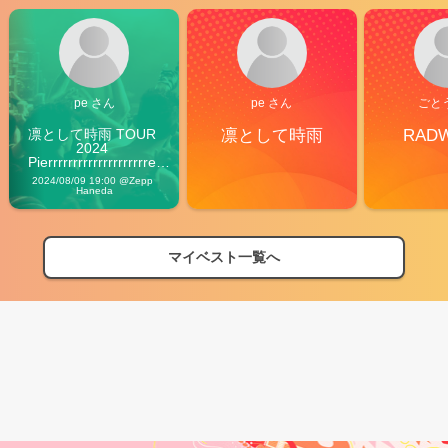
pe さん
pe さん
ごと
凛として時雨 TOUR 
凛として時雨
RAD
2024 
Pierrrrrrrrrrrrrrrrrrrre 
Vibes
2024/08/09 19:00 @Zepp 
Haneda
マイベスト一覧へ