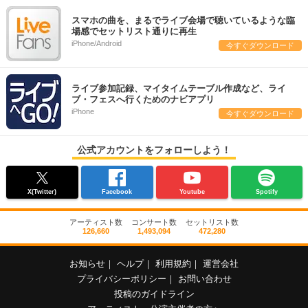
スマホの曲を、まるでライブ会場で聴いているような臨
場感でセットリスト通りに再生
iPhone/Android
今すぐダウンロード
ライブ参加記録、マイタイムテーブル作成など、ライ
ブ・フェスへ行くためのナビアプリ
iPhone
今すぐダウンロード
公式アカウントをフォローしよう！
X(Twitter)
Facebook
Youtube
Spotify
アーティスト数
コンサート数
セットリスト数
126,660
1,493,094
472,280
お知らせ
｜
ヘルプ
｜
利用規約
｜
運営会社
プライバシーポリシー
｜
お問い合わせ
投稿のガイドライン