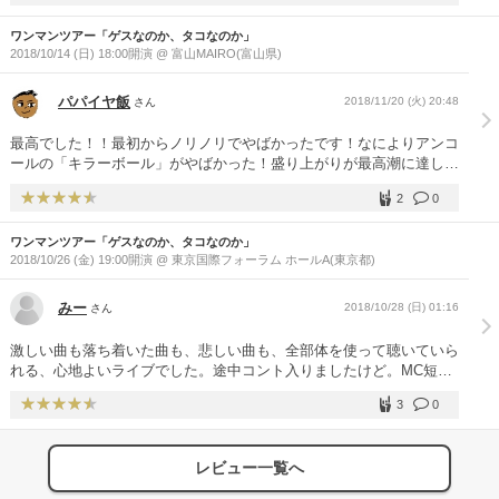
ワンマンツアー「ゲスなのか、タコなのか」
2018/10/14 (日) 18:00開演 @ 富山MAIRO(富山県)
パパイヤ飯
2018/11/20 (火) 20:48
さん
最高でした！！最初からノリノリでやばかったです！なによりアンコ
ールの「キラーボール」がやばかった！盛り上がりが最高潮に達した
気がしました！課長と絵音さんのMCもおもろかったです！また行き
2
0
たいです！
ワンマンツアー「ゲスなのか、タコなのか」
2018/10/26 (金) 19:00開演 @ 東京国際フォーラム ホールA(東京都)
みー
2018/10/28 (日) 01:16
さん
激しい曲も落ち着いた曲も、悲しい曲も、全部体を使って聴いていら
れる、心地よいライブでした。途中コント入りましたけど。MC短く
て残念だったけど、めいっぱい歌ってくれたのと、要所要所で大切な
3
0
曲について触れてくれるのが嬉しかったです。
レビュー一覧へ