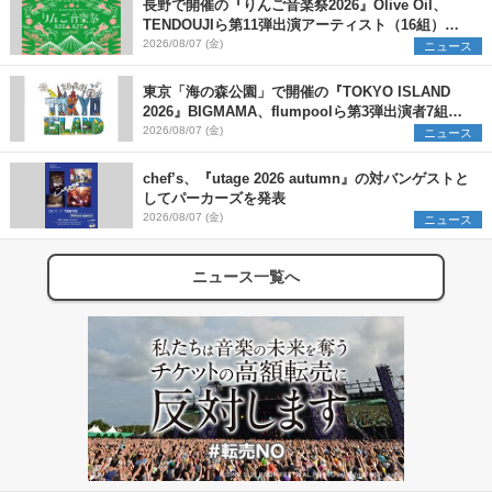
長野で開催の『りんご音楽祭2026』Olive Oil、
TENDOUJIら第11弾出演アーティスト（16組）を
発表
2026/08/07 (金)
ニュース
東京「海の森公園」で開催の『TOKYO ISLAND
2026』BIGMAMA、flumpoolら第3弾出演者7組を
発表 ワークショップ・アート出展者を募集
2026/08/07 (金)
ニュース
chef’s、『utage 2026 autumn』の対バンゲストと
してパーカーズを発表
2026/08/07 (金)
ニュース
ニュース一覧へ