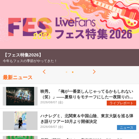
【フェス特集2026】
今年もフェスの季節がやってきた！
最新ニュース
映秀。 「俺が一番楽しんじゃってるかもしれない
（笑）」――夏祭りをモチーフにした一夜限りのス
ペシャルライブ『色祭』レポート
2026/08/07 (金)
ライブレポート
ハナレグミ、北関東＆中国山陰、東京大阪を巡る弾
き語りツアー10月より開催決定
2026/08/07 (金)
ニュース