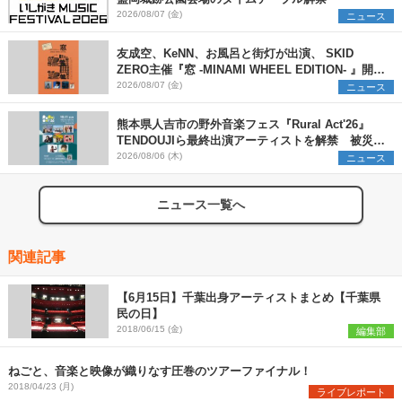
2026/08/07 (金)
ニュース
友成空、KeNN、お風呂と街灯が出演、 SKID
ZERO主催『窓 -MINAMI WHEEL EDITION- 』開催
決定
2026/08/07 (金)
ニュース
熊本県人吉市の野外音楽フェス『Rural Act'26』
TENDOUJIら最終出演アーティストを解禁 被災地
支援プロジェクトの始動も発表
2026/08/06 (木)
ニュース
ニュース一覧へ
関連記事
【6月15日】千葉出身アーティストまとめ【千葉県
民の日】
2018/06/15 (金)
編集部
ねごと、音楽と映像が織りなす圧巻のツアーファイナル！
2018/04/23 (月)
ライブレポート