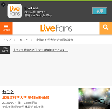
×
LiveFans
表示
株式会社SKIYAKI
無料 - In Google Play
MENU
2026
【フェス特集2026】フェス情報はここから！
04/27
トップ
ねごと
北海道科学大学 第48回稲峰祭
2026
【ライブ動員ランキング】2026年上半期編発表！
07/28
2026
【フェス特集2026】フェス情報はここから！
04/27
2026
【ライブ動員ランキング】2026年上半期編発表！
07/28
ねごと
北海道科学大学 第48回稲峰祭
2015/09/27 (日) 12:30 開演
＠北海道科学大学 体育館 (北海道)