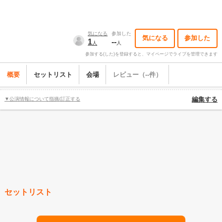
気になる
参加した
気になる
参加した
1
--
人
人
参加する(した)を登録すると、マイページでライブを管理できます
概要
セットリスト
会場
レビュー（--件）
▼公演情報について指摘/訂正する
編集する
セットリスト