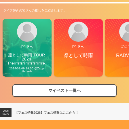
ライブ好きの皆さんの推しをご紹介します。
pe さん
pe さん
ごと
凛として時雨 TOUR 
凛として時雨
RAD
2024 
Pierrrrrrrrrrrrrrrrrrrre 
Vibes
2024/08/09 19:00 @Zepp 
Haneda
マイベスト一覧へ
2026
【フェス特集2026】フェス情報はここから！
04/27
2026
【ライブ動員ランキング】2026年上半期編発表！
07/28
2026
【フェス特集2026】フェス情報はここから！
04/27
2026
【ライブ動員ランキング】2026年上半期編発表！
07/28