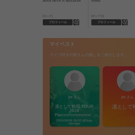
MAN WITH A MISSION
miwa
ロック
ポップス
0
0
プロフィール
プロフィール
マイベスト
ライブ好きの皆さんの推しをご紹介します。
pe さん
pe さん
凛として時雨 TOUR 
凛として
2024 
Pierrrrrrrrrrrrrrrrrrrre 
Vibes
2024/08/09 19:00 @Zepp 
Haneda