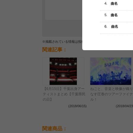
レビュー
最初のレ
※掲載されている情報は投稿されたデータを集計したもので
関連記事：
【6月15日】千葉出身アー
ねごと、音楽と映像が織り
ティストまとめ【千葉県民
なす圧巻のツアーファイナ
の日】
ル！
(2018/06/15)
(2018/04/23
関連商品：