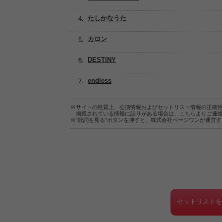
たしかなうた
カロン
DESTINY
endless
※サイトの性質上、公演情報およびセットリスト情報の正確
掲載されている情報に誤りがある場合は、
こちら
よりご連
※“歌詞を見る”ボタンを押すと、株式会社ページワンが運営
セットリスト