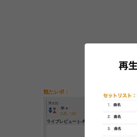
観たレポ：
男女比：
年齢層：
半々
30代～40代中心
[1票／1票]
[1票／1票]
ライブレビュー (--件)