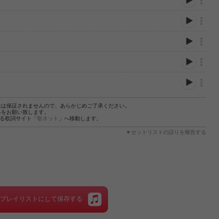
性は保証されませんので、あらかじめご了承ください。
絡をお願い致します。
する歌詞サイト「
歌ネット
」へ移動します。
▼セットリストの誤りを報告する
をプレイリストにして保存する