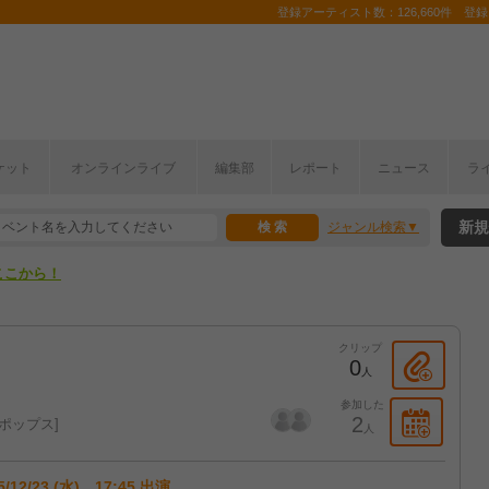
登録アーティスト数：126,660件 登録コ
ケット
オンラインライブ
編集部
レポート
ニュース
ラ
ここから！
新規
ジャンル検索
上半期編発表！
ここから！
上半期編発表！
クリップ
0
人
参加した
2
ポップス
人
5/12/23 (水) 17:45 出演