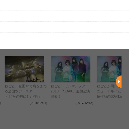
はまだ投稿されていません。
ビューを投稿してみませんか？
レビューを投稿する
、実際のライブとは異なる場合があります。
ねごと、全国16カ所をまわ
ねごと、ワンマンツアー
ねごとが同日リリー
る全国ツアースター
2018 「SOAK」追加公演
ニューアルバムとラ
ト！“その時にしか作れな
発表！
像作品の試聴動画を
い夜がある”
禁
)
(2018/02/11)
(2017/12/13)
(2017