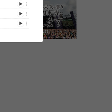
スする
ねごと、2017年2枚目のア
スピッツ主催『ロックロッ
西宮にロック
イブ映
ルバム完成！約1年ぶりの
クこんにちは！』出演者第
ってくる！ 
一挙解
全国ツアーも開催
1弾発表で岡崎体育、
『ゑびすロッ
OKAMOTO'S、ねごと、
THE BAWDI
/12/07)
(2017/10/23)
(2017/10/11)
Czecho No Republic
ルフ、ザ・た