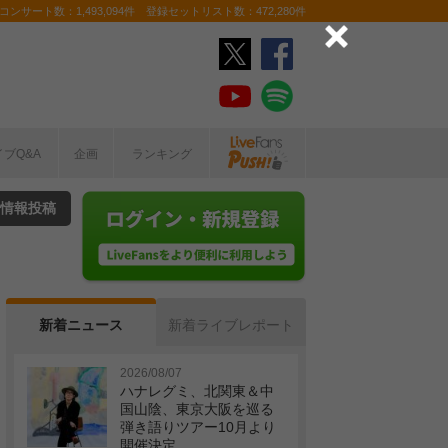
ンサート数：1,493,094件 登録セットリスト数：472,280件
イブQ&A
企画
ランキング
情報投稿
新着ニュース
新着ライブレポート
2026/08/07
ハナレグミ、北関東＆中
国山陰、東京大阪を巡る
弾き語りツアー10月より
開催決定