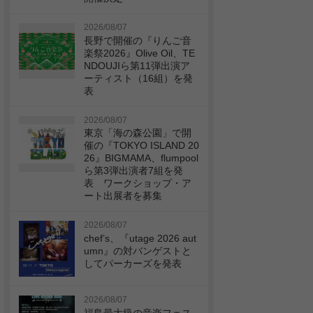
2026/08/07
長野で開催の『りんご音
楽祭2026』Olive Oil、TE
NDOUJIら第11弾出演ア
ーティスト（16組）を発
表
2026/08/07
東京「海の森公園」で開
催の『TOKYO ISLAND 20
26』BIGMAMA、flumpool
ら第3弾出演者7組を発
表 ワークショップ・ア
ート出展者を募集
2026/08/07
chef’s、『utage 2026 aut
umn』の対バンゲストと
してパーカーズを発表
2026/08/07