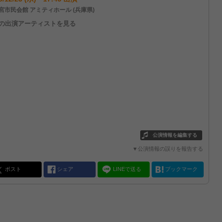
宮市民会館 アミティホール (兵庫県)
他の出演アーティストを見る
公演情報を編集する
▼公演情報の誤りを報告する
ポスト
シェア
LINEで送る
ブックマーク