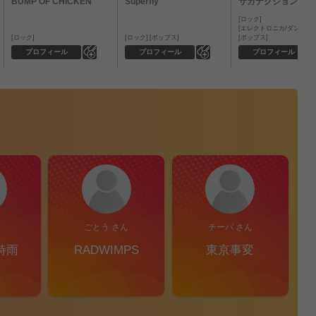
BUMP OF CHICKEN
Superfly
サカナクション
ロック
エレクトロニカ/ダンス
ロック
ロック
ポップス
ポップス
0
0
プロフィール
プロフィール
プロフィール
ごとう さん
チーバ さん
時雨
RADWIMPS
東京事変