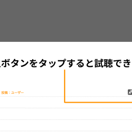
グッズの待ち時間：
観たレポを投稿する
ただいま受付中です
[---／---]