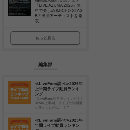
福島最大級の音楽フェス
『LIVE AZUMA 2026』無
料で楽しめるECHO STAG
Eの出演アーティストを発
表
もっと見る
編集部
≪LiveFans調べ≫2026年
上半期ライブ動員ランキ
ング！
【LiveFans独自ランキング】2
026年上半期、ライブの動員数
が多かったのは…！？
≪LiveFans調べ≫2025年
年間ライブ動員ランキン