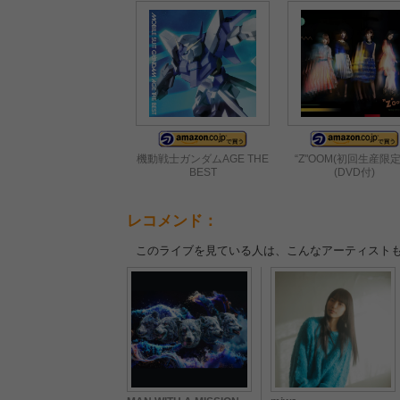
機動戦士ガンダムAGE THE
“Z"OOM(初回生産限定
BEST
(DVD付)
レコメンド：
このライブを見ている人は、こんなアーティスト