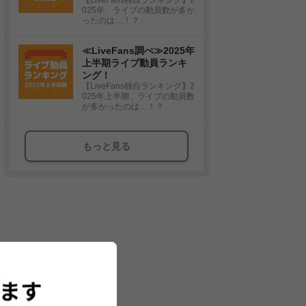
025年、ライブの動員数が多か
ったのは…！？
≪LiveFans調べ≫2025年
上半期ライブ動員ランキ
ング！
【LiveFans独自ランキング】2
025年上半期、ライブの動員数
が多かったのは…！？
もっと見る