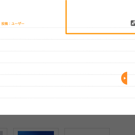
レビューを投稿する
、実際のライブとは異なる場合があります。
大阪ミナミのサーキ
『MINAMI WHEEL 2024』
大阪ミナミのサーキットフ
ェス『FM802 MINAM
をFM802 DJハタノユウス
ェス『FM802 MINAMI
WHEEL』第第三弾
ケが振り返るーーCLAN
WHEEL 2024』タイムテー
ーティスト発表、TH
QUEENやTRACK15、学生
ブル発表
(2024
)
(2024/11/01)
(2024/09/20)
BAWDIES、崎山蒼
と
オーディションで勝ち抜い
賛など
た幻想痛らがミナミに集結
【初日編】