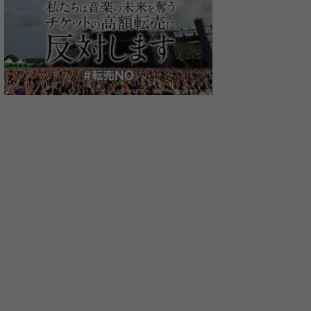
the ARROWS
RAM RIDER
i-dep