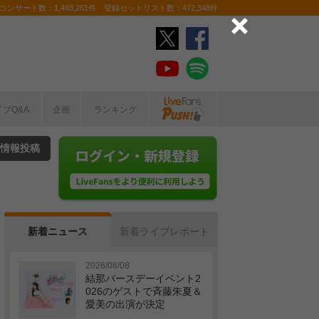
ンサート数：1,493,261件 登録セットリスト数：472,348件
イブQ&A
企画
ランキング
情報投稿
新着ニュース
新着ライブレポート
2026/08/08
結那バースデーイベント2
026のゲストで斉藤朱夏＆
愛美の出演が決定