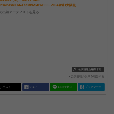
insaibashi FANJ at MINAMI WHEEL 2004会場 (大阪府)
他の出演アーティストを見る
公演情報を編集する
▼公演情報の誤りを報告する
ポスト
シェア
LINEで送る
ブックマーク