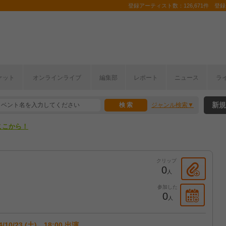
登録アーティスト数：126,671件 登録コ
ケット
オンラインライブ
編集部
レポート
ニュース
ラ
ここから！
新規
ジャンル検索
上半期編発表！
ここから！
上半期編発表！
クリップ
0
人
参加した
0
人
4/10/23 (土) 18:00 出演