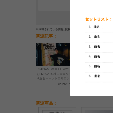
※掲載されている情報は投稿されたデータを集計したもので
関連記事：
『MINAMI WHEEL 2024』
『MINAMI WHEEL 2024』
をFM802 DJ樋口大喜が振
をFM802 DJ 田中麻希が振
り返るーーレトロリロン、
り返るーーカネヨリマサ
ブランデー戦記、Chevon
ル、Re:name、muque、
(2024/11/21)
(2024/11/02
らから感じた生ライブの魅
bokula.らのライブで802
力【最終日編】
のストーリーを実感【2日
目編】
関連商品：