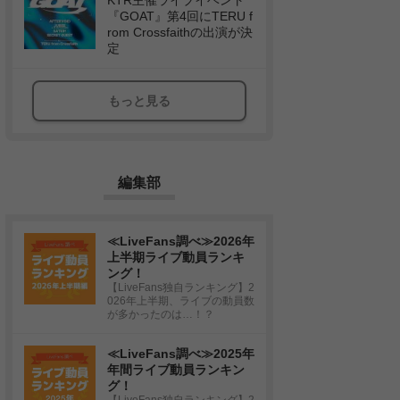
KTR主催ライブイベント
『GOAT』第4回にTERU f
rom Crossfaithの出演が決
定
もっと見る
編集部
≪LiveFans調べ≫2026年
上半期ライブ動員ランキ
ング！
【LiveFans独自ランキング】2
026年上半期、ライブの動員数
が多かったのは…！？
≪LiveFans調べ≫2025年
年間ライブ動員ランキン
グ！
【LiveFans独自ランキング】2