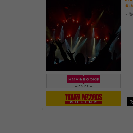
＠sh
» 