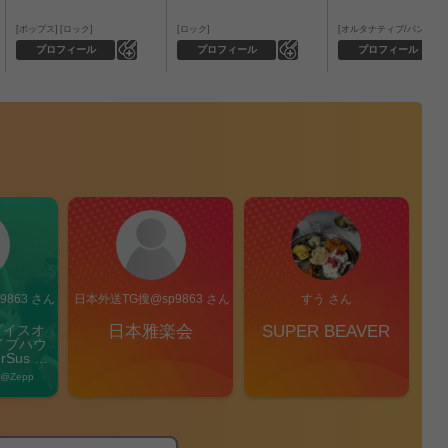
ポップス
ロック
ロック
オルタナティブ/パンク
0
0
プロフィール
プロフィール
プロフィール
863 さん
日本外送TG搜@sp9863 さん
すう さん
ダイスオ
日本雅楽会
SUPER BEAVER
凛
イブハウ
Sus 
Pi
l」
 @Zepp 
2