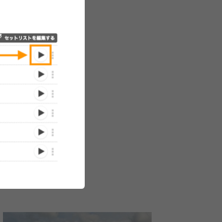
ットフ
大阪ミナミのサーキットフ
『MINAMI WHEEL』アジ
25年目の『FM8
I
ェス『FM802 MINAMI
アからの来日アーティスト
WHEEL 202
出演ア
WHEEL』日割りを一挙公
の出演決定、台湾のゲシュ
間で約450組
E
開
タルト乙女、韓国のコト
ィストが大阪
/09/12)
(2024/09/02)
(2024/08/19)
志、礼
バ、タイのベル・ワリッサ
結
ラーら6組