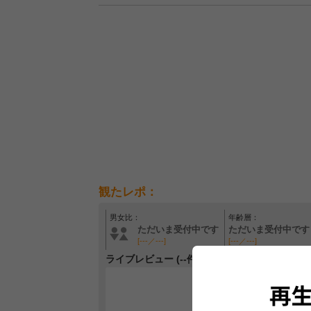
観たレポ：
男女比：
年齢層：
ただいま受付中です
ただいま受付中です
[---／---]
[---／---]
ライブレビュー (--件)
レビュー
最初のレ