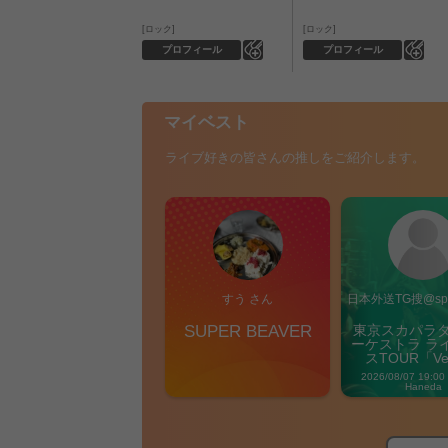
ロック
ロック
0
0
プロフィール
プロフィール
マイベスト
ライブ好きの皆さんの推しをご紹介します。
すう さん
日本外送TG搜@sp9
SUPER BEAVER
東京スカパラ
ーケストラ ラ
スTOUR「Ver
Carniva
2026/08/07 19:00
Haneda