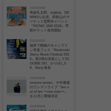
2026/08/08
奇妙礼太郎、kojikoji、DE
NIMSら出演、和歌山のマ
ーケット型野外イベント
『PICNIC JAM 2026』早
割チケット発売開始
2026/08/08
福井で開催のキャンプイ
ン音楽フェス『Rockroshi
Starry Music Festival 202
6』第3弾出演者としてSC
OOBIE DO、かりゆし5
8、Reiを発表
2026/08/08
omeme tenten、今年最後
のワンマンライブ『ten o
ut of ten 〜one man〜』
を11月に開催決定
2026/08/08