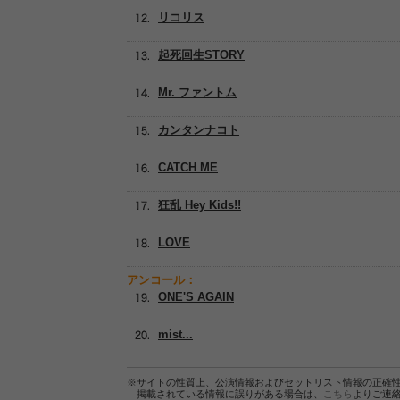
リコリス
起死回生STORY
Mr. ファントム
カンタンナコト
CATCH ME
狂乱 Hey Kids!!
LOVE
アンコール：
ONE'S AGAIN
mist...
※サイトの性質上、公演情報およびセットリスト情報の正確
掲載されている情報に誤りがある場合は、
こちら
よりご連