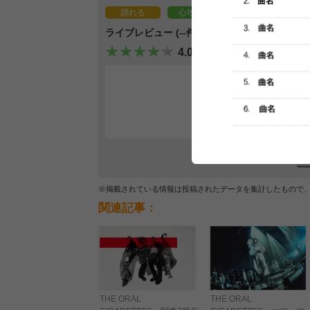
踊れる
心地よい
ライブレビュー (--件)
4.0
レビュー
最初のレ
※掲載されている情報は投稿されたデータを集計したもので
関連記事：
THE ORAL
THE ORAL