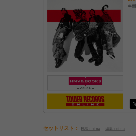
＠福岡
セットリスト：
投稿：ni-na
編集：ni-na