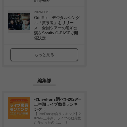
組を発表
2026/08/05
OddRe:、デジタルシング
ル「黄泉還」をリリー
ス 全国ツアーの追加公
演をSpotify O-EASTで開
催決定
もっと見る
編集部
≪LiveFans調べ≫2026年
上半期ライブ動員ランキ
ング！
【LiveFans独自ランキング】2
026年上半期、ライブの動員数
が多かったのは…！？