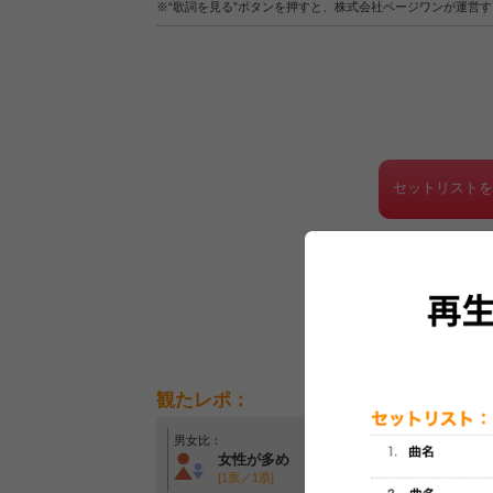
※“歌詞を見る”ボタンを押すと、株式会社ページワンが運営
セットリスト
観たレポ：
男女比：
年齢層：
女性が多め
20代～30代中心
[1票／1票]
[1票／1票]