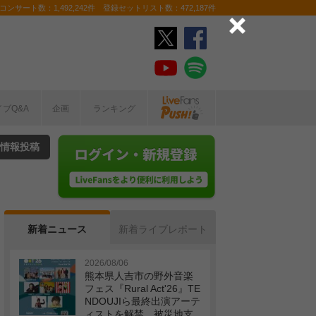
ンサート数：1,492,242件 登録セットリスト数：472,187件
イブQ&A
企画
ランキング
情報投稿
新着ニュース
新着ライブレポート
2026/08/06
熊本県人吉市の野外音楽
フェス『Rural Act'26』TE
NDOUJIら最終出演アーテ
ィストを解禁 被災地支