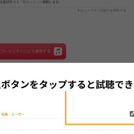
する歌詞サイト「
歌ネット
」へ移動します。
▼セットリストの誤りを報告する
をプレイリストにして保存する
グッズの待ち時間：
観たレポを投稿する
10分～30分
[1票／1票]