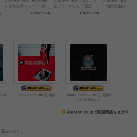
CIGARETTES、東北6箇所
CIGARETTES、10月にぴ
CIGARETTES、T
をまわる対バンツアー開催
あアリーナにてFC限定ラ
『地獄先生ぬ〜べ〜
決定 Enfants、
イブ開催決定
主題歌「ERASE」
)
(2026/03/13)
(2026/02/24)
(2025
SPARK!!SOUND!!SHOW!!
リース決定&2026
が出演
ールツアー開催も発
ORAL
Kisses and Kills 初回盤
Before It's Too Late 初回盤B
(2CD+Blu-ray)
Amazon.co.jpで関連商品をさがす
も見ています。