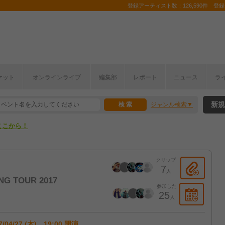
登録アーティスト数：126,590件 登録コ
ケット
オンラインライブ
編集部
レポート
ニュース
ラ
ここから！
新規
ジャンル検索
上半期編発表！
ここから！
上半期編発表！
クリップ
7
人
G TOUR 2017
参加した
25
人
7/04/27 (木) 19:00 開演