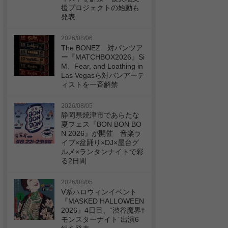
援プロジェクトの始動も
発表
2026/08/06
The BONEZ 対バンツア
ー『MATCHBOX2026』Si
M、Fear, and Loathing in
Las Vegasら対バンアーテ
ィストを一斉解禁
2026/08/05
静岡県焼津市であらたな
夏フェス『BON BON BO
N 2026』が開催 音楽ラ
イブ×盆踊り×DJ×屋台グ
ルメ×ランタンナイトで彩
る2日間
2026/08/05
V系ハロウィンイベント
『MASKED HALLOWEEN
2026』4日目、“渋谷魔界†
モンスターナイト”出演6