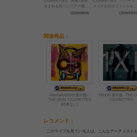
CIGARETTES、関東7箇所
CIGARETTES、ツアーフ
をまわる対バンツアー開催
ァイナルのオフィシャルレ
決定
ポートが到着 成熟の向こ
(2026/08/04)
(2026/03/31
う側で新たな衝動に身を任
せる現在のオーラルを綴る
関連商品：
AlterGeist0000(通常盤) -
FIXION 通常盤 - THE 
THE ORAL CIGARETTES
CIGARETTES
(特典なし)
レコメンド：
このライブを見ている人は、こんなアーティスト