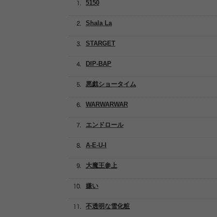
5150
Shala La
STARGET
DIP-BAP
悪戯ショータイム
WARWARWAR
エンドロール
A-E-U-I
大魔王参上
嫌い
不透明な雪化粧