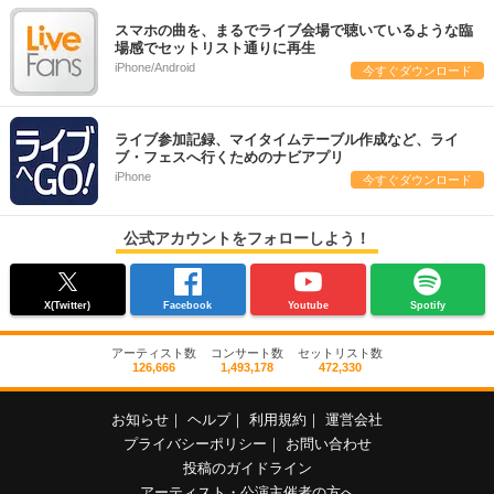
スマホの曲を、まるでライブ会場で聴いているような臨
場感でセットリスト通りに再生
iPhone/Android
今すぐダウンロード
ライブ参加記録、マイタイムテーブル作成など、ライ
ブ・フェスへ行くためのナビアプリ
iPhone
今すぐダウンロード
公式アカウントをフォローしよう！
X(Twitter)
Facebook
Youtube
Spotify
アーティスト数
コンサート数
セットリスト数
126,666
1,493,178
472,330
お知らせ
｜
ヘルプ
｜
利用規約
｜
運営会社
プライバシーポリシー
｜
お問い合わせ
投稿のガイドライン
アーティスト・公演主催者の方へ