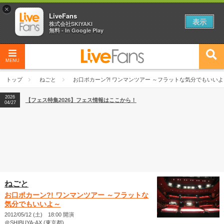
×
LiveFans
表示
株式会社SKIYAKI
無料 - In Google Play
MENU
2026
【フェス特集2026】フェス情報はここから！
04/27
トップ
ねごと
お口ポカーン?! ワンマンツアー ～フラットな気分でもいいよ
2026
【ライブ動員ランキング】2026年上半期編発表！
07/28
2026
【フェス特集2026】フェス情報はここから！
04/27
2026
【ライブ動員ランキング】2026年上半期編発表！
07/28
ねごと
お口ポカーン?! ワンマンツアー ～フラットな
気分でもいいよ～
2012/05/12 (土) 18:00 開演
＠SHIBUYA-AX (東京都)