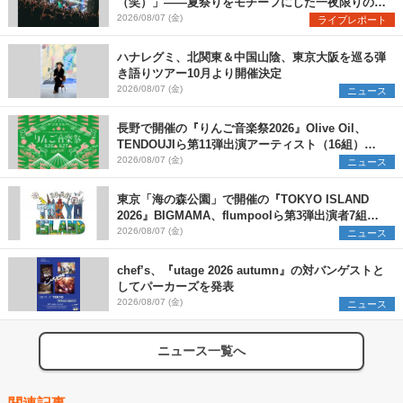
（笑）」――夏祭りをモチーフにした一夜限りのス
ペシャルライブ『色祭』レポート
2026/08/07 (金)
ライブレポート
ハナレグミ、北関東＆中国山陰、東京大阪を巡る弾
き語りツアー10月より開催決定
2026/08/07 (金)
ニュース
長野で開催の『りんご音楽祭2026』Olive Oil、
TENDOUJIら第11弾出演アーティスト（16組）を
発表
2026/08/07 (金)
ニュース
東京「海の森公園」で開催の『TOKYO ISLAND
2026』BIGMAMA、flumpoolら第3弾出演者7組を
発表 ワークショップ・アート出展者を募集
2026/08/07 (金)
ニュース
chef’s、『utage 2026 autumn』の対バンゲストと
してパーカーズを発表
2026/08/07 (金)
ニュース
ニュース一覧へ
関連記事