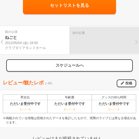
セットリストを見る
前の公演
次の公演
ねごと
2012/05/04 (金) 18:00
クラブダイアモンドホール
スケジュールへ
レビュー/観たレポ
投稿
(--件)
男女比
年齢層
グッズの待ち時間
ただいま受付中です
ただいま受付中です
ただいま受付中です
[---／---]
[---／---]
[---／---]
※掲載されている情報は投稿されたデータを集計したもので、実際のライブとは異なる場合があ
ります。
レビューはまだ投稿されていません。