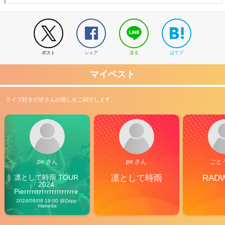
ポスト
シェア
送る
はてブ
マイベスト
ライブ好きの皆さんの推しをご紹介します。
pe さん
pe さん
ごと
凛として時雨 TOUR 
凛として時雨
RAD
2024 
Pierrrrrrrrrrrrrrrrrrrre 
Vibes
2024/08/09 19:00 @Zepp 
Haneda