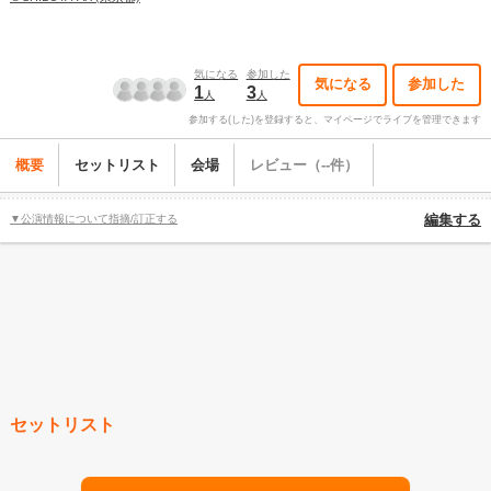
気になる
参加した
気になる
参加した
1
3
人
人
参加する(した)を登録すると、マイページでライブを管理できます
概要
セットリスト
会場
レビュー（--件）
▼公演情報について指摘/訂正する
編集する
セットリスト