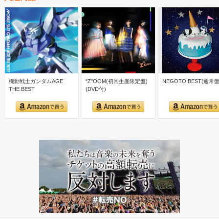
機動戦士ガンダムAGE
“Z"OOM(初回生産限定盤)
NEGOTO BEST(通常盤
THE BEST
(DVD付)