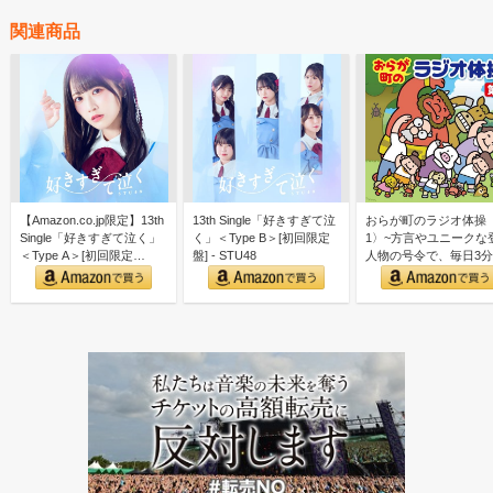
関連商品
【Amazon.co.jp限定】13th
13th Single「好きすぎて泣
おらが町のラジオ体操
Single「好きすぎて泣く」
く」＜Type B＞[初回限定
1〉~方言やユニークな
＜Type A＞[初回限定…
盤] - STU48
人物の号令で、毎日3
しく全身運動