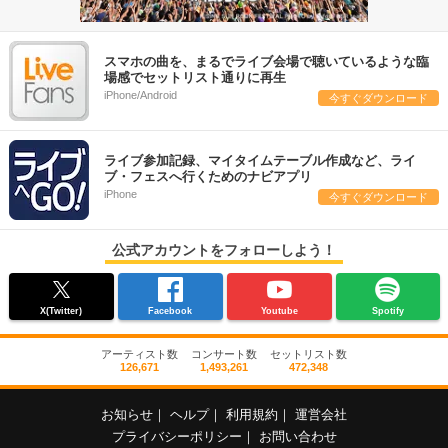
スマホの曲を、まるでライブ会場で聴いているような臨
場感でセットリスト通りに再生
iPhone/Android
今すぐダウンロード
ライブ参加記録、マイタイムテーブル作成など、ライ
ブ・フェスへ行くためのナビアプリ
iPhone
今すぐダウンロード
公式アカウントをフォローしよう！
X(Twitter)
Facebook
Youtube
Spotify
アーティスト数
コンサート数
セットリスト数
126,671
1,493,261
472,348
お知らせ
｜
ヘルプ
｜
利用規約
｜
運営会社
プライバシーポリシー
｜
お問い合わせ