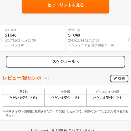
セットリストを見る
前の公演
次の公演
STU48
STU48
2017/11/11 (土) 13:30
2017/11/24 (金) 17:30
ジーベックホール
シンフォニア岩国 多目的ホール
スケジュールへ
レビュー/観たレポ
投稿
(--件)
男女比
年齢層
グッズの待ち時間
ただいま受付中です
ただいま受付中です
ただいま受付中です
[---／---]
[---／---]
[---／---]
※掲載されている情報は投稿されたデータを集計したもので、実際のライブとは異なる場合があ
ります。
レビューはまだ投稿されていません。