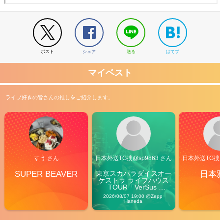
ポスト
シェア
送る
はてブ
マイベスト
ライブ好きの皆さんの推しをご紹介します。
すう さん
日本外送TG搜@sp9863 さん
日本外送TG搜@
SUPER BEAVER
東京スカパラダイスオー
日本
ケストラ ライブハウス
TOUR「VerSus 
Carnival」
2026/08/07 19:00 @Zepp 
Haneda