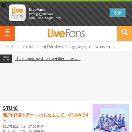
×
LiveFans
表示
株式会社SKIYAKI
無料 - In Google Play
MENU
2026
【フェス特集2026】フェス情報はここから！
04/27
トップ
STU48
瀬戸内7県ツアー ～はじめまして、STU48です～
2026
【ライブ動員ランキング】2026年上半期編発表！
07/28
2026
【フェス特集2026】フェス情報はここから！
04/27
2026
【ライブ動員ランキング】2026年上半期編発表！
07/28
STU48
瀬戸内7県ツアー ～はじめまして、STU48です
～
2017/11/11 (土) 17:30 開演
＠ジーベックホール (兵庫県)