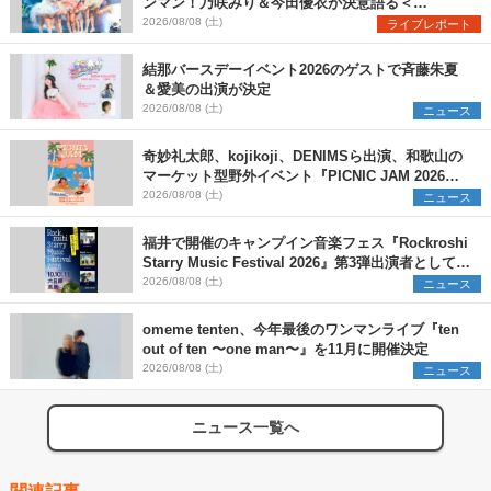
ンマン！乃咲みり＆今田優衣が決意語る＜
Onephony新体制1st Oneman Live はじまりの夏
2026/08/08 (土)
ライブレポート
＞
結那バースデーイベント2026のゲストで斉藤朱夏
＆愛美の出演が決定
2026/08/08 (土)
ニュース
奇妙礼太郎、kojikoji、DENIMSら出演、和歌山の
マーケット型野外イベント『PICNIC JAM 2026』
早割チケット発売開始
2026/08/08 (土)
ニュース
福井で開催のキャンプイン音楽フェス『Rockroshi
Starry Music Festival 2026』第3弾出演者として
SCOOBIE DO、かりゆし58、Reiを発表
2026/08/08 (土)
ニュース
omeme tenten、今年最後のワンマンライブ『ten
out of ten 〜one man〜』を11月に開催決定
2026/08/08 (土)
ニュース
ニュース一覧へ
関連記事