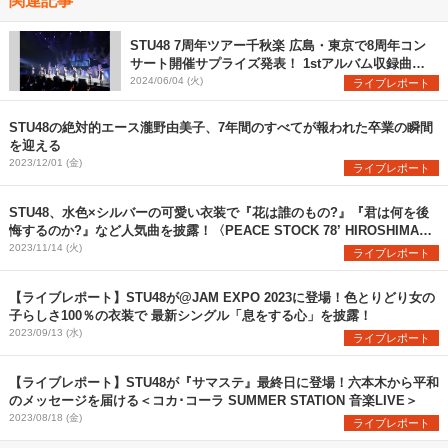
STU48 7周年ツアー千秋楽 広島・東京で8周年コン
サート開催サプライズ発表！ 1stアルバム収録曲
「月と僕と新しい自分」初披露
2024/06/04 (火)
ライブレポート
STU48の絶対的エース瀧野由美子、7年間のすべてが報われた卒業の瞬間
を迎える
2023/12/01 (金)
ライブレポート
STU48、水色×シルバーの可愛い衣装で『花は誰のもの?』『君は何を後
悔するのか?』など人気曲を披露！〈PEACE STOCK 78’ HIROSHIMA
2023〉
2023/11/14 (火)
ライブレポート
【ライブレポート】STU48が@JAM EXPO 2023に登場！色とりどり女の
子らしさ100％の衣装で 最新シングル「息をする心」を披露！
2023/09/13 (水)
ライブレポート
【ライブレポート】STU48が『サマステ』最終日に登場！六本木から平和
のメッセージを届ける＜コカ･コーラ SUMMER STATION 音楽LIVE＞
2023/08/18 (金)
ライブレポート