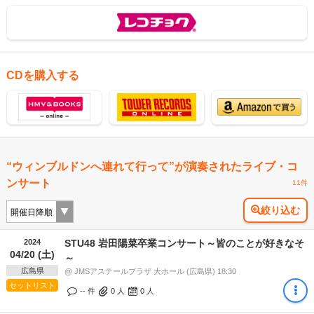
CDを購入する
“ウィンブルドンへ連れて行って”が演奏されたライブ・コ
ンサート
11件
絞り込む
2024
STU48 岩田陽菜卒業コンサート～皆のことが好きなそ
04/20 (土)
～
広島県
@ JMSアステールプラザ 大ホール (広島県) 18:30
セットリスト
-- 件
0
人
0
人