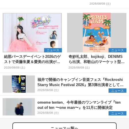
＞
2026/08/08 (土)
ニュース
ニュース
結那バースデーイベント2026のゲ
奇妙礼太郎、kojikoji、DENIMS
ストで斉藤朱夏＆愛美の出演が決
ら出演、和歌山のマーケット型野
定
外イベント『PICNIC JAM
2026/08/08 (土)
2026/08/08 (土)
2026』早割チケット発売開始
福井で開催のキャンプイン音楽フェス『Rockroshi
Starry Music Festival 2026』第3弾出演者として
SCOOBIE DO、かりゆし58、Reiを発表
2026/08/08 (土)
ニュース
omeme tenten、今年最後のワンマンライブ『ten
out of ten 〜one man〜』を11月に開催決定
2026/08/08 (土)
ニュース
ニュース一覧へ