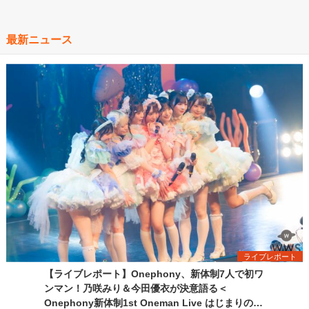
最新ニュース
ライブレポート
【ライブレポート】Onephony、新体制7人で初ワ
ンマン！乃咲みり＆今田優衣が決意語る＜
Onephony新体制1st Oneman Live はじまりの夏