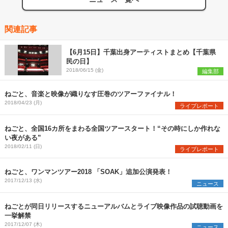
関連記事
【6月15日】千葉出身アーティストまとめ【千葉県
民の日】
2018/06/15 (金)
編集部
ねごと、音楽と映像が織りなす圧巻のツアーファイナル！
2018/04/23 (月)
ライブレポート
ねごと、全国16カ所をまわる全国ツアースタート！“その時にしか作れな
い夜がある”
2018/02/11 (日)
ライブレポート
ねごと、ワンマンツアー2018 「SOAK」追加公演発表！
2017/12/13 (水)
ニュース
ねごとが同日リリースするニューアルバムとライブ映像作品の試聴動画を
一挙解禁
2017/12/07 (木)
ニュース