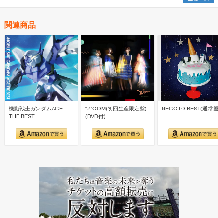
関連商品
機動戦士ガンダムAGE
“Z"OOM(初回生産限定盤)
NEGOTO BEST(通常盤
THE BEST
(DVD付)