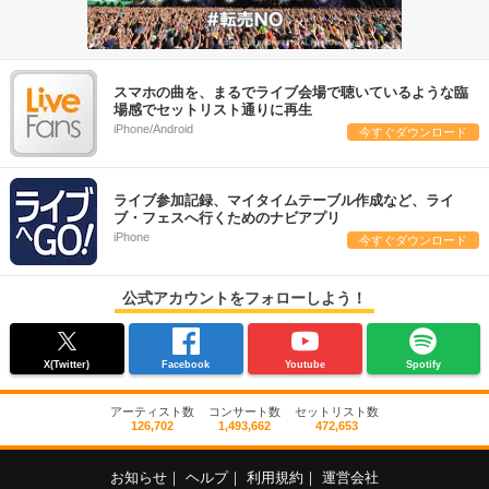
スマホの曲を、まるでライブ会場で聴いているような臨
場感でセットリスト通りに再生
iPhone/Android
今すぐダウンロード
ライブ参加記録、マイタイムテーブル作成など、ライ
ブ・フェスへ行くためのナビアプリ
iPhone
今すぐダウンロード
公式アカウントをフォローしよう！
X(Twitter)
Facebook
Youtube
Spotify
アーティスト数
コンサート数
セットリスト数
126,702
1,493,662
472,653
お知らせ
｜
ヘルプ
｜
利用規約
｜
運営会社