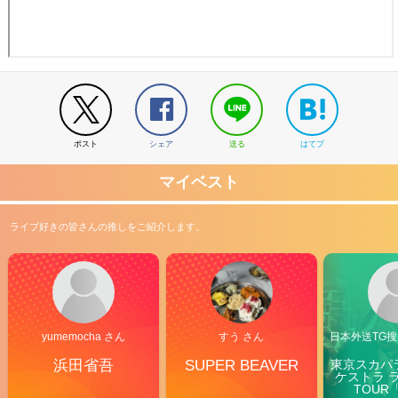
ポスト
シェア
送る
はてブ
マイベスト
ライブ好きの皆さんの推しをご紹介します。
yumemocha さん
すう さん
日本外送TG搜@
浜田省吾
SUPER BEAVER
東京スカパ
ケストラ 
TOUR「V