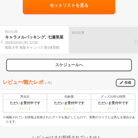
セットリストを見る
前の公演
次の公演
キャラメルパッキング, 七瀬美菜
2016/10/10 (月) 12:30
鳥取大学 鳥取キャンパス 第1体育館
スケジュールへ
レビュー/観たレポ
投稿
(--件)
男女比
年齢層
グッズの待ち時間
ただいま受付中です
ただいま受付中です
ただいま受付中です
[---／---]
[---／---]
[---／---]
※掲載されている情報は投稿されたデータを集計したもので、実際のライブとは異なる場合があ
ります。
レビューはまだ投稿されていません。