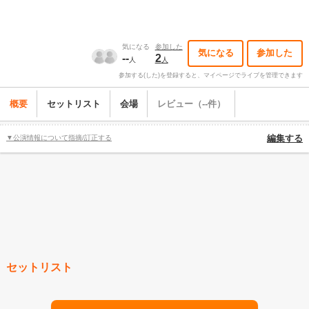
気になる
参加した
気になる
参加した
--
2
人
人
参加する(した)を登録すると、マイページでライブを管理できます
概要
セットリスト
会場
レビュー（--件）
▼公演情報について指摘/訂正する
編集する
セットリスト