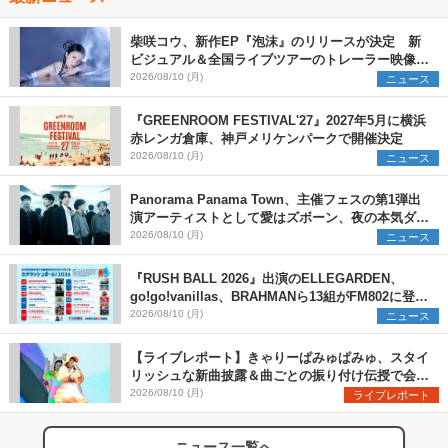
柴咲コウ、新作EP『泡沫』のリリースが決定 新
ビジュアル＆全国ライブツアーのトレーラー映像が
一部解禁【コメントあり】
2026/08/10 (月)
ニュース
『GREENROOM FESTIVAL'27』2027年5月に横浜
赤レンガ倉庫、神戸メリケンパークで開催決定
2026/08/10 (月)
ニュース
Panorama Panama Town、主催フェスの第1弾出
演アーティストとして愛はズボーン、夜の本気ダン
スらを発表 「plus∈you」のMVも公開に
2026/08/10 (月)
ニュース
『RUSH BALL 2026』出演のELLEGARDEN、
go!go!vanillas、BRAHMANら13組がFM802に登
場、他出演アーティストの“渾身の1曲”をセレクト
2026/08/10 (月)
ニュース
【ライブレポート】きゃりーぱみゅぱみゅ、スタイ
リッシュな新曲披露＆曲ごとの振り付け伝授で会場
を盛り上げまくる！＜LuckyFes’26＞
2026/08/10 (月)
ライブレポート
ニュース一覧へ