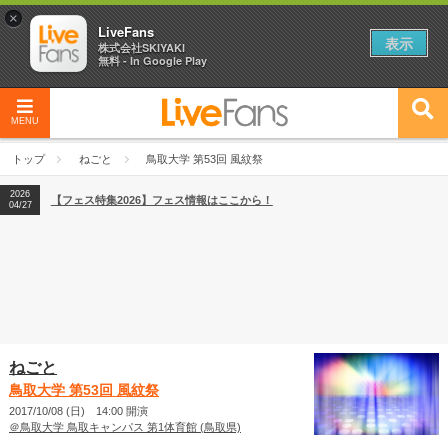
×
LiveFans
表示
株式会社SKIYAKI
無料 - In Google Play
MENU
2026
【フェス特集2026】フェス情報はここから！
04/27
トップ
ねごと
鳥取大学 第53回 風紋祭
2026
【ライブ動員ランキング】2026年上半期編発表！
07/28
2026
【フェス特集2026】フェス情報はここから！
04/27
2026
【ライブ動員ランキング】2026年上半期編発表！
07/28
ねごと
鳥取大学 第53回 風紋祭
2017/10/08 (日) 14:00 開演
＠鳥取大学 鳥取キャンパス 第1体育館 (鳥取県)