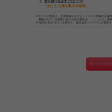
空も飛べるはず [スピッツ]
（ねごと,土屋太鳳,矢本悠馬）
※サイトの性質上、公演情報およびセットリスト情報の正確
掲載されている情報に誤りがある場合は、
こちら
よりご連
※“歌詞を見る”ボタンを押すと、株式会社ページワンが運営
セットリスト