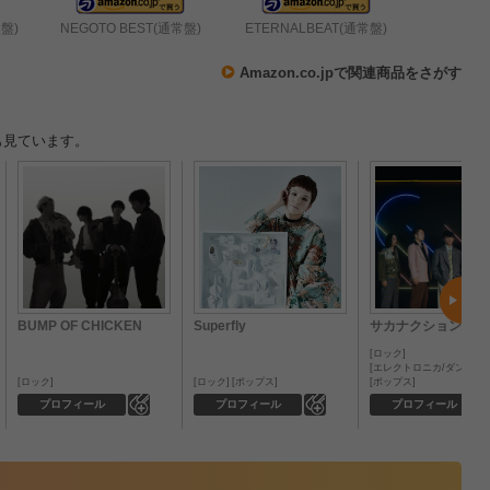
盤)
NEGOTO BEST(通常盤)
ETERNALBEAT(通常盤)
Amazon.co.jpで関連商品をさがす
も見ています。
BUMP OF CHICKEN
Superfly
サカナクション
ロック
エレクトロニカ/ダンス
ロック
ロック
ポップス
ポップス
0
0
プロフィール
プロフィール
プロフィール