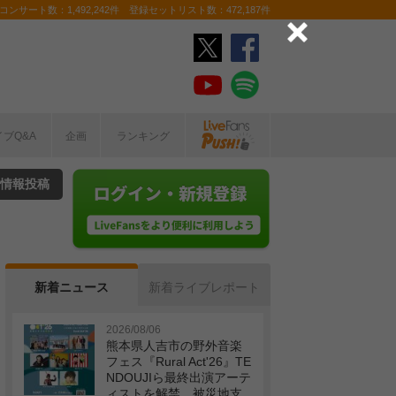
ンサート数：1,492,242件 登録セットリスト数：472,187件
イブQ&A
企画
ランキング
情報投稿
新着ニュース
新着ライブレポート
2026/08/06
熊本県人吉市の野外音楽
フェス『Rural Act'26』TE
NDOUJIら最終出演アーテ
ィストを解禁 被災地支