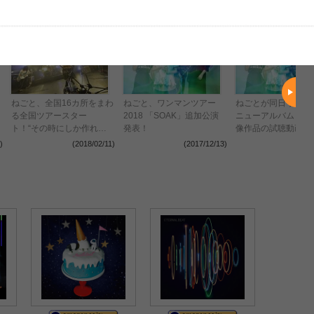
ねごと、全国16カ所をまわ
ねごと、ワンマンツアー
ねごとが同日リリー
る全国ツアースター
2018 「SOAK」追加公演
ニューアルバムとラ
ト！“その時にしか作れな
発表！
像作品の試聴動画を
い夜がある”
禁
)
(2018/02/11)
(2017/12/13)
(2017