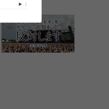
スする
ねごと、2017年2枚目のア
スピッツ主催『ロックロッ
ねごと、台湾
イブ映
ルバム完成！約1年ぶりの
クこんにちは！』出演者第
アルバムリリ
一挙解
全国ツアーも開催
1弾発表で岡崎体育、
OKAMOTO'S、ねごと、
/12/07)
(2017/10/23)
(2017/10/11)
Czecho No Republic