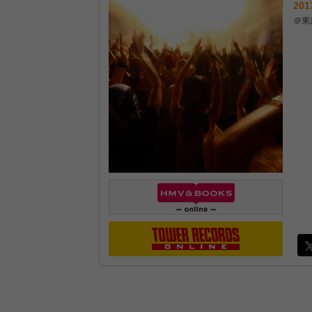
201
＠東