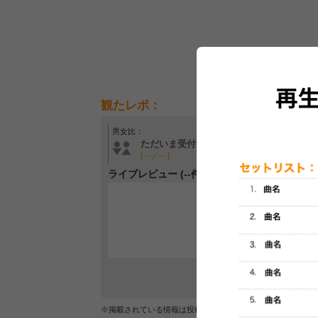
観たレポ：
男女比：
年齢層：
ただいま受付中です
ただいま受付中です
[---／---]
[---／---]
ライブレビュー (--件)
レビュー
最初のレ
※掲載されている情報は投稿されたデータを集計したもので