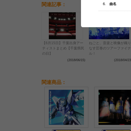
関連記事：
【6月15日】千葉出身アー
ねごと、音楽と映像が織り
ティストまとめ【千葉県民
なす圧巻のツアーファイナ
の日】
ル！
(2018/06/15)
(2018/04/23
関連商品：