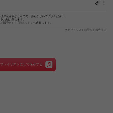
性は保証されませんので、あらかじめご了承ください。
絡をお願い致します。
する歌詞サイト「
歌ネット
」へ移動します。
▼セットリストの誤りを報告する
をプレイリストにして保存する