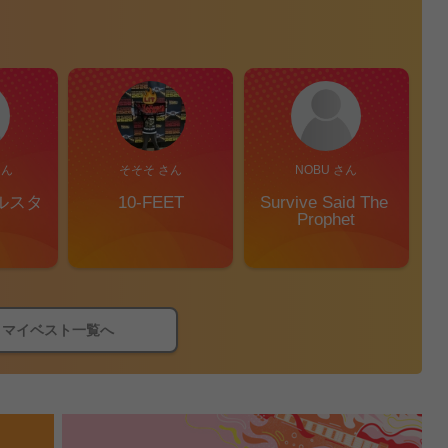
さん
そそそ さん
NOBU さん
ルスタ
10-FEET
Survive Said The 
Prophet
マイベスト一覧へ