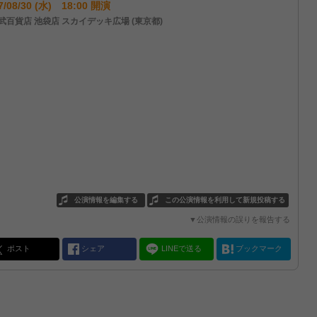
7/08/30 (水) 18:00 開演
武百貨店 池袋店 スカイデッキ広場 (東京都)
公演情報を編集する
この公演情報を利用して新規投稿する
▼公演情報の誤りを報告する
ポスト
シェア
LINEで送る
ブックマーク