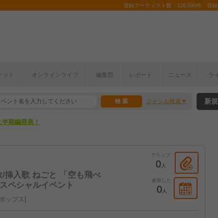
登録アーティスト数：126,590件 登録コ
ここから！
ケット
オンラインライブ
編集部
レポート
ニュース
ラ
上半期編発表！
新規
ジャンル検索
ここから！
上半期編発表！
クリップ
0
人
/挿入歌 ねごと 「空も飛べ
参加した
記念 スペシャルイベント
0
人
ポップス