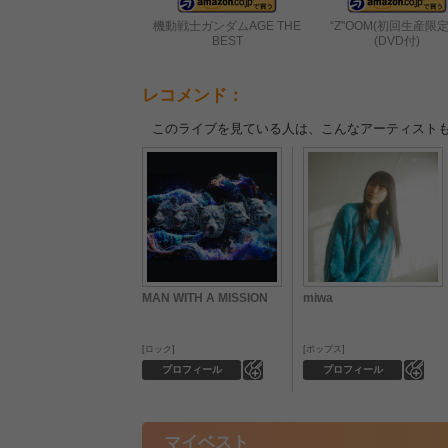
機動戦士ガンダムAGE THE
“Z"OOM(初回生産限定
BEST
(DVD付)
レコメンド：
このライブを見ている人は、こんなアーティスト
MAN WITH A MISSION
miwa
ロック
ポップス
0
0
プロフィール
プロフィール
マイベスト