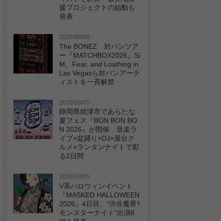
援プロジェクトの始動も
発表
2026/08/06
The BONEZ 対バンツア
ー『MATCHBOX2026』Si
M、Fear, and Loathing in
Las Vegasら対バンアーテ
ィストを一斉解禁
2026/08/05
静岡県焼津市であらたな
夏フェス『BON BON BO
N 2026』が開催 音楽ラ
イブ×盆踊り×DJ×屋台グ
ルメ×ランタンナイトで彩
る2日間
2026/08/05
V系ハロウィンイベント
『MASKED HALLOWEEN
2026』4日目、“渋谷魔界†
モンスターナイト”出演6