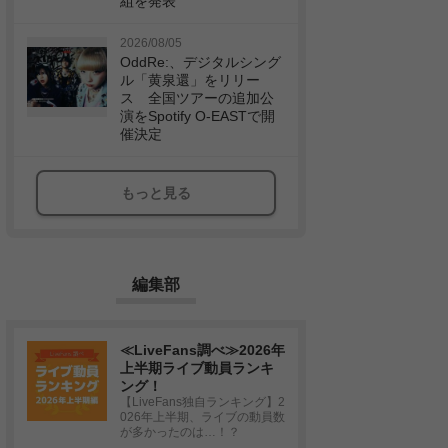
組を発表
2026/08/05
OddRe:、デジタルシング
ル「黄泉還」をリリー
ス 全国ツアーの追加公
演をSpotify O-EASTで開
催決定
もっと見る
編集部
≪LiveFans調べ≫2026年
上半期ライブ動員ランキ
ング！
【LiveFans独自ランキング】2
026年上半期、ライブの動員数
が多かったのは…！？