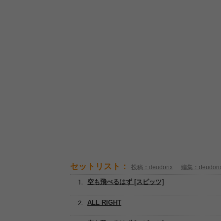
セットリスト：
投稿：deudorix
編集：deudori
空も飛べるはず [スピッツ]
ALL RIGHT