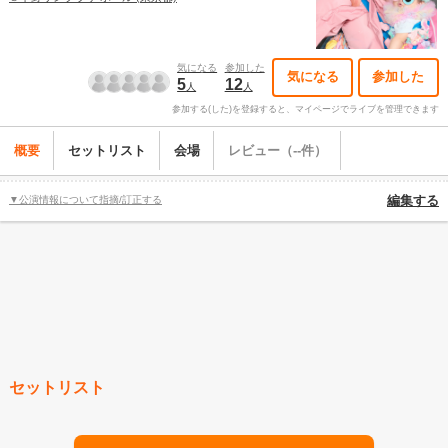
気になる
参加した
気になる
参加した
5
12
人
人
参加する(した)を登録すると、マイページでライブを管理できます
概要
セットリスト
会場
レビュー（--件）
▼公演情報について指摘/訂正する
編集する
セットリスト