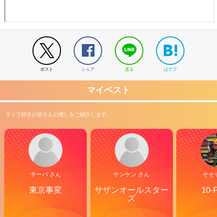
ポスト
シェア
送る
はてブ
マイベスト
ライブ好きの皆さんの推しをご紹介します。
チーバ さん
ケンケン さん
そそ
東京事変
サザンオールスター
10-
ズ