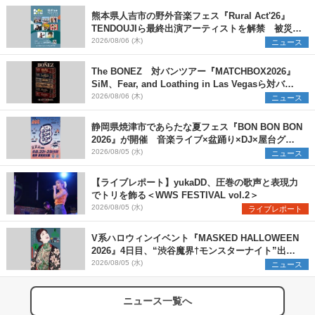
熊本県人吉市の野外音楽フェス『Rural Act'26』
TENDOUJIら最終出演アーティストを解禁 被災地
支援プロジェクトの始動も発表
2026/08/06 (木)
ニュース
The BONEZ 対バンツアー『MATCHBOX2026』
SiM、Fear, and Loathing in Las Vegasら対バン
アーティストを一斉解禁
2026/08/06 (木)
ニュース
静岡県焼津市であらたな夏フェス『BON BON BON
2026』が開催 音楽ライブ×盆踊り×DJ×屋台グル
メ×ランタンナイトで彩る2日間
2026/08/05 (水)
ニュース
【ライブレポート】yukaDD、圧巻の歌声と表現力
でトリを飾る＜WWS FESTIVAL vol.2＞
2026/08/05 (水)
ライブレポート
V系ハロウィンイベント『MASKED HALLOWEEN
2026』4日目、“渋谷魔界†モンスターナイト”出演6
組を発表
2026/08/05 (水)
ニュース
ニュース一覧へ