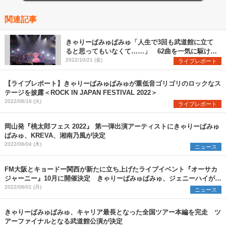
関連記事
きゃりーぱみゅぱみゅ「人生で3回も武道館に立て
ると思ってもいなくて……」 62曲を一気に駆け抜
けたツアーファイナルをレポート
2022/10/21 (金)
ライブレポート
【ライブレポート】きゃりーぱみゅぱみゅが重低音ゴリゴリのロックなス
テージを披露＜ROCK IN JAPAN FESTIVAL 2022＞
2022/08/16 (火)
ライブレポート
岡山発『桃太郎フェス 2022』 第一弾出演アーティストにきゃりーぱみゅ
ぱみゅ、KREVA、湘南乃風が決定
2022/08/04 (木)
ニュース
FM大阪とキョードー関西が新たに立ち上げたライブイベント『オーサカ
ジャーニー』10月に開催決定 きゃりーぱみゅぱみゅ、ジェニーハイが出
演
2022/08/01 (月)
ニュース
きゃりーぱみゅぱみゅ、キャリア最長となった全国ツアー本編を完走 ツ
アーファイナルとなる武道館公演が決定