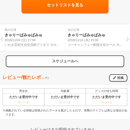
セットリストを見る
前の公演
次の公演
きゃりーぱみゅぱみゅ
きゃりーぱみゅぱみゅ
2018/11/04 (日) 17:00
2018/11/14 (水) 19:00
いわき芸術文化交流館アリオス 大ホー
コーチャンフォー釧路文化ホール 大ホ
ル
ール
スケジュールへ
レビュー/観たレポ
投稿
(--件)
男女比
年齢層
グッズの待ち時間
ただいま受付中です
ただいま受付中です
ただいま受付中です
[---／---]
[---／---]
[---／---]
※掲載されている情報は投稿されたデータを集計したもので、実際のライブとは異なる場合があ
ります。
レビューはまだ投稿されていません。