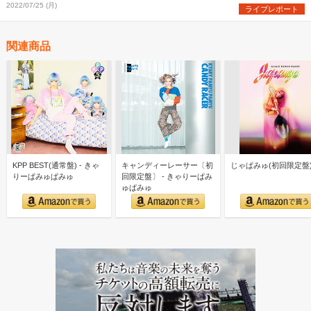
2022/07/25 (月)
ライブレポート
関連商品
KPP BEST(通常盤) - きゃ
キャンディーレーサー〔初
じゃぱみゅ(初回限定盤
りーぱみゅぱみゅ
回限定盤〕 - きゃりーぱみ
ゅぱみゅ