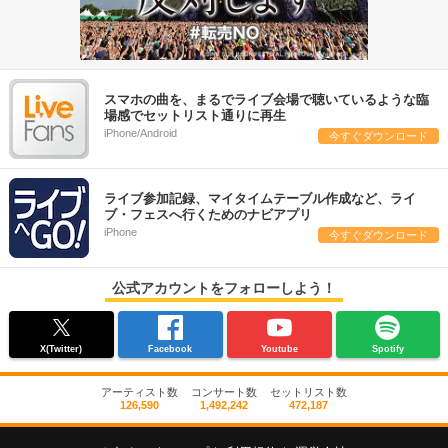
スマホの曲を、まるでライブ会場で聴いているような臨
場感でセットリスト通りに再生
iPhone/Android
今すぐダウンロード
ライブ参加記録、マイタイムテーブル作成など、ライ
ブ・フェスへ行くためのナビアプリ
iPhone
今すぐダウンロード
公式アカウントをフォローしよう！
X(Twitter)
Facebook
Youtube
Spotify
アーティスト数
コンサート数
セットリスト数
126,590
1,492,242
472,187