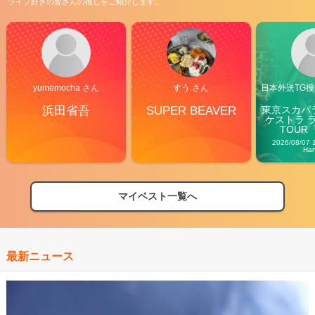
ライブ好きの皆さんの推しをご紹介します。
yumemocha さん
すう さん
日本外送TG搜@
浜田省吾
SUPER BEAVER
東京スカパ
ケストラ 
TOUR「V
Carn
2026/08/07 
Ha
マイベスト一覧へ
最新ニュース