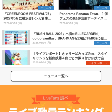
ニュース
ニュース
『GREENROOM FESTIVAL'27』
Panorama Panama Town、主催
2027年5月に横浜赤レンガ倉庫、
フェスの第1弾出演アーティスト
神戸メリケンパークで開催決定
として愛はズボーン、夜の本気ダ
2026/08/10 (月)
2026/08/10 (月)
ンスらを発表 「plus∈you」の
MVも公開に
『RUSH BALL 2026』出演のELLEGARDEN、
go!go!vanillas、BRAHMANら13組がFM802に登
場、他出演アーティストの“渾身の1曲”をセレクト
2026/08/10 (月)
ニュース
【ライブレポート】きゃりーぱみゅぱみゅ、スタイ
リッシュな新曲披露＆曲ごとの振り付け伝授で会場
を盛り上げまくる！＜LuckyFes’26＞
2026/08/10 (月)
ライブレポート
ニュース一覧へ