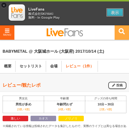
×
LiveFans
表示
株式会社SKIYAKI
無料 - In Google Play
MENU
BABYMETAL @ 大阪城ホール (大阪府) 2017/10/14 (土)
概要
セットリスト
会場
レビュー（1件）
レビュー/観たレポ
投稿
男女比
年齢層
グッズの待ち時間
男性が多め
年齢問わず
10分～30分
[3票／4票]
[4票／4票]
[2票／4票]
激しい
カオス
ノリノリ
※掲載されている情報は投稿されたデータを集計したもので、実際のライブとは異なる場合があ