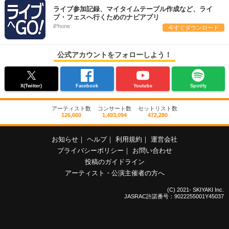
ライブ参加記録、マイタイムテーブル作成など、ライ
ブ・フェスへ行くためのナビアプリ
iPhone
今すぐダウンロード
公式アカウントをフォローしよう！
X(Twitter)
Facebook
Youtube
Spotify
アーティスト数
コンサート数
セットリスト数
126,660
1,493,094
472,280
お知らせ
｜
ヘルプ
｜
利用規約
｜
運営会社
プライバシーポリシー
｜
お問い合わせ
投稿のガイドライン
アーティスト・公演主催者の方へ
(C) 2021- SKIYAKI Inc.
JASRAC許諾番号：9022255001Y45037