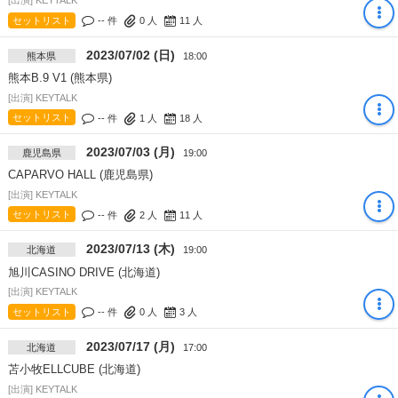
[出演] KEYTALK
セットリスト
-- 件
0
人
11
人
2023/07/02 (日)
熊本県
18:00
熊本B.9 V1 (熊本県)
[出演] KEYTALK
セットリスト
-- 件
1
人
18
人
2023/07/03 (月)
鹿児島県
19:00
CAPARVO HALL (鹿児島県)
[出演] KEYTALK
セットリスト
-- 件
2
人
11
人
2023/07/13 (木)
北海道
19:00
旭川CASINO DRIVE (北海道)
[出演] KEYTALK
セットリスト
-- 件
0
人
3
人
2023/07/17 (月)
北海道
17:00
苫小牧ELLCUBE (北海道)
[出演] KEYTALK