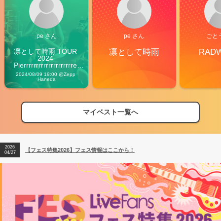
pe さん
pe さん
ごと
凛として時雨 TOUR 
凛として時雨
RAD
2024 
Pierrrrrrrrrrrrrrrrrrrre 
Vibes
2024/08/09 19:00 @Zepp 
Haneda
マイベスト一覧へ
2026
【フェス特集2026】フェス情報はここから！
04/27
2026
【ライブ動員ランキング】2026年上半期編発表！
07/28
2026
【フェス特集2026】フェス情報はここから！
04/27
2026
【ライブ動員ランキング】2026年上半期編発表！
07/28