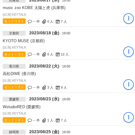
2023/08/17 (木)
兵庫県
19:00
music zoo KOBE 太陽と虎 (兵庫県)
[出演] KEYTALK
セットリスト
-- 件
0
人
7
人
2023/08/18 (金)
京都府
19:00
KYOTO MUSE (京都府)
[出演] KEYTALK
セットリスト
-- 件
0
人
12
人
2023/08/22 (火)
香川県
19:00
高松DIME (香川県)
[出演] KEYTALK
セットリスト
-- 件
3
人
9
人
2023/08/23 (水)
愛媛県
19:00
WstudioRED (愛媛県)
[出演] KEYTALK
セットリスト
-- 件
1
人
7
人
2023/08/25 (金)
静岡県
19:00