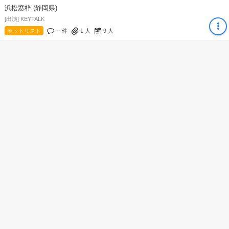
浜松窓枠 (静岡県)
[出演] KEYTALK
セットリスト
-- 件
1
人
9
人