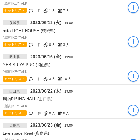
[出演] KEYTALK
セットリスト
-- 件
1
人
7
人
2023/06/13 (火)
茨城県
19:00
mito LIGHT HOUSE (茨城県)
[出演] KEYTALK
セットリスト
-- 件
0
人
3
人
2023/06/16 (金)
岡山県
19:00
YEBISU YA PRO (岡山県)
[出演] KEYTALK
セットリスト
-- 件
3
人
10
人
2023/06/22 (木)
山口県
19:00
周南RISING HALL (山口県)
[出演] KEYTALK
セットリスト
-- 件
0
人
6
人
2023/06/23 (金)
広島県
19:00
Live space Reed (広島県)