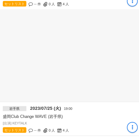
セットリスト
-- 件
0
人
4
人
2023/07/25 (火)
岩手県
19:00
盛岡Club Change WAVE (岩手県)
[出演] KEYTALK
セットリスト
-- 件
0
人
4
人