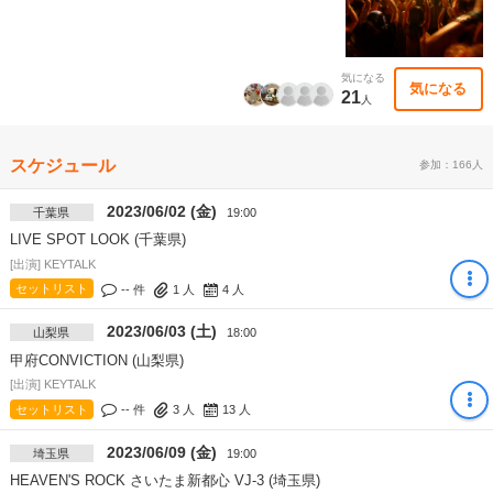
気になる
気になる
21
人
スケジュール
参加：166人
2023/06/02 (金)
千葉県
19:00
LIVE SPOT LOOK (千葉県)
[出演] KEYTALK
セットリスト
-- 件
1
人
4
人
2023/06/03 (土)
山梨県
18:00
甲府CONVICTION (山梨県)
[出演] KEYTALK
セットリスト
-- 件
3
人
13
人
2023/06/09 (金)
埼玉県
19:00
HEAVEN'S ROCK さいたま新都心 VJ-3 (埼玉県)