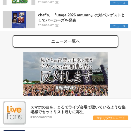
発表 ワークショップ・アート出展者を募集
2026/08/07 (金)
ニュース
chef’s、『utage 2026 autumn』の対バンゲストと
してパーカーズを発表
2026/08/07 (金)
ニュース
ニュース一覧へ
スマホの曲を、まるでライブ会場で聴いているような臨
場感でセットリスト通りに再生
iPhone/Android
今すぐダウンロード