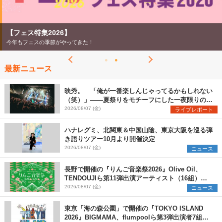
【フェス特集2026】
今年もフェスの季節がやってきた！
最新ニュース
映秀。 「俺が一番楽しんじゃってるかもしれない
（笑）」――夏祭りをモチーフにした一夜限りのス
ペシャルライブ『色祭』レポート
2026/08/07 (金)
ライブレポート
ハナレグミ、北関東＆中国山陰、東京大阪を巡る弾
き語りツアー10月より開催決定
2026/08/07 (金)
ニュース
長野で開催の『りんご音楽祭2026』Olive Oil、
TENDOUJIら第11弾出演アーティスト（16組）を
発表
2026/08/07 (金)
ニュース
東京「海の森公園」で開催の『TOKYO ISLAND
2026』BIGMAMA、flumpoolら第3弾出演者7組を