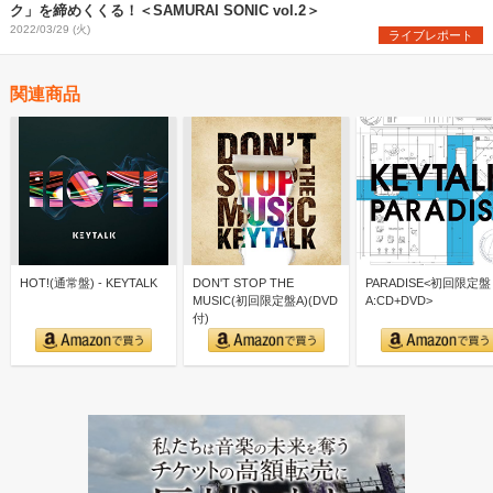
ク」を締めくくる！＜SAMURAI SONIC vol.2＞
2022/03/29 (火)
ライブレポート
関連商品
HOT!(通常盤) - KEYTALK
DON'T STOP THE
PARADISE<初回限定盤
MUSIC(初回限定盤A)(DVD
A:CD+DVD>
付)