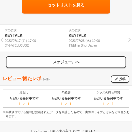
セットリストを見る
前の公演
次の公演
KEYTALK
KEYTALK
2023/07/17 (月) 17:00
2023/07/26 (水) 19:00
苫小牧ELLCUBE
郡山Hip Shot Japan
スケジュールへ
レビュー/観たレポ
投稿
(--件)
男女比
年齢層
グッズの待ち時間
ただいま受付中です
ただいま受付中です
ただいま受付中です
[---／---]
[---／---]
[---／---]
※掲載されている情報は投稿されたデータを集計したもので、実際のライブとは異なる場合があ
ります。
レビューはまだ投稿されていません。