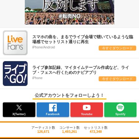
スマホの曲を、まるでライブ会場で聴いているような臨
場感でセットリスト通りに再生
iPhone/Android
今すぐダウンロード
ライブ参加記録、マイタイムテーブル作成など、ライ
ブ・フェスへ行くためのナビアプリ
iPhone
今すぐダウンロード
公式アカウントをフォローしよう！
X(Twitter)
Facebook
Youtube
Spotify
アーティスト数
コンサート数
セットリスト数
126,671
1,493,261
472,348