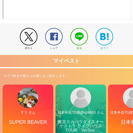
ポスト
シェア
送る
はてブ
マイベスト
ライブ好きの皆さんの推しをご紹介します。
すう さん
日本外送TG搜@sp9863 さん
日本外送TG搜@
SUPER BEAVER
東京スカパラダイスオー
日本
ケストラ ライブハウス
TOUR「VerSus 