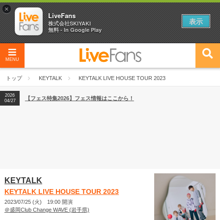
×
LiveFans
表示
株式会社SKIYAKI
無料 - In Google Play
MENU
2026
【フェス特集2026】フェス情報はここから！
04/27
トップ
KEYTALK
KEYTALK LIVE HOUSE TOUR 2023
2026
【ライブ動員ランキング】2026年上半期編発表！
07/28
2026
【フェス特集2026】フェス情報はここから！
04/27
2026
【ライブ動員ランキング】2026年上半期編発表！
07/28
KEYTALK
KEYTALK LIVE HOUSE TOUR 2023
2023/07/25 (火) 19:00 開演
＠盛岡Club Change WAVE (岩手県)