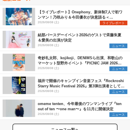
【ライブレポート】Onephony、新体制7人で初ワ
ンマン！乃咲みり＆今田優衣が決意語る＜
Onephony新体制1st Oneman Live はじまりの夏
2026/08/08 (土)
ライブレポート
＞
結那バースデーイベント2026のゲストで斉藤朱夏
＆愛美の出演が決定
2026/08/08 (土)
ニュース
奇妙礼太郎、kojikoji、DENIMSら出演、和歌山の
マーケット型野外イベント『PICNIC JAM 2026』
早割チケット発売開始
2026/08/08 (土)
ニュース
福井で開催のキャンプイン音楽フェス『Rockroshi
Starry Music Festival 2026』第3弾出演者として
SCOOBIE DO、かりゆし58、Reiを発表
2026/08/08 (土)
ニュース
omeme tenten、今年最後のワンマンライブ『ten
out of ten 〜one man〜』を11月に開催決定
2026/08/08 (土)
ニュース
ニュース一覧へ