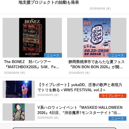
地支援プロジェクトの始動も発表
2026/08/06 (木)
ニュース
ニュース
The BONEZ 対バンツアー
静岡県焼津市であらたな夏フェス
『MATCHBOX2026』SiM、Fear,
『BON BON BON 2026』が開
and Loathing in Las Vegasら対
催 音楽ライブ×盆踊り×DJ×屋台
2026/08/06 (木)
2026/08/05 (水)
バンアーティストを一斉解禁
グルメ×ランタンナイトで彩る2日
間
【ライブレポート】yukaDD、圧巻の歌声と表現力
でトリを飾る＜WWS FESTIVAL vol.2＞
2026/08/05 (水)
ライブレポート
V系ハロウィンイベント『MASKED HALLOWEEN
2026』4日目、“渋谷魔界†モンスターナイト”出演6
組を発表
2026/08/05 (水)
ニュース