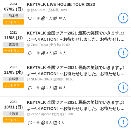
2023
KEYTALK LIVE HOUSE TOUR 2023
07/02 (日)
@ 熊本B.9 V1 (熊本県) 18:00
熊本県
-- 件
1
人
18
人
セットリスト
2021
KEYTALK 全国ツアー2021 最高の笑顔でいきますよ!
11/08 (月)
よーい!ACTION! ～お待たせしました。お待たせしす
東京都
ぎたかもしれませんね。～
@ Zepp Tokyo (東京都) 19:00
セットリスト
-- 件
3
人
25
人
2021
KEYTALK 全国ツアー2021 最高の笑顔でいきますよ!
11/03 (水)
よーい!ACTION! ～お待たせしました。お待たせしす
宮城県
ぎたかもしれませんね。～
@ SENDAI GIGS (宮城県) 18:00
セットリスト
-- 件
1
人
10
人
2021
KEYTALK 全国ツアー2021 最高の笑顔でいきますよ!
10/31 (日)
よーい!ACTION! ～お待たせしました。お待たせしす
北海道
ぎたかもしれませんね。～
@ Zepp Sapporo (北海道) 18:00
セットリスト
-- 件
0
人
9
人