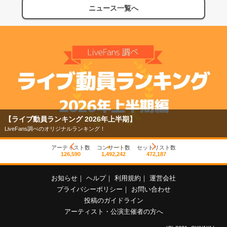
ニュース一覧へ
【ライブ動員ランキング 2026年上半期】
LiveFans調べのオリジナルランキング！
アーティスト数
コンサート数
セットリスト数
126,590
1,492,242
472,187
お知らせ
｜
ヘルプ
｜
利用規約
｜
運営会社
プライバシーポリシー
｜
お問い合わせ
投稿のガイドライン
アーティスト・公演主催者の方へ