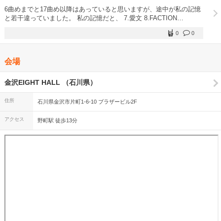
6曲めまでと17曲め以降はあっていると思いますが、途中が私の記憶
と若干違っていました。 私の記憶だと、 7.愛文 8.FACTION
9.DROP2 10.不死鳥 11.誓い 12.Orion 13.アカネ・ワルツ 14.真夏の
0
0
衝動 15.Love me 16.照れ隠し 17.summer tail 18.マスターゴッド 19.
お祭りセンセーション 20.宴はヨイヨイ アンコール 21.消えていくよ
22.ラグエモーション 23.MATSURIBAYASHI 順番に絶対の自信はあ
会場
りませんが、少なくとも、 不死鳥は演奏されたと思います。
金沢EIGHT HALL （石川県）
住所
石川県金沢市片町1-6-10 ブラザービル2F
アクセス
野町駅 徒歩13分