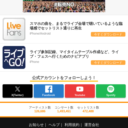
スマホの曲を、まるでライブ会場で聴いているような臨
場感でセットリスト通りに再生
iPhone/Android
今すぐダウンロード
ライブ参加記録、マイタイムテーブル作成など、ライ
ブ・フェスへ行くためのナビアプリ
iPhone
今すぐダウンロード
公式アカウントをフォローしよう！
X(Twitter)
Facebook
Youtube
Spotify
アーティスト数
コンサート数
セットリスト数
126,686
1,493,451
472,488
お知らせ
｜
ヘルプ
｜
利用規約
｜
運営会社