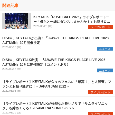
関連記事
KEYTALK『RUSH BALL 2023』ライブレポートー
ー「僕らと一緒にダンスしませんか！」お祭りロッ
クバンドの真価を発揮
2023/08/28 (月)
ライブレポート
DISH//、KEYTALKが出演！「J-WAVE THE KINGS PLACE LIVE 2023
AUTUMN」10月開催決定
2023/08/18 (金)
ニュース
DISH//、KEYTALK出演 『J-WAVE THE KINGS PLACE LIVE 2023
AUTUMN』10月に開催決定【コメントあり】
2023/08/17 (木)
ニュース
【ライブレポート】KEYTALKが久々のフェスに「最高！」と大興奮。フ
ァンとお祭り騒ぎに！＜JAPAN JAM 2022＞
2022/05/06 (金)
ライブレポート
【ライブレポート】KEYTALKが強烈なお祭りノリで「サムライソニッ
ク」を締めくくる！＜SAMURAI SONIC vol.2＞
2022/03/29 (火)
ライブレポート