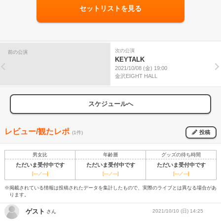
セットリストを見る
次の公演
前の公演
KEYTALK
2021/10/08 (金) 19:00
金沢EIGHT HALL
スケジュールへ
レビュー/観たレポ
投稿
(1件)
男女比
年齢層
グッズの待ち時間
ただいま受付中です
ただいま受付中です
ただいま受付中です
[---／---]
[---／---]
[---／---]
※掲載されている情報は投稿されたデータを集計したもので、実際のライブとは異なる場合があ
ります。
ゲスト
2021/10/10 (日) 14:25
さん