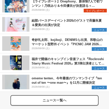
【ライブレポート】Onephony、新体制7人で初ワ
ンマン！乃咲みり＆今田優衣が決意語る＜
Onephony新体制1st Oneman Live はじまりの夏
2026/08/08 (土)
ライブレポート
＞
結那バースデーイベント2026のゲストで斉藤朱夏
＆愛美の出演が決定
2026/08/08 (土)
ニュース
奇妙礼太郎、kojikoji、DENIMSら出演、和歌山の
マーケット型野外イベント『PICNIC JAM 2026』
早割チケット発売開始
2026/08/08 (土)
ニュース
福井で開催のキャンプイン音楽フェス『Rockroshi
Starry Music Festival 2026』第3弾出演者として
SCOOBIE DO、かりゆし58、Reiを発表
2026/08/08 (土)
ニュース
omeme tenten、今年最後のワンマンライブ『ten
out of ten 〜one man〜』を11月に開催決定
2026/08/08 (土)
ニュース
ニュース一覧へ