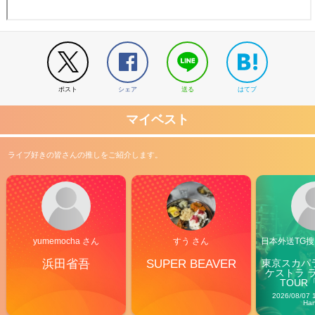
ポスト
シェア
送る
はてブ
マイベスト
ライブ好きの皆さんの推しをご紹介します。
yumemocha さん
すう さん
日本外送TG搜@
浜田省吾
SUPER BEAVER
東京スカパ
ケストラ 
TOUR「V
Carn
2026/08/07 
Ha