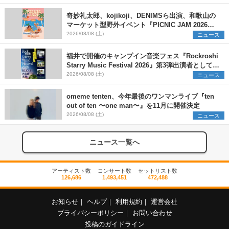
奇妙礼太郎、kojikoji、DENIMSら出演、和歌山の
マーケット型野外イベント『PICNIC JAM 2026』
早割チケット発売開始
2026/08/08 (土)
ニュース
福井で開催のキャンプイン音楽フェス『Rockroshi
Starry Music Festival 2026』第3弾出演者として
SCOOBIE DO、かりゆし58、Reiを発表
2026/08/08 (土)
ニュース
omeme tenten、今年最後のワンマンライブ『ten
out of ten 〜one man〜』を11月に開催決定
2026/08/08 (土)
ニュース
ニュース一覧へ
アーティスト数
コンサート数
セットリスト数
126,686
1,493,451
472,488
お知らせ
｜
ヘルプ
｜
利用規約
｜
運営会社
プライバシーポリシー
｜
お問い合わせ
投稿のガイドライン