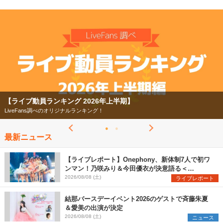
【ライブ動員ランキング 2026年上半期】
LiveFans調べのオリジナルランキング！
最新ニュース
【ライブレポート】Onephony、新体制7人で初ワ
ンマン！乃咲みり＆今田優衣が決意語る＜
Onephony新体制1st Oneman Live はじまりの夏
2026/08/08 (土)
ライブレポート
＞
結那バースデーイベント2026のゲストで斉藤朱夏
＆愛美の出演が決定
2026/08/08 (土)
ニュース