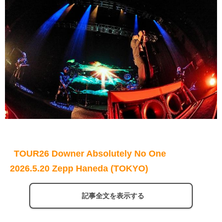
TOUR26 Downer Absolutely No One
2026.5.20 Zepp Haneda (TOKYO)
記事全文を表示する