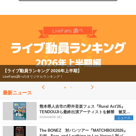
【ライブ動員ランキング 2026年上半期】
LiveFans調べのオリジナルランキング！
最新ニュース
熊本県人吉市の野外音楽フェス『Rural Act'26』
TENDOUJIら最終出演アーティストを解禁 被災地
支援プロジェクトの始動も発表
2026/08/06 (木)
ニュース
The BONEZ 対バンツアー『MATCHBOX2026』
SiM、Fear, and Loathing in Las Vegasら対バン