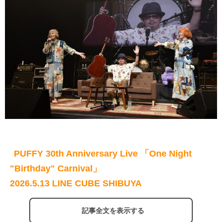
PUFFY 30th Anniversary Live 「One Night
"Birthday" Carnival」
2026.5.13 LINE CUBE SHIBUYA
記事全文を表示する