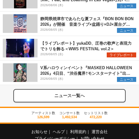
アーティストを一斉解禁
2026/08/06 (木)
ニュース
静岡県焼津市であらたな夏フェス『BON BON BON
2026』が開催 音楽ライブ×盆踊り×DJ×屋台グル
メ×ランタンナイトで彩る2日間
2026/08/05 (水)
ニュース
【ライブレポート】yukaDD、圧巻の歌声と表現力
でトリを飾る＜WWS FESTIVAL vol.2＞
2026/08/05 (水)
ライブレポート
V系ハロウィンイベント『MASKED HALLOWEEN
2026』4日目、“渋谷魔界†モンスターナイト”出演6
組を発表
2026/08/05 (水)
ニュース
ニュース一覧へ
アーティスト数
コンサート数
セットリスト数
126,599
1,492,534
472,220
お知らせ
｜
ヘルプ
｜
利用規約
｜
運営会社
プライバシーポリシー
｜
お問い合わせ