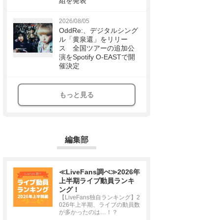
組を発表
2026/08/05
OddRe:、デジタルシング
ル「黄泉還」をリリー
ス 全国ツアーの追加公
演をSpotify O-EASTで開
催決定
もっと見る
編集部
≪LiveFans調べ≫2026年
上半期ライブ動員ランキ
ング！
【LiveFans独自ランキング】2
026年上半期、ライブの動員数
が多かったのは…！？