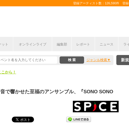
登録アーティスト数：126,590件 登録コ
ケット
オンラインライブ
編集部
レポート
ニュース
ラ
ここから！
新規
ジャンル検索
上半期編発表！
ここから！
上半期編発表！
sらが野音で響かせた至福のアンサンブル、『SONO SONO