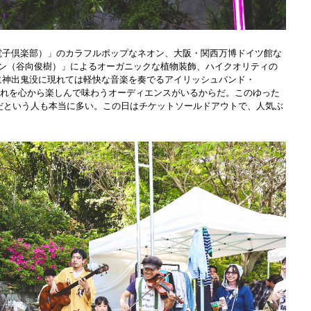
電子倶楽部）」のカラフルポップなネオン、大阪・関西万博ドイツ館な
デン（谷向俊樹）」によるオーガニックな植物装飾、ハイクオリティの
に神出鬼没に現れては軽快な音楽を奏でるアイリッシュバンド・
間、そしてそれを心から楽しんで味わうオーディエンスがいるからだ。このゆった
ァンだという人も本当に多い。この日はチケットソールドアウトで、人気ぶ