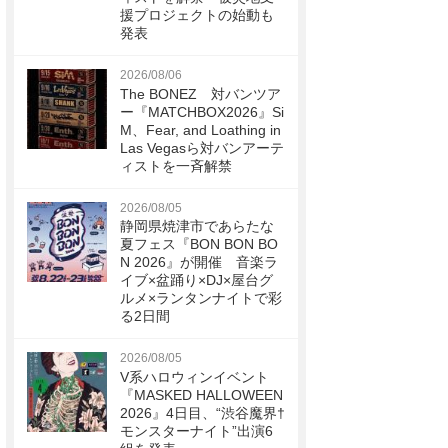
援プロジェクトの始動も
発表
2026/08/06
The BONEZ 対バンツア
ー『MATCHBOX2026』Si
M、Fear, and Loathing in
Las Vegasら対バンアーテ
ィストを一斉解禁
2026/08/05
静岡県焼津市であらたな
夏フェス『BON BON BO
N 2026』が開催 音楽ラ
イブ×盆踊り×DJ×屋台グ
ルメ×ランタンナイトで彩
る2日間
2026/08/05
V系ハロウィンイベント
『MASKED HALLOWEEN
2026』4日目、“渋谷魔界†
モンスターナイト”出演6