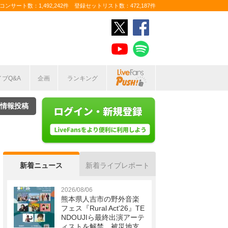
ンサート数：1,492,242件 登録セットリスト数：472,187件
イブQ&A
企画
ランキング
情報投稿
新着ニュース
新着ライブレポート
2026/08/06
熊本県人吉市の野外音楽
フェス『Rural Act'26』TE
NDOUJIら最終出演アーテ
ィストを解禁 被災地支