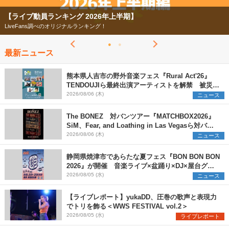
【ライブ動員ランキング 2026年上半期】
LiveFans調べのオリジナルランキング！
最新ニュース
熊本県人吉市の野外音楽フェス『Rural Act'26』
TENDOUJIら最終出演アーティストを解禁 被災地
支援プロジェクトの始動も発表
2026/08/06 (木)
ニュース
The BONEZ 対バンツアー『MATCHBOX2026』
SiM、Fear, and Loathing in Las Vegasら対バン
アーティストを一斉解禁
2026/08/06 (木)
ニュース
静岡県焼津市であらたな夏フェス『BON BON BON
2026』が開催 音楽ライブ×盆踊り×DJ×屋台グル
メ×ランタンナイトで彩る2日間
2026/08/05 (水)
ニュース
【ライブレポート】yukaDD、圧巻の歌声と表現力
でトリを飾る＜WWS FESTIVAL vol.2＞
2026/08/05 (水)
ライブレポート