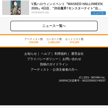
V系ハロウィンイベント『MASKED HALLOWEEN
2026』4日目、“渋谷魔界†モンスターナイト”出演6
組を発表
2026/08/05 (水)
ニュース
ニュース一覧へ
アーティスト数
コンサート数
セットリスト数
126,599
1,492,534
472,220
お知らせ
｜
ヘルプ
｜
利用規約
｜
運営会社
プライバシーポリシー
｜
お問い合わせ
投稿のガイドライン
アーティスト・公演主催者の方へ
(C) 2021- SKIYAKI Inc.
JASRAC許諾番号：9022255001Y45037