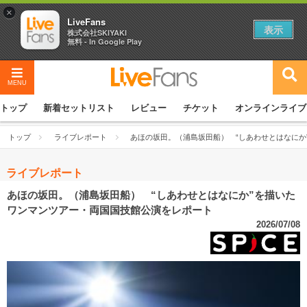
×
LiveFans
表示
株式会社SKIYAKI
無料 - In Google Play
MENU
トップ
新着セットリスト
レビュー
チケット
オンラインライブ
トップ
ライブレポート
あほの坂田。（浦島坂田船） “しあわせとはなにか
ライブレポート
あほの坂田。（浦島坂田船） “しあわせとはなにか”を描いた
ワンマンツアー・両国国技館公演をレポート
2026/07/08