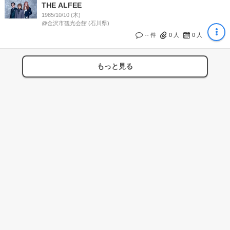
THE ALFEE
1985/10/10 (木)
@金沢市観光会館 (石川県)
-- 件
0
人
0
人
もっと見る