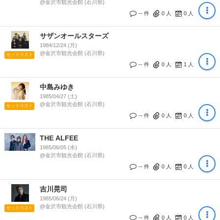
@金沢市観光会館 (石川県)
-- 件
0
人
0
人
サザンオールスターズ
1984/12/24 (月)
@金沢市観光会館 (石川県)
セットリスト
-- 件
0
人
1
人
中島みゆき
1985/04/27 (土)
@金沢市観光会館 (石川県)
セットリスト
-- 件
0
人
0
人
THE ALFEE
1985/06/05 (水)
@金沢市観光会館 (石川県)
-- 件
0
人
0
人
吉川晃司
1985/06/24 (月)
@金沢市観光会館 (石川県)
セットリスト
-- 件
0
人
0
人