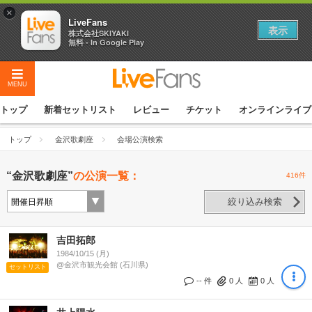
×
LiveFans
表示
株式会社SKIYAKI
無料 - In Google Play
MENU
トップ
新着セットリスト
レビュー
チケット
オンラインライブ
トップ
金沢歌劇座
会場公演検索
“金沢歌劇座”
の公演一覧：
416件
絞り込み検索
吉田拓郎
1984/10/15 (月)
@金沢市観光会館 (石川県)
セットリスト
-- 件
0
人
0
人