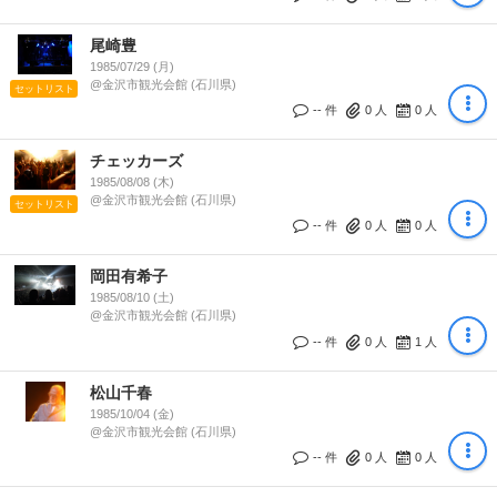
尾崎豊
1985/07/29 (月)
@金沢市観光会館 (石川県)
セットリスト
-- 件
0
人
0
人
チェッカーズ
1985/08/08 (木)
@金沢市観光会館 (石川県)
セットリスト
-- 件
0
人
0
人
岡田有希子
1985/08/10 (土)
@金沢市観光会館 (石川県)
-- 件
0
人
1
人
松山千春
1985/10/04 (金)
@金沢市観光会館 (石川県)
-- 件
0
人
0
人