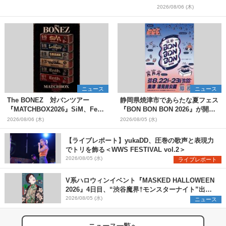
2026/08/06 (木)
ニュース
ニュース
The BONEZ 対バンツアー
静岡県焼津市であらたな夏フェス
『MATCHBOX2026』SiM、Fear,
『BON BON BON 2026』が開
and Loathing in Las Vegasら対
催 音楽ライブ×盆踊り×DJ×屋台
2026/08/06 (木)
2026/08/05 (水)
バンアーティストを一斉解禁
グルメ×ランタンナイトで彩る2日
間
【ライブレポート】yukaDD、圧巻の歌声と表現力
でトリを飾る＜WWS FESTIVAL vol.2＞
2026/08/05 (水)
ライブレポート
V系ハロウィンイベント『MASKED HALLOWEEN
2026』4日目、“渋谷魔界†モンスターナイト”出演6
組を発表
2026/08/05 (水)
ニュース
ニュース一覧へ