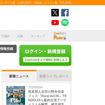
ンサート数：1,492,907件 登録セットリスト数：472,269件
イブQ&A
企画
ランキング
情報投稿
新着ニュース
新着ライブレポート
2026/08/06
熊本県人吉市の野外音楽
フェス『Rural Act'26』TE
NDOUJIら最終出演アーテ
ィストを解禁 被災地支