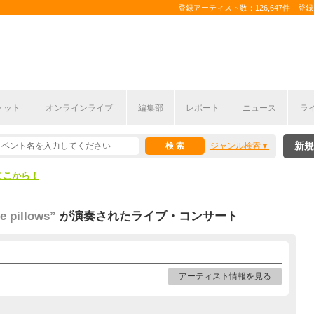
登録アーティスト数：126,647件 登録コ
ケット
オンラインライブ
編集部
レポート
ニュース
ラ
ここから！
新規
ジャンル検索
上半期編発表！
ここから！
上半期編発表！
 pillows”
が演奏されたライブ・コンサート
アーティスト情報を見る