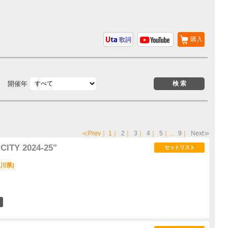
購入
歌詞
開催年
≪Prev
｜
1
｜
2
｜
3
｜
4
｜
5
｜…
9
｜
Next≫
ITY 2024-25"
セットリスト
奈川県)
21