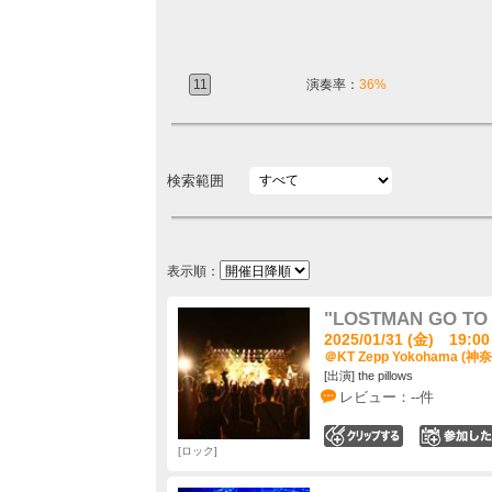
11
演奏率：
36%
検索範囲
表示順：
"LOSTMAN GO TO C
2025/01/31 (金) 19:00
＠KT Zepp Yokohama (神
[出演] the pillows
レビュー：--件
0
ロック