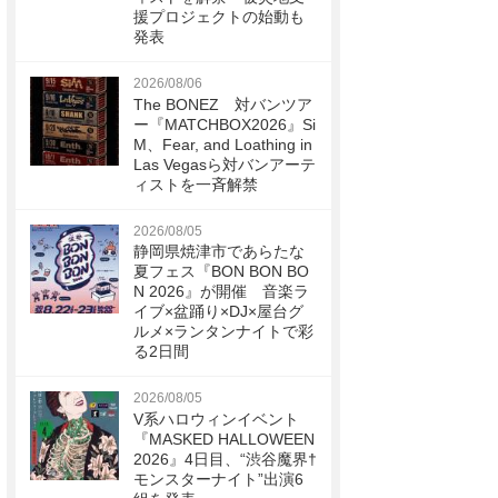
援プロジェクトの始動も
発表
2026/08/06
The BONEZ 対バンツア
ー『MATCHBOX2026』Si
M、Fear, and Loathing in
Las Vegasら対バンアーテ
ィストを一斉解禁
2026/08/05
静岡県焼津市であらたな
夏フェス『BON BON BO
N 2026』が開催 音楽ラ
イブ×盆踊り×DJ×屋台グ
ルメ×ランタンナイトで彩
る2日間
2026/08/05
V系ハロウィンイベント
『MASKED HALLOWEEN
2026』4日目、“渋谷魔界†
モンスターナイト”出演6