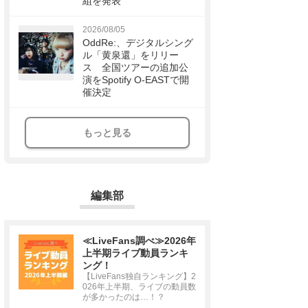
組を発表
2026/08/05
OddRe:、デジタルシング
ル「黄泉還」をリリー
ス 全国ツアーの追加公
演をSpotify O-EASTで開
催決定
もっと見る
編集部
≪LiveFans調べ≫2026年
上半期ライブ動員ランキ
ング！
【LiveFans独自ランキング】2
026年上半期、ライブの動員数
が多かったのは…！？