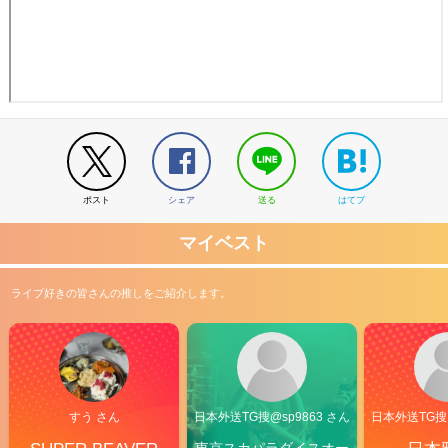
ポスト
シェア
送る
はてブ
マイベスト
ライブ好きの皆さんの推しをご紹介します。
すう さん
日本外送TG搜@sp9863 さん
日本外送TG搜@
東京スカパラダイスオー