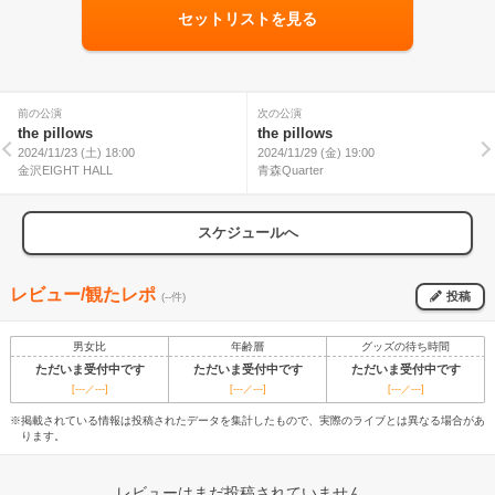
セットリストを見る
前の公演
次の公演
the pillows
the pillows
2024/11/23 (土) 18:00
2024/11/29 (金) 19:00
金沢EIGHT HALL
青森Quarter
スケジュールへ
レビュー/観たレポ
投稿
(--件)
男女比
年齢層
グッズの待ち時間
ただいま受付中です
ただいま受付中です
ただいま受付中です
[---／---]
[---／---]
[---／---]
※掲載されている情報は投稿されたデータを集計したもので、実際のライブとは異なる場合があ
ります。
レビューはまだ投稿されていません。