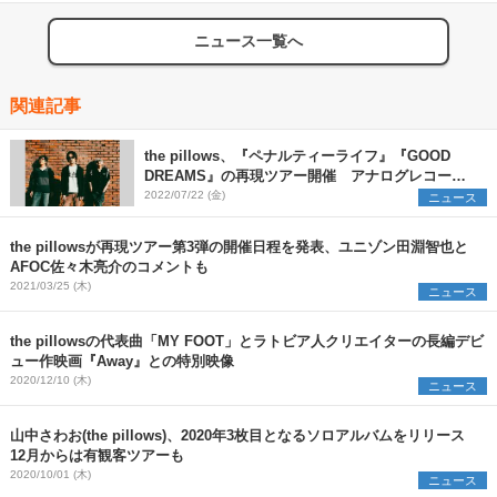
ニュース一覧へ
関連記事
the pillows、『ペナルティーライフ』『GOOD
DREAMS』の再現ツアー開催 アナログレコード
化も決定
2022/07/22 (金)
ニュース
the pillowsが再現ツアー第3弾の開催日程を発表、ユニゾン田淵智也と
AFOC佐々木亮介のコメントも
2021/03/25 (木)
ニュース
the pillowsの代表曲「MY FOOT」とラトビア人クリエイターの長編デビ
ュー作映画『Away』との特別映像
2020/12/10 (木)
ニュース
山中さわお(the pillows)、2020年3枚目となるソロアルバムをリリース
12月からは有観客ツアーも
2020/10/01 (木)
ニュース