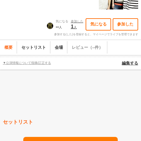
気になる
参加した
気になる
参加した
--
1
人
人
参加する(した)を登録すると、マイページでライブを管理できます
概要
セットリスト
会場
レビュー（--件）
▼公演情報について指摘/訂正する
編集する
セットリスト