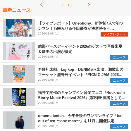
最新ニュース
【ライブレポート】Onephony、新体制7人で初ワ
ンマン！乃咲みり＆今田優衣が決意語る＜
Onephony新体制1st Oneman Live はじまりの夏
2026/08/08 (土)
ライブレポート
＞
結那バースデーイベント2026のゲストで斉藤朱夏
＆愛美の出演が決定
2026/08/08 (土)
ニュース
奇妙礼太郎、kojikoji、DENIMSら出演、和歌山の
マーケット型野外イベント『PICNIC JAM 2026』
早割チケット発売開始
2026/08/08 (土)
ニュース
福井で開催のキャンプイン音楽フェス『Rockroshi
Starry Music Festival 2026』第3弾出演者として
SCOOBIE DO、かりゆし58、Reiを発表
2026/08/08 (土)
ニュース
omeme tenten、今年最後のワンマンライブ『ten
out of ten 〜one man〜』を11月に開催決定
2026/08/08 (土)
ニュース