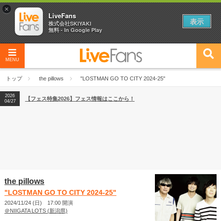
×
LiveFans
表示
株式会社SKIYAKI
無料 - In Google Play
MENU
2026
【フェス特集2026】フェス情報はここから！
04/27
トップ
the pillows
"LOSTMAN GO TO CITY 2024-25"
2026
【ライブ動員ランキング】2026年上半期編発表！
07/28
2026
【フェス特集2026】フェス情報はここから！
04/27
2026
【ライブ動員ランキング】2026年上半期編発表！
07/28
the pillows
"LOSTMAN GO TO CITY 2024-25"
2024/11/24 (日) 17:00 開演
＠NIIGATA LOTS (新潟県)