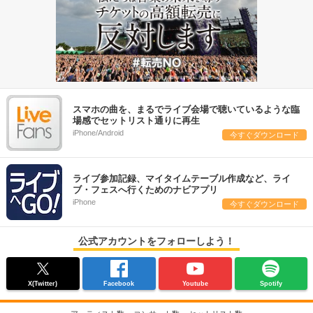
スマホの曲を、まるでライブ会場で聴いているような臨
場感でセットリスト通りに再生
iPhone/Android
今すぐダウンロード
ライブ参加記録、マイタイムテーブル作成など、ライ
ブ・フェスへ行くためのナビアプリ
iPhone
今すぐダウンロード
公式アカウントをフォローしよう！
X(Twitter)
Facebook
Youtube
Spotify