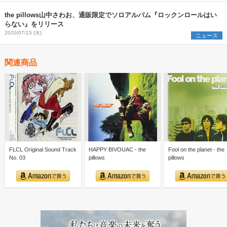
the pillows山中さわお、通販限定でソロアルバム『ロックンロールはい
らない』をリリース
2020/07/15 (水)
ニュース
関連商品
FLCL Original Sound Track
HAPPY BIVOUAC - the
Fool on the planet - the
No. 03
pillows
pillows