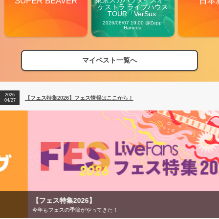
SUPER BEAVER
日本
ケストラ ライブハウス
TOUR「VerSus 
Carnival」
2026/08/07 19:00 @Zepp 
Haneda
マイベスト一覧へ
2026
【フェス特集2026】フェス情報はここから！
04/27
2026
【ライブ動員ランキング】2026年上半期編発表！
07/28
2026
【フェス特集2026】フェス情報はここから！
04/27
2026
【ライブ動員ランキング】2026年上半期編発表！
07/28
【フェス特集2026】
今年もフェスの季節がやってきた！