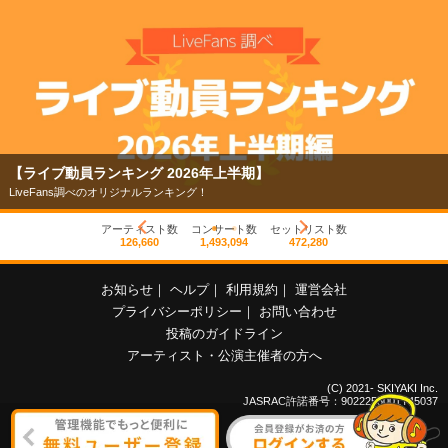
【ライブ動員ランキング 2026年上半期】
LiveFans調べのオリジナルランキング！
アーティスト数
コンサート数
セットリスト数
126,660
1,493,094
472,280
お知らせ
｜
ヘルプ
｜
利用規約
｜
運営会社
プライバシーポリシー
｜
お問い合わせ
投稿のガイドライン
アーティスト・公演主催者の方へ
(C) 2021- SKIYAKI Inc.
JASRAC許諾番号：9022255001Y45037