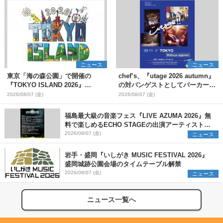
ニュース
ニュース
東京「海の森公園」で開催の
chef’s、『utage 2026 autumn』
『TOKYO ISLAND 2026』
の対バンゲストとしてパーカーズ
BIGMAMA、flumpoolら第3弾出
を発表
2026/08/07 (金)
2026/08/07 (金)
演者7組を発表 ワークショッ
プ・アート出展者を募集
福島最大級の音楽フェス『LIVE AZUMA 2026』無
料で楽しめるECHO STAGEの出演アーティストを
発表
2026/08/07 (金)
ニュース
岩手・盛岡『いしがき MUSIC FESTIVAL 2026』
盛岡城跡公園会場のタイムテーブル解禁
2026/08/07 (金)
ニュース
ニュース一覧へ