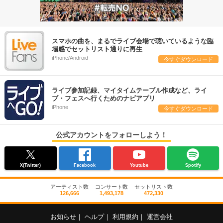
スマホの曲を、まるでライブ会場で聴いているような臨
場感でセットリスト通りに再生
iPhone/Android
今すぐダウンロード
ライブ参加記録、マイタイムテーブル作成など、ライ
ブ・フェスへ行くためのナビアプリ
iPhone
今すぐダウンロード
公式アカウントをフォローしよう！
X(Twitter)
Facebook
Youtube
Spotify
アーティスト数
コンサート数
セットリスト数
126,666
1,493,178
472,330
お知らせ
｜
ヘルプ
｜
利用規約
｜
運営会社