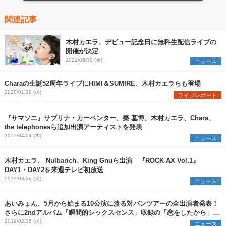
関連記事
木村カエラ、デビュー記念日に無料生配信ライブの
開催が決定
2021/06/18 (金)
ニュース
Charaの生誕52周年ライブにHIMI＆SUMIRE、木村カエラらも登場
2020/01/28 (火)
ライブレポート
『サマソニ』サブリナ・カーペンター、秦 基博、木村カエラ、Chara、
the telephonesら追加出演アーティストを発表
2019/04/04 (木)
ニュース
木村カエラ、 Nulbarich、King Gnuら出演 『ROCK AX Vol.1』
DAY1・DAY2を来週テレビ初放送
2019/03/26 (火)
ニュース
あいみょん、5月から始まる10公演に渡る対バンツアーの全出演者発表！
さらに2ndアルバム「瞬間的シックスセンス」収録の「恋をしたから」レ
コーディング映像をYouTubeにて公開！！
2019/02/26 (火)
ニュース