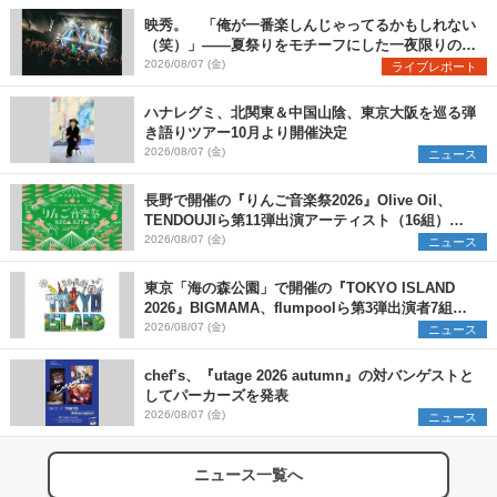
映秀。 「俺が一番楽しんじゃってるかもしれない
（笑）」――夏祭りをモチーフにした一夜限りのス
ペシャルライブ『色祭』レポート
2026/08/07 (金)
ライブレポート
ハナレグミ、北関東＆中国山陰、東京大阪を巡る弾
き語りツアー10月より開催決定
2026/08/07 (金)
ニュース
長野で開催の『りんご音楽祭2026』Olive Oil、
TENDOUJIら第11弾出演アーティスト（16組）を
発表
2026/08/07 (金)
ニュース
東京「海の森公園」で開催の『TOKYO ISLAND
2026』BIGMAMA、flumpoolら第3弾出演者7組を
発表 ワークショップ・アート出展者を募集
2026/08/07 (金)
ニュース
chef’s、『utage 2026 autumn』の対バンゲストと
してパーカーズを発表
2026/08/07 (金)
ニュース
ニュース一覧へ