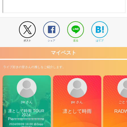
ポスト
シェア
送る
はてブ
マイベスト
ライブ好きの皆さんの推しをご紹介します。
pe さん
pe さん
ごと
凛として時雨 TOUR 
凛として時雨
RAD
2024 
Pierrrrrrrrrrrrrrrrrrrre 
Vibes
2024/08/09 19:00 @Zepp 
Haneda