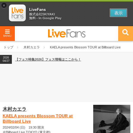
×
LiveFans
表示
株式会社SKIYAKI
無料 - In Google Play
MENU
2026
【フェス特集2026】フェス情報はここから！
04/27
トップ
木村カエラ
KAELA presents Blossom TOUR at Billboard Live
2026
【ライブ動員ランキング】2026年上半期編発表！
07/28
2026
【フェス特集2026】フェス情報はここから！
04/27
2026
【ライブ動員ランキング】2026年上半期編発表！
07/28
木村カエラ
KAELA presents Blossom TOUR at
Billboard Live
2024/02/04 (日) 19:30 開演
＠Billboard Live TOKYO (東京都)