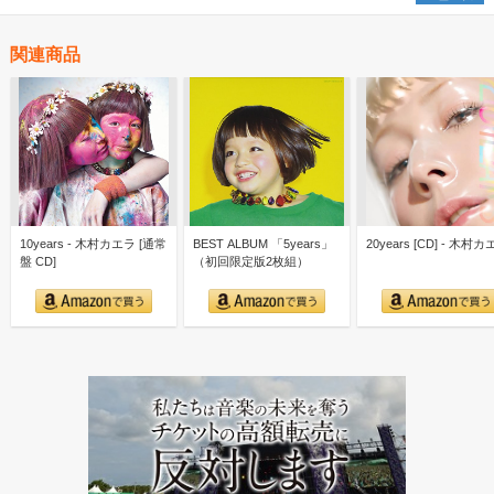
関連商品
10years - 木村カエラ [通常
BEST ALBUM 「5years」
20years [CD] - 木村
盤 CD]
（初回限定版2枚組）