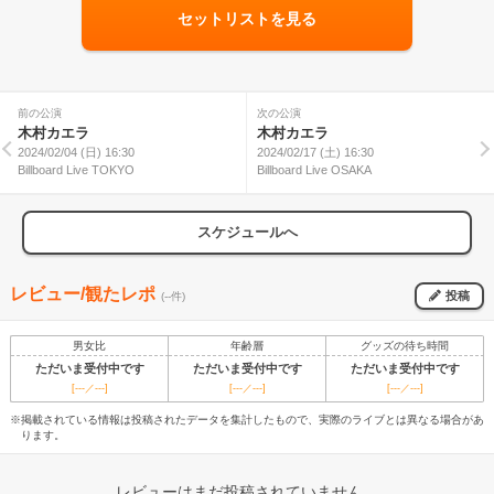
セットリストを見る
前の公演
次の公演
木村カエラ
木村カエラ
2024/02/04 (日) 16:30
2024/02/17 (土) 16:30
Billboard Live TOKYO
Billboard Live OSAKA
スケジュールへ
レビュー/観たレポ
投稿
(--件)
男女比
年齢層
グッズの待ち時間
ただいま受付中です
ただいま受付中です
ただいま受付中です
[---／---]
[---／---]
[---／---]
※掲載されている情報は投稿されたデータを集計したもので、実際のライブとは異なる場合があ
ります。
レビューはまだ投稿されていません。