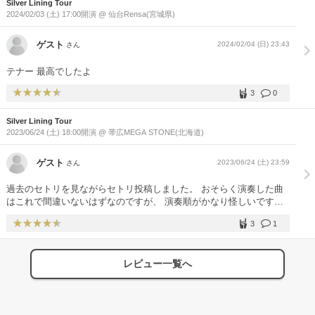
Silver Lining Tour
2024/02/03 (土) 17:00開演 @ 仙台Rensa(宮城県)
ゲスト
2024/02/04 (日) 23:43
さん
テナー ️最高でしたよ ️
3
0
Silver Lining Tour
2023/06/24 (土) 18:00開演 @ 帯広MEGA STONE(北海道)
ゲスト
2023/06/24 (土) 23:59
さん
過去のセトリを見ながらセトリ投稿しました。 おそらく演奏した曲
はこれで間違いないはずなのですが、 演奏順がかなり怪しいです…
すみません。
3
1
レビュー一覧へ