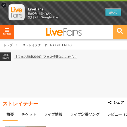
×
LiveFans
表示
株式会社SKIYAKI
無料 - In Google Play
MENU
2026
【フェス特集2026】フェス情報はここから！
04/27
トップ
ストレイテナー (STRAIGHTENER)
2026
【ライブ動員ランキング】2026年上半期編発表！
07/28
2026
【フェス特集2026】フェス情報はここから！
04/27
2026
【ライブ動員ランキング】2026年上半期編発表！
07/28
シェア
ストレイテナー
概要
チケット
ライブ情報
ライブ定番ソング
レビュー（5