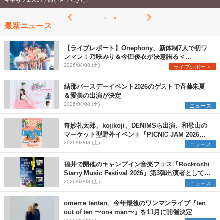
最新ニュース
【ライブレポート】Onephony、新体制7人で初ワ
ンマン！乃咲みり＆今田優衣が決意語る＜
Onephony新体制1st Oneman Live はじまりの夏
2026/08/08 (土)
ライブレポート
＞
結那バースデーイベント2026のゲストで斉藤朱夏
＆愛美の出演が決定
2026/08/08 (土)
ニュース
奇妙礼太郎、kojikoji、DENIMSら出演、和歌山の
マーケット型野外イベント『PICNIC JAM 2026』
早割チケット発売開始
2026/08/08 (土)
ニュース
福井で開催のキャンプイン音楽フェス『Rockroshi
Starry Music Festival 2026』第3弾出演者として
SCOOBIE DO、かりゆし58、Reiを発表
2026/08/08 (土)
ニュース
omeme tenten、今年最後のワンマンライブ『ten
out of ten 〜one man〜』を11月に開催決定