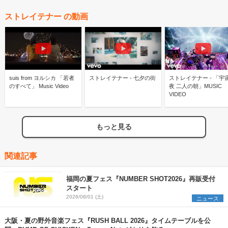
ストレイテナー の動画
suis from ヨルシカ 「若者
ストレイテナー - 七夕の街
ストレイテナー - 「宇
のすべて」 Music Video
夜 二人の朝」MUSIC
VIDEO
もっと見る
関連記事
福岡の夏フェス『NUMBER SHOT2026』再販受付
スタート
2026/08/01 (土)
ニュース
大阪・夏の野外音楽フェス『RUSH BALL 2026』タイムテーブルを公