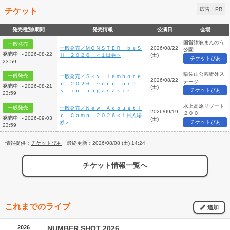
チケット
広告・PR
発売種別/期間
発売情報
公演日
会場
国営讃岐まんのう
一般発売
一般発売／ＭＯＮＳＴＥＲ ｂａＳ
2026/08/22
公園
発売中
～2026-08-22
Ｈ ２０２６ ＜１日券＞
(土)
チケットぴあ
23:59
稲佐山公園野外ス
一般発売
一般発売／Ｓｋｙ Ｊａｍｂｏｒｅ
2026/08/22
テージ
ｅ ２０２６ ～ｏｎｅ ｐｒａ
発売中
～2026-08-21
(土)
チケットぴあ
ｙ ｉｎ ｎａｇａｓａｋｉ～
23:59
水上高原リゾート
一般発売
一般発売／Ｎｅｗ Ａｃｏｕｓｔｉ
2026/09/19
２００
ｃ Ｃａｍｐ ２０２６＜１日入場
発売中
～2026-09-03
(土)
チケットぴあ
券＞
23:59
情報提供：
チケットぴあ
最終更新：2026/08/08 (土) 14:24
チケット情報一覧へ
これまでのライブ
追加
2026
NUMBER SHOT 2026