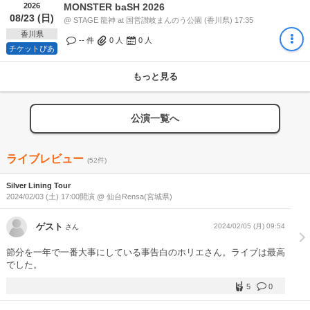
2026
MONSTER baSH 2026
08/23 (日)
@ STAGE 龍神 at 国営讃岐まんのう公園 (香川県) 17:35
香川県
-- 件
0
人
0
人
チケットぴあ
もっと見る
公演一覧へ
ライブレビュー
(52件)
Silver Lining Tour
2024/02/03 (土) 17:00開演 @ 仙台Rensa(宮城県)
ゲスト
2024/02/05 (月) 09:54
さん
節分を一年で一番大事にしている事告白のホリエさん。ライブは最高
でした。
5
0