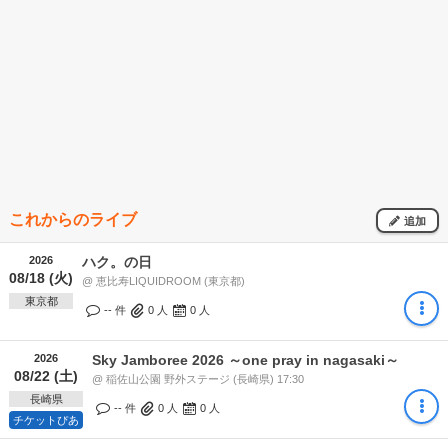
これからのライブ
追加
2026
ハク。の日
08/18 (火)
@ 恵比寿LIQUIDROOM (東京都)
東京都
-- 件
0
人
0
人
2026
Sky Jamboree 2026 ～one pray in nagasaki～
08/22 (土)
@ 稲佐山公園 野外ステージ (長崎県) 17:30
長崎県
-- 件
0
人
0
人
チケットぴあ