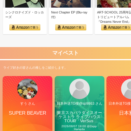
シンクロナイズド・ロッカ
Next Chapter EP (Blu-ray
ART-SCHOOL 25周年
ーズ
付)
トリビュートアルバム
『Dreams Never End』
マイベスト
ライブ好きの皆さんの推しをご紹介します。
すう さん
日本外送TG搜@sp9863 さん
日本外送TG搜@
SUPER BEAVER
東京スカパラダイスオー
日本
ケストラ ライブハウス
TOUR「VerSus 
Carnival」
2026/08/07 19:00 @Zepp 
Haneda