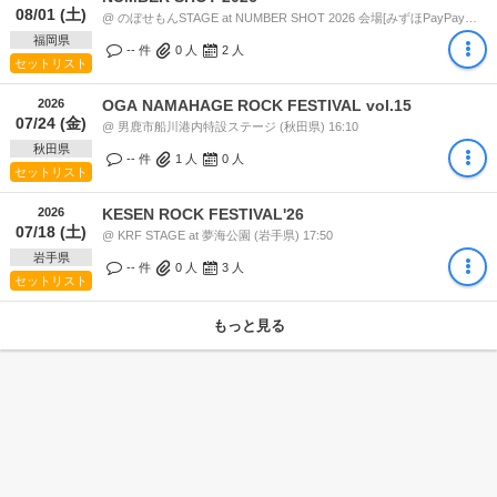
08/01 (土)
@ のぼせもんSTAGE at NUMBER SHOT 2026 会場[みずほPayPayドーム福岡 / シーサイドももち海浜公園地行浜ビーチ] (福岡県) 15:30
福岡県
-- 件
0
人
2
人
セットリスト
2026
OGA NAMAHAGE ROCK FESTIVAL vol.15
07/24 (金)
@ 男鹿市船川港内特設ステージ (秋田県) 16:10
秋田県
-- 件
1
人
0
人
セットリスト
2026
KESEN ROCK FESTIVAL'26
07/18 (土)
@ KRF STAGE at 夢海公園 (岩手県) 17:50
岩手県
-- 件
0
人
3
人
セットリスト
もっと見る