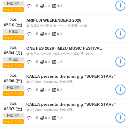
神奈川県
-- 件
1
人
4
人
セットリスト
2026
ARIFUJI WEEKENDERS 2026
05/16 (土)
@ 有馬富士公園 休養ゾーン (兵庫県) 16:30
兵庫県
-- 件
0
人
0
人
セットリスト
2026
ONE FES 2026 -IMIZU MUSIC FESTIVAL-
05/04 (月)
@ 海王丸パーク内 特設ステージ (富山県) 14:00
富山県
-- 件
0
人
1
人
セットリスト
2026
KAELA presents the joint gig "SUPER STARs"
03/08 (日)
@ KT Zepp Yokohama (神奈川県)
神奈川県
-- 件
1
人
5
人
セットリスト
2026
KAELA presents the joint gig "SUPER STARs"
03/07 (土)
@ KT Zepp Yokohama (神奈川県)
神奈川県
-- 件
0
人
7
人
セットリスト