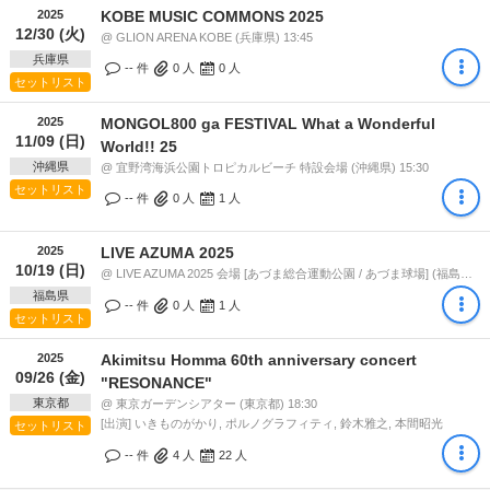
2025
KOBE MUSIC COMMONS 2025
12/30 (火)
@ GLION ARENA KOBE (兵庫県) 13:45
兵庫県
-- 件
0
人
0
人
セットリスト
2025
MONGOL800 ga FESTIVAL What a Wonderful
11/09 (日)
World!! 25
沖縄県
@ 宜野湾海浜公園トロピカルビーチ 特設会場 (沖縄県) 15:30
セットリスト
-- 件
0
人
1
人
2025
LIVE AZUMA 2025
10/19 (日)
@ LIVE AZUMA 2025 会場 [あづま総合運動公園 / あづま球場] (福島県) 11:00
福島県
-- 件
0
人
1
人
セットリスト
2025
Akimitsu Homma 60th anniversary concert
09/26 (金)
"RESONANCE"
東京都
@ 東京ガーデンシアター (東京都) 18:30
[出演] いきものがかり, ポルノグラフィティ, 鈴木雅之, 本間昭光
セットリスト
-- 件
4
人
22
人