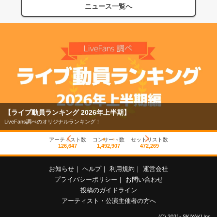
ニュース一覧へ
【ライブ動員ランキング 2026年上半期】
LiveFans調べのオリジナルランキング！
アーティスト数
コンサート数
セットリスト数
126,647
1,492,907
472,269
お知らせ
｜
ヘルプ
｜
利用規約
｜
運営会社
プライバシーポリシー
｜
お問い合わせ
投稿のガイドライン
アーティスト・公演主催者の方へ
(C) 2021- SKIYAKI Inc.