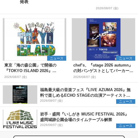
発表
2026/08/07 (金)
ニュース
ニュース
東京「海の森公園」で開催の
chef’s、『utage 2026 autumn』
『TOKYO ISLAND 2026』
の対バンゲストとしてパーカーズ
BIGMAMA、flumpoolら第3弾出
を発表
2026/08/07 (金)
2026/08/07 (金)
演者7組を発表 ワークショッ
プ・アート出展者を募集
福島最大級の音楽フェス『LIVE AZUMA 2026』無
料で楽しめるECHO STAGEの出演アーティストを
発表
2026/08/07 (金)
ニュース
岩手・盛岡『いしがき MUSIC FESTIVAL 2026』
盛岡城跡公園会場のタイムテーブル解禁
2026/08/07 (金)
ニュース