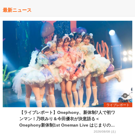
最新ニュース
ライブレポート
【ライブレポート】Onephony、新体制7人で初ワ
ンマン！乃咲みり＆今田優衣が決意語る＜
Onephony新体制1st Oneman Live はじまりの夏
＞
2026/08/08 (土)