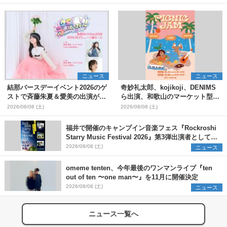
ニュース
ニュース
結那バースデーイベント2026のゲ
奇妙礼太郎、kojikoji、DENIMS
ストで斉藤朱夏＆愛美の出演が決
ら出演、和歌山のマーケット型野
定
外イベント『PICNIC JAM
2026/08/08 (土)
2026/08/08 (土)
2026』早割チケット発売開始
福井で開催のキャンプイン音楽フェス『Rockroshi
Starry Music Festival 2026』第3弾出演者として
SCOOBIE DO、かりゆし58、Reiを発表
2026/08/08 (土)
ニュース
omeme tenten、今年最後のワンマンライブ『ten
out of ten 〜one man〜』を11月に開催決定
2026/08/08 (土)
ニュース
ニュース一覧へ