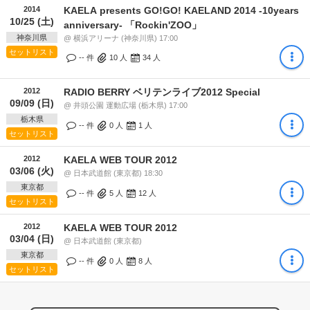
2014
KAELA presents GO!GO! KAELAND 2014 -10years
10/25 (土)
anniversary- 「Rockin'ZOO」
神奈川県
@ 横浜アリーナ (神奈川県) 17:00
セットリスト
-- 件
10
人
34
人
2012
RADIO BERRY ベリテンライブ2012 Special
09/09 (日)
@ 井頭公園 運動広場 (栃木県) 17:00
栃木県
-- 件
0
人
1
人
セットリスト
2012
KAELA WEB TOUR 2012
03/06 (火)
@ 日本武道館 (東京都) 18:30
東京都
-- 件
5
人
12
人
セットリスト
2012
KAELA WEB TOUR 2012
03/04 (日)
@ 日本武道館 (東京都)
東京都
-- 件
0
人
8
人
セットリスト