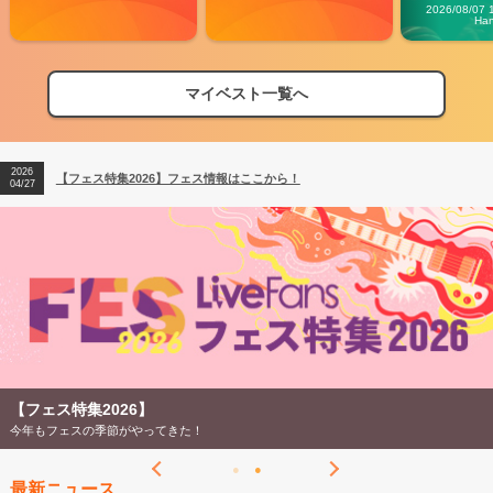
Carn
2026/08/07 
Ha
マイベスト一覧へ
2026
【フェス特集2026】フェス情報はここから！
04/27
2026
【ライブ動員ランキング】2026年上半期編発表！
07/28
2026
【フェス特集2026】フェス情報はここから！
04/27
2026
【ライブ動員ランキング】2026年上半期編発表！
07/28
【フェス特集2026】
今年もフェスの季節がやってきた！
最新ニュース