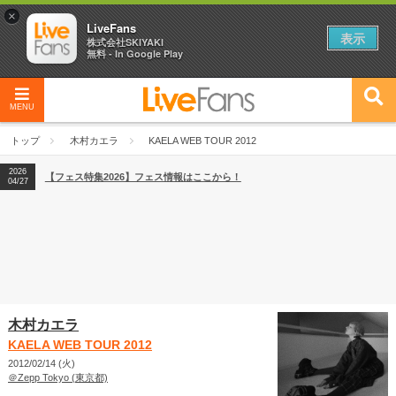
×
LiveFans
表示
株式会社SKIYAKI
無料 - In Google Play
MENU
2026
【フェス特集2026】フェス情報はここから！
04/27
トップ
木村カエラ
KAELA WEB TOUR 2012
2026
【ライブ動員ランキング】2026年上半期編発表！
07/28
2026
【フェス特集2026】フェス情報はここから！
04/27
2026
【ライブ動員ランキング】2026年上半期編発表！
07/28
木村カエラ
KAELA WEB TOUR 2012
2012/02/14 (火)
＠Zepp Tokyo (東京都)