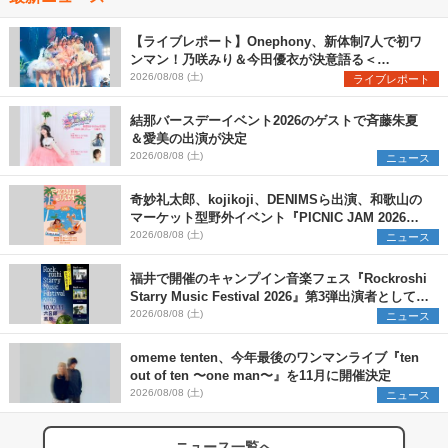
【ライブレポート】Onephony、新体制7人で初ワ
ンマン！乃咲みり＆今田優衣が決意語る＜
Onephony新体制1st Oneman Live はじまりの夏
2026/08/08 (土)
ライブレポート
＞
結那バースデーイベント2026のゲストで斉藤朱夏
＆愛美の出演が決定
2026/08/08 (土)
ニュース
奇妙礼太郎、kojikoji、DENIMSら出演、和歌山の
マーケット型野外イベント『PICNIC JAM 2026』
早割チケット発売開始
2026/08/08 (土)
ニュース
福井で開催のキャンプイン音楽フェス『Rockroshi
Starry Music Festival 2026』第3弾出演者として
SCOOBIE DO、かりゆし58、Reiを発表
2026/08/08 (土)
ニュース
omeme tenten、今年最後のワンマンライブ『ten
out of ten 〜one man〜』を11月に開催決定
2026/08/08 (土)
ニュース
ニュース一覧へ