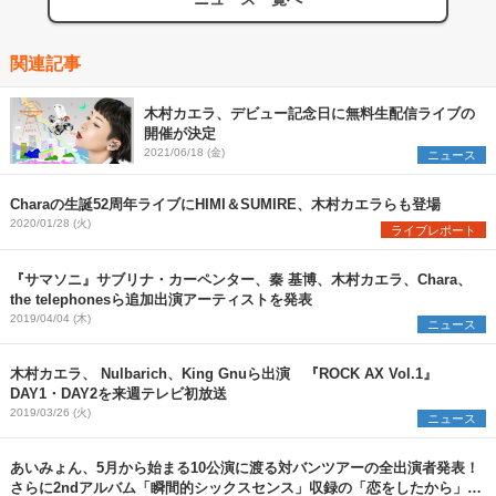
関連記事
木村カエラ、デビュー記念日に無料生配信ライブの
開催が決定
2021/06/18 (金)
ニュース
Charaの生誕52周年ライブにHIMI＆SUMIRE、木村カエラらも登場
2020/01/28 (火)
ライブレポート
『サマソニ』サブリナ・カーペンター、秦 基博、木村カエラ、Chara、
the telephonesら追加出演アーティストを発表
2019/04/04 (木)
ニュース
木村カエラ、 Nulbarich、King Gnuら出演 『ROCK AX Vol.1』
DAY1・DAY2を来週テレビ初放送
2019/03/26 (火)
ニュース
あいみょん、5月から始まる10公演に渡る対バンツアーの全出演者発表！
さらに2ndアルバム「瞬間的シックスセンス」収録の「恋をしたから」レ