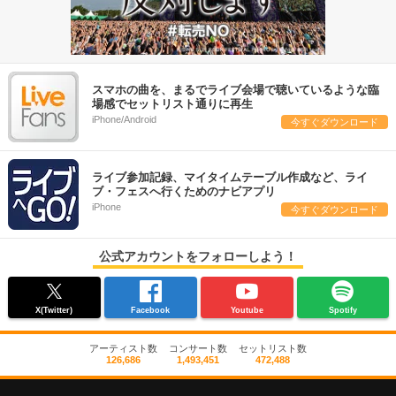
スマホの曲を、まるでライブ会場で聴いているような臨
場感でセットリスト通りに再生
iPhone/Android
今すぐダウンロード
ライブ参加記録、マイタイムテーブル作成など、ライ
ブ・フェスへ行くためのナビアプリ
iPhone
今すぐダウンロード
公式アカウントをフォローしよう！
X(Twitter)
Facebook
Youtube
Spotify
アーティスト数
コンサート数
セットリスト数
126,686
1,493,451
472,488