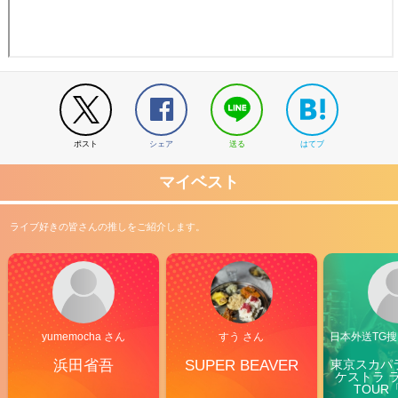
ポスト
シェア
送る
はてブ
マイベスト
ライブ好きの皆さんの推しをご紹介します。
yumemocha さん
すう さん
日本外送TG搜@
浜田省吾
SUPER BEAVER
東京スカパ
ケストラ 
TOUR「V