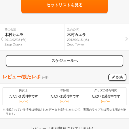
セットリストを見る
前の公演
次の公演
木村カエラ
木村カエラ
2012/02/03 (金)
2012/02/15 (水)
Zepp Osaka
Zepp Tokyo
スケジュールへ
レビュー/観たレポ
投稿
(--件)
男女比
年齢層
グッズの待ち時間
ただいま受付中です
ただいま受付中です
ただいま受付中です
[---／---]
[---／---]
[---／---]
※掲載されている情報は投稿されたデータを集計したもので、実際のライブとは異なる場合があ
ります。
レビューはまだ投稿されていません。