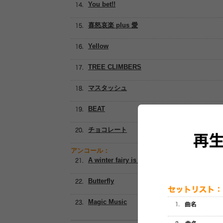
You bet!!
喜怒哀楽 plus 愛
Yellow
TREE CLIMBERS
マスタッシュ
BEAT
チョコレート
アンコール：
A winter fairy is melting a snowman
Butterfly
Magic Music