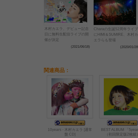
木村カエラ、デビュー記念
Charaの生誕52周年ライブ
日に無料生配信ライブの開
にHIMI＆SUMIRE、木村カ
催が決定
エラらも登場
(2021/06/18)
(2020/01/28
関連商品：
10years - 木村カエラ [通常
BEST ALBUM 「5yea
盤 CD]
（初回限定版2枚組