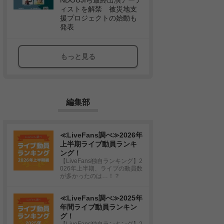
NDOUJIら最終出演アーテ
ィストを解禁 被災地支
援プロジェクトの始動も
発表
もっと見る
編集部
≪LiveFans調べ≫2026年
上半期ライブ動員ランキ
ング！
【LiveFans独自ランキング】2
026年上半期、ライブの動員数
が多かったのは…！？
≪LiveFans調べ≫2025年
年間ライブ動員ランキン
グ！
【LiveFans独自ランキング】2