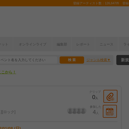
登録アーティスト数：126,647件 登録コ
ケット
オンラインライブ
編集部
レポート
ニュース
ラ
ここから！
新規
ジャンル検索
上半期編発表！
ここから！
上半期編発表！
クリップ
0
人
参加した
4
ス
ロック
人
2/01/08 (日)