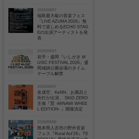
2026/08/07
福島最大級の音楽フェス
『LIVE AZUMA 2026』無
料で楽しめるECHO STAG
Eの出演アーティストを発
表
2026/08/07
岩手・盛岡『いしがき M
USIC FESTIVAL 2026』盛
岡城跡公園会場のタイム
テーブル解禁
2026/08/07
友成空、KeNN、お風呂と
街灯が出演、 SKID ZERO
主催『窓 -MINAMI WHEE
L EDITION- 』開催決定
2026/08/06
熊本県人吉市の野外音楽
フェス『Rural Act'26』TE