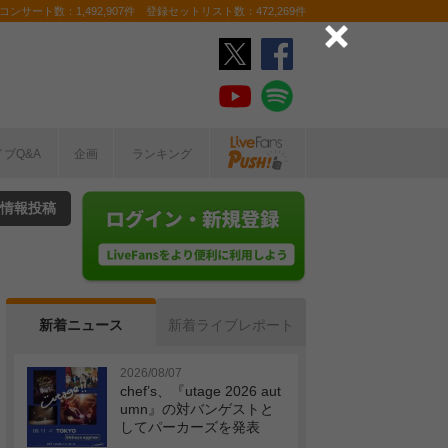
ンサート数：1,492,907件 登録セットリスト数：472,269件
イブQ&A
企画
ランキング
情報投稿
新着ニュース
新着ライブレポート
2026/08/07
chef’s、『utage 2026 aut
umn』の対バンゲストと
してパーカーズを発表