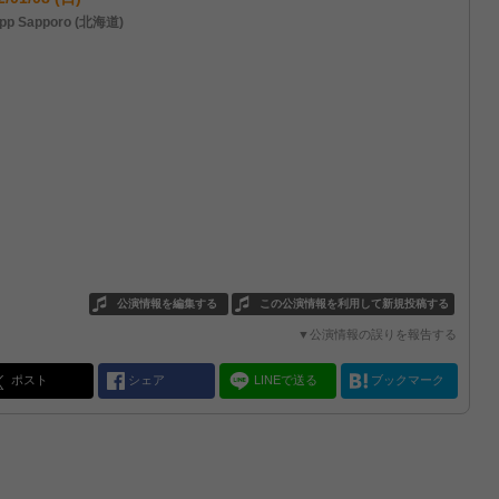
pp Sapporo (北海道)
公演情報を編集する
この公演情報を利用して新規投稿する
▼公演情報の誤りを報告する
ポスト
シェア
LINEで送る
ブックマーク