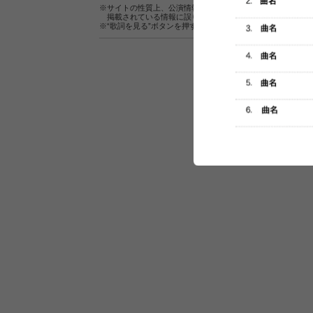
※サイトの性質上、公演情報およびセットリスト情報の正確
掲載されている情報に誤りがある場合は、
こちら
よりご連
※“歌詞を見る”ボタンを押すと、株式会社ページワンが運営
セットリスト