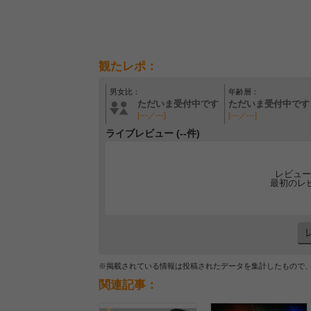
観たレポ：
男女比：
年齢層：
ただいま受付中です
ただいま受付中です
[---／---]
[---／---]
ライブレビュー (--件)
レビュー
最初のレ
※掲載されている情報は投稿されたデータを集計したもので
関連記事：