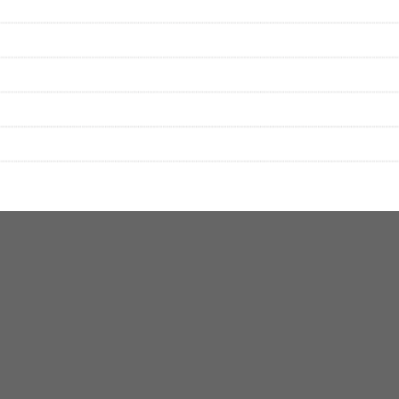
性は保証されませんので、あらかじめご了承ください。
絡をお願い致します。
する歌詞サイト「
歌ネット
」へ移動します。
▼セットリストの誤りを報告する
をプレイリストにして保存する