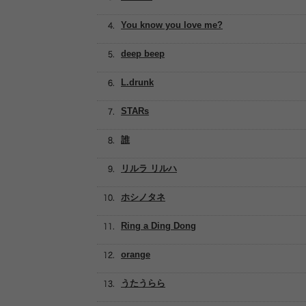
You know you love me?
deep beep
L.drunk
STARs
誰
リルラ リルハ
ホシノタネ
Ring a Ding Dong
orange
うたうらら