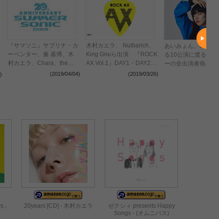
『サマソニ』サブリナ・カ
木村カエラ、 Nulbarich、
あいみょん、5月か
ーペンター、秦 基博、木
King Gnuら出演 『ROCK
る10公演に渡る対
村カエラ、Chara、the
AX Vol.1』DAY1・DAY2を
ーの全出演者発表！
telephonesら追加出演アー
来週テレビ初放送
2ndアルバム「瞬間
(2019/04/04)
(2019/03/26)
)
(2019
ティストを発表
クスセンス」収録の
したから」レコーデ
映像をYouTubeにて
開！！
rs」
20years [CD] - 木村カエラ
ゼクシィ presents Happy
）
Songs - (オムニバス)