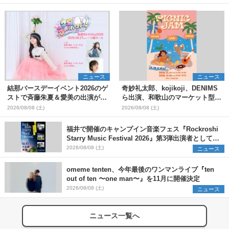
ニュース
ニュース
結那バースデーイベント2026のゲ
奇妙礼太郎、kojikoji、DENIMS
ストで斉藤朱夏＆愛美の出演が決
ら出演、和歌山のマーケット型野
定
外イベント『PICNIC JAM
2026/08/08 (土)
2026/08/08 (土)
2026』早割チケット発売開始
福井で開催のキャンプイン音楽フェス『Rockroshi
Starry Music Festival 2026』第3弾出演者として
SCOOBIE DO、かりゆし58、Reiを発表
2026/08/08 (土)
ニュース
omeme tenten、今年最後のワンマンライブ『ten
out of ten 〜one man〜』を11月に開催決定
2026/08/08 (土)
ニュース
ニュース一覧へ