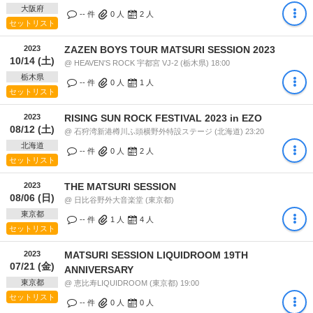
大阪府
-- 件
0
人
2
人
セットリスト
2023
ZAZEN BOYS TOUR MATSURI SESSION 2023
10/14 (土)
@ HEAVEN'S ROCK 宇都宮 VJ-2 (栃木県) 18:00
栃木県
-- 件
0
人
1
人
セットリスト
2023
RISING SUN ROCK FESTIVAL 2023 in EZO
08/12 (土)
@ 石狩湾新港樽川ふ頭横野外特設ステージ (北海道) 23:20
北海道
-- 件
0
人
2
人
セットリスト
2023
THE MATSURI SESSION
08/06 (日)
@ 日比谷野外大音楽堂 (東京都)
東京都
-- 件
1
人
4
人
セットリスト
2023
MATSURI SESSION LIQUIDROOM 19TH
07/21 (金)
ANNIVERSARY
東京都
@ 恵比寿LIQUIDROOM (東京都) 19:00
セットリスト
-- 件
0
人
0
人