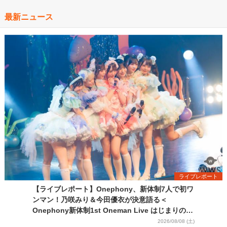
最新ニュース
ライブレポート
【ライブレポート】Onephony、新体制7人で初ワ
ンマン！乃咲みり＆今田優衣が決意語る＜
Onephony新体制1st Oneman Live はじまりの夏
＞
2026/08/08 (土)