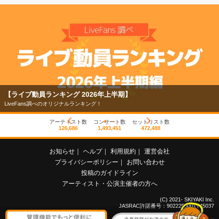
【ライブ動員ランキング 2026年上半期】
LiveFans調べのオリジナルランキング！
アーティスト数
コンサート数
セットリスト数
126,686
1,493,451
472,488
お知らせ
｜
ヘルプ
｜
利用規約
｜
運営会社
プライバシーポリシー
｜
お問い合わせ
投稿のガイドライン
アーティスト・公演主催者の方へ
(C) 2021- SKIYAKI Inc.
JASRAC許諾番号：9022255001Y45037