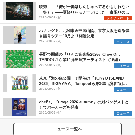
映秀。 「俺が一番楽しんじゃってるかもしれない
（笑）」――夏祭りをモチーフにした一夜限りのス
ペシャルライブ『色祭』レポート
2026/08/07 (金)
ライブレポート
ハナレグミ、北関東＆中国山陰、東京大阪を巡る弾
き語りツアー10月より開催決定
2026/08/07 (金)
ニュース
長野で開催の『りんご音楽祭2026』Olive Oil、
TENDOUJIら第11弾出演アーティスト（16組）を
発表
2026/08/07 (金)
ニュース
東京「海の森公園」で開催の『TOKYO ISLAND
2026』BIGMAMA、flumpoolら第3弾出演者7組を
発表 ワークショップ・アート出展者を募集
2026/08/07 (金)
ニュース
chef’s、『utage 2026 autumn』の対バンゲストと
してパーカーズを発表
2026/08/07 (金)
ニュース
ニュース一覧へ