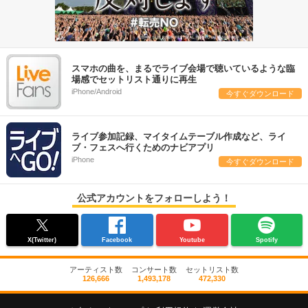
スマホの曲を、まるでライブ会場で聴いているような臨
場感でセットリスト通りに再生
iPhone/Android
今すぐダウンロード
ライブ参加記録、マイタイムテーブル作成など、ライ
ブ・フェスへ行くためのナビアプリ
iPhone
今すぐダウンロード
公式アカウントをフォローしよう！
X(Twitter)
Facebook
Youtube
Spotify
アーティスト数
コンサート数
セットリスト数
126,666
1,493,178
472,330