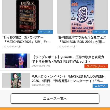
ニュース
ニュース
The BONEZ 対バンツアー
静岡県焼津市であらたな夏フェス
『MATCHBOX2026』SiM、Fear,
『BON BON BON 2026』が開
and Loathing in Las Vegasら対
催 音楽ライブ×盆踊り×DJ×屋台
2026/08/06 (木)
2026/08/05 (水)
バンアーティストを一斉解禁
グルメ×ランタンナイトで彩る2日
間
【ライブレポート】yukaDD、圧巻の歌声と表現力
でトリを飾る＜WWS FESTIVAL vol.2＞
2026/08/05 (水)
ライブレポート
V系ハロウィンイベント『MASKED HALLOWEEN
2026』4日目、“渋谷魔界†モンスターナイト”出演6
組を発表
2026/08/05 (水)
ニュース
ニュース一覧へ