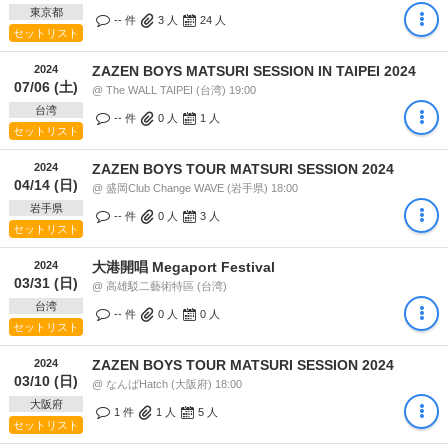
東京都
-- 件
3
人
24
人
セットリスト
2024
ZAZEN BOYS MATSURI SESSION IN TAIPEI 2024
07/06 (土)
@ The WALL TAIPEI (台湾) 19:00
台湾
-- 件
0
人
1
人
セットリスト
2024
ZAZEN BOYS TOUR MATSURI SESSION 2024
04/14 (日)
@ 盛岡Club Change WAVE (岩手県) 18:00
岩手県
-- 件
0
人
3
人
セットリスト
2024
大港開唱 Megaport Festival
03/31 (日)
@ 高雄駁二藝術特區 (台湾)
台湾
-- 件
0
人
0
人
セットリスト
2024
ZAZEN BOYS TOUR MATSURI SESSION 2024
03/10 (日)
@ なんばHatch (大阪府) 18:00
大阪府
1 件
1
人
5
人
セットリスト