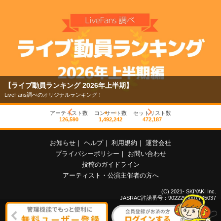
【ライブ動員ランキング 2026年上半期】
LiveFans調べのオリジナルランキング！
アーティスト数
コンサート数
セットリスト数
126,590
1,492,242
472,187
お知らせ
｜
ヘルプ
｜
利用規約
｜
運営会社
プライバシーポリシー
｜
お問い合わせ
投稿のガイドライン
アーティスト・公演主催者の方へ
(C) 2021- SKIYAKI Inc.
JASRAC許諾番号：9022255001Y45037