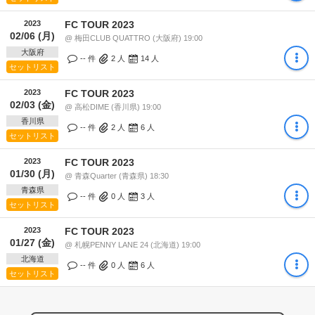
2023
FC TOUR 2023
02/06 (月)
@ 梅田CLUB QUATTRO (大阪府) 19:00
大阪府
-- 件
2
人
14
人
セットリスト
2023
FC TOUR 2023
02/03 (金)
@ 高松DIME (香川県) 19:00
香川県
-- 件
2
人
6
人
セットリスト
2023
FC TOUR 2023
01/30 (月)
@ 青森Quarter (青森県) 18:30
青森県
-- 件
0
人
3
人
セットリスト
2023
FC TOUR 2023
01/27 (金)
@ 札幌PENNY LANE 24 (北海道) 19:00
北海道
-- 件
0
人
6
人
セットリスト