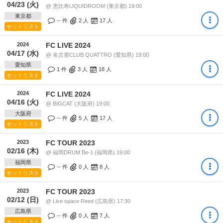
04/23 (火)
@ 恵比寿LIQUIDROOM (東京都) 19:00
東京都
-- 件
2
人
17
人
セットリスト
2024
FC LIVE 2024
04/17 (水)
@ 名古屋CLUB QUATTRO (愛知県) 19:00
愛知県
1 件
3
人
18
人
セットリスト
2024
FC LIVE 2024
04/16 (火)
@ BIGCAT (大阪府) 19:00
大阪府
-- 件
5
人
17
人
セットリスト
2023
FC TOUR 2023
02/16 (木)
@ 福岡DRUM Be-1 (福岡県) 19:00
福岡県
-- 件
0
人
8
人
セットリスト
2023
FC TOUR 2023
02/12 (日)
@ Live space Reed (広島県) 17:30
広島県
-- 件
0
人
7
人
セットリスト