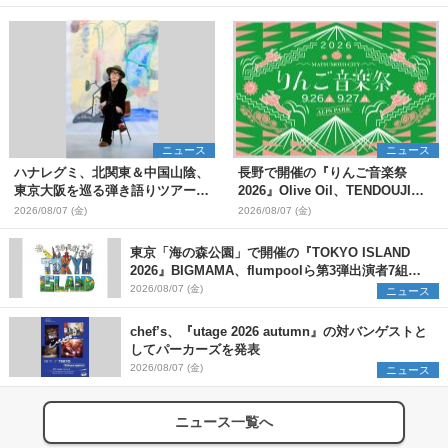
ニュース
ニュース
ハナレグミ、北関東＆中国山陰、
長野で開催の『りんご音楽祭
東京大阪を巡る弾き語りツアー10
2026』Olive Oil、TENDOUJIら
月より開催決定
第11弾出演アーティスト（16組）
2026/08/07 (金)
2026/08/07 (金)
を発表
東京「海の森公園」で開催の『TOKYO ISLAND
2026』BIGMAMA、flumpoolら第3弾出演者7組を
発表 ワークショップ・アート出展者を募集
2026/08/07 (金)
ニュース
chef’s、『utage 2026 autumn』の対バンゲストと
してパーカーズを発表
2026/08/07 (金)
ニュース
ニュース一覧へ