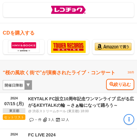
CDを購入する
“桜の風吹く街で”が演奏されたライブ・コンサート
38件
絞り込む
2024
KEYTALK FC設立10周年記念ワンマンライブ 広がる広
07/15 (月)
がるKEYTALKの輪 ～さぁ輪になって踊ろう～
東京都
@ 渋谷ストリームホール (東京都) 18:00
セットリスト
-- 件
3
人
12
人
2024
FC LIVE 2024