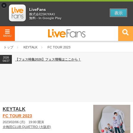
×
LiveFans
表示
株式会社SKIYAKI
無料 - In Google Play
MENU
2026
【フェス特集2026】フェス情報はここから！
04/27
トップ
KEYTALK
FC TOUR 2023
2026
【ライブ動員ランキング】2026年上半期編発表！
07/28
2026
【フェス特集2026】フェス情報はここから！
04/27
2026
【ライブ動員ランキング】2026年上半期編発表！
07/28
KEYTALK
FC TOUR 2023
2023/02/06 (月) 19:00 開演
＠梅田CLUB QUATTRO (大阪府)