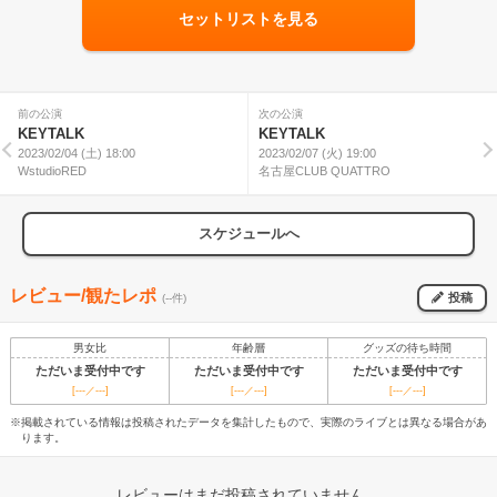
セットリストを見る
前の公演
次の公演
KEYTALK
KEYTALK
2023/02/04 (土) 18:00
2023/02/07 (火) 19:00
WstudioRED
名古屋CLUB QUATTRO
スケジュールへ
レビュー/観たレポ
投稿
(--件)
男女比
年齢層
グッズの待ち時間
ただいま受付中です
ただいま受付中です
ただいま受付中です
[---／---]
[---／---]
[---／---]
※掲載されている情報は投稿されたデータを集計したもので、実際のライブとは異なる場合があ
ります。
レビューはまだ投稿されていません。