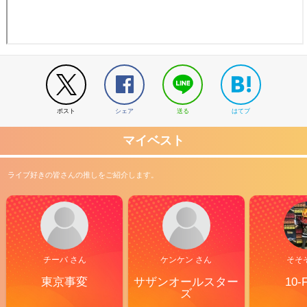
ポスト
シェア
送る
はてブ
マイベスト
ライブ好きの皆さんの推しをご紹介します。
チーバ さん
ケンケン さん
そそ
東京事変
サザンオールスター
10-
ズ