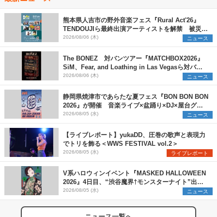
熊本県人吉市の野外音楽フェス『Rural Act'26』
TENDOUJIら最終出演アーティストを解禁 被災地
支援プロジェクトの始動も発表
2026/08/06 (木)
ニュース
The BONEZ 対バンツアー『MATCHBOX2026』
SiM、Fear, and Loathing in Las Vegasら対バン
アーティストを一斉解禁
2026/08/06 (木)
ニュース
静岡県焼津市であらたな夏フェス『BON BON BON
2026』が開催 音楽ライブ×盆踊り×DJ×屋台グル
メ×ランタンナイトで彩る2日間
2026/08/05 (水)
ニュース
【ライブレポート】yukaDD、圧巻の歌声と表現力
でトリを飾る＜WWS FESTIVAL vol.2＞
2026/08/05 (水)
ライブレポート
V系ハロウィンイベント『MASKED HALLOWEEN
2026』4日目、“渋谷魔界†モンスターナイト”出演6
組を発表
2026/08/05 (水)
ニュース
ニュース一覧へ