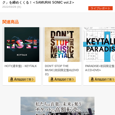
ク」を締めくくる！＜SAMURAI SONIC vol.2＞
2022/03/29 (火)
ライブレポート
関連商品
HOT!(通常盤) - KEYTALK
DON'T STOP THE
PARADISE<初回限定盤
MUSIC(初回限定盤A)(DVD
A:CD+DVD>
付)