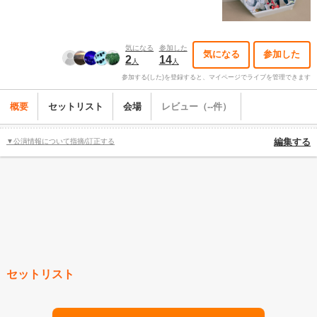
気になる
参加した
気になる
参加した
2
14
人
人
参加する(した)を登録すると、マイページでライブを管理できます
概要
セットリスト
会場
レビュー（--件）
▼公演情報について指摘/訂正する
編集する
セットリスト