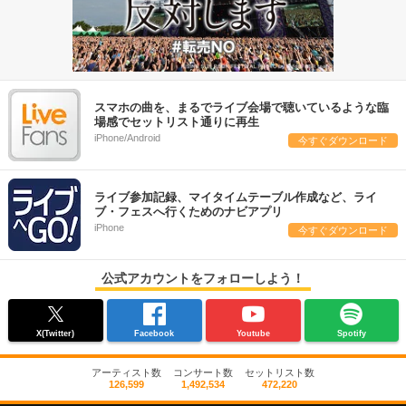
スマホの曲を、まるでライブ会場で聴いているような臨
場感でセットリスト通りに再生
iPhone/Android
今すぐダウンロード
ライブ参加記録、マイタイムテーブル作成など、ライ
ブ・フェスへ行くためのナビアプリ
iPhone
今すぐダウンロード
公式アカウントをフォローしよう！
X(Twitter)
Facebook
Youtube
Spotify
アーティスト数
コンサート数
セットリスト数
126,599
1,492,534
472,220